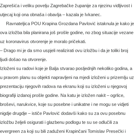
Zaprešića i veliku povelju Zagrebačke županije za njezinu vidljivost i
utjecaj koji ona obnaša i obavlja – kazala je Ivkanec.
Ravnateljica POU Krapina Grozdana Pavlović istaknula je kako je
ova izložba bila planirana još prošle godine, no zbog situacije vezane
uz koronavirus otvorenje je moralo pričekati.
– Drago mi je da smo uspjeli realizirati ovu izložbu i da je toliki broj
ljudi došao na otvorenje.
Izloženi su radovi koje je Balja stvarao posljednjih nekoliko godina, a
u pravom planu su objekti napravljeni na mjedi izloženi u prizemlju uz
prezentaciju njegovih radova na ekranu koji su izloženi u njegovoj
biografiji izdanoj prošle godine. Na katu je izložen nakit – ogrlice,
broševi, narukvice, koje su posebne i unikatne i ne mogu se vidjeti
nigdje drugdje – ističe Pavlović dodavši kako su za ovu posebnu
izložbu željeli osigurati i glazbenu podlogu te su se odlučili za
evergreen za koji su bili zaduženi Krapinčani Tomislav Presečki i