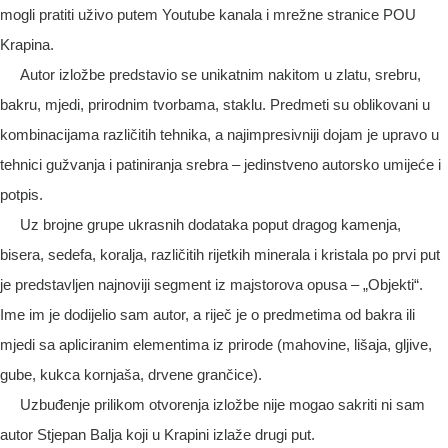
mogli pratiti uživo putem Youtube kanala i mrežne stranice POU
Krapina.
Autor izložbe predstavio se unikatnim nakitom u zlatu, srebru,
bakru, mjedi, prirodnim tvorbama, staklu. Predmeti su oblikovani u
kombinacijama različitih tehnika, a najimpresivniji dojam je upravo u
tehnici gužvanja i patiniranja srebra – jedinstveno autorsko umijeće i
potpis.
Uz brojne grupe ukrasnih dodataka poput dragog kamenja,
bisera, sedefa, koralja, različitih rijetkih minerala i kristala po prvi put
je predstavljen najnoviji segment iz majstorova opusa – „Objekti“.
Ime im je dodijelio sam autor, a riječ je o predmetima od bakra ili
mjedi sa apliciranim elementima iz prirode (mahovine, lišaja, gljive,
gube, kukca kornjaša, drvene grančice).
Uzbuđenje prilikom otvorenja izložbe nije mogao sakriti ni sam
autor Stjepan Balja koji u Krapini izlaže drugi put.