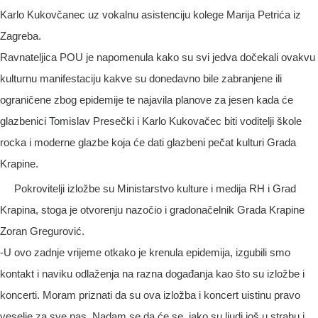
Karlo Kukovčanec uz vokalnu asistenciju kolege Marija Petrića iz
Zagreba.
Ravnateljica POU je napomenula kako su svi jedva dočekali ovakvu
kulturnu manifestaciju kakve su donedavno bile zabranjene ili
ograničene zbog epidemije te najavila planove za jesen kada će
glazbenici Tomislav Presečki i Karlo Kukovačec biti voditelji škole
rocka i moderne glazbe koja će dati glazbeni pečat kulturi Grada
Krapine.
Pokrovitelji izložbe su Ministarstvo kulture i medija RH i Grad
Krapina, stoga je otvorenju nazočio i gradonačelnik Grada Krapine
Zoran Gregurović.
-U ovo zadnje vrijeme otkako je krenula epidemija, izgubili smo
kontakt i naviku odlaženja na razna događanja kao što su izložbe i
koncerti. Moram priznati da su ova izložba i koncert uistinu pravo
veselje za sve nas. Nadam se da će se, iako su ljudi još u strahu i