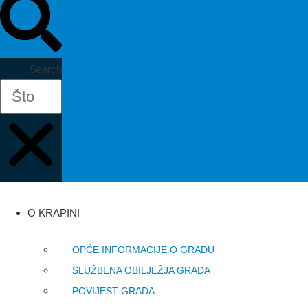
Search
O KRAPINI
OPĆE INFORMACIJE O GRADU
SLUŽBENA OBILJEŽJA GRADA
POVIJEST GRADA