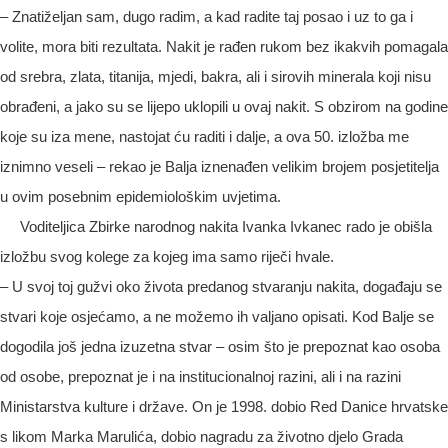
– Znatiželjan sam, dugo radim, a kad radite taj posao i uz to ga i
volite, mora biti rezultata. Nakit je rađen rukom bez ikakvih pomagala
od srebra, zlata, titanija, mjedi, bakra, ali i sirovih minerala koji nisu
obrađeni, a jako su se lijepo uklopili u ovaj nakit. S obzirom na godine
koje su iza mene, nastojat ću raditi i dalje, a ova 50. izložba me
iznimno veseli – rekao je Balja iznenađen velikim brojem posjetitelja
u ovim posebnim epidemiološkim uvjetima.
Voditeljica Zbirke narodnog nakita Ivanka Ivkanec rado je obišla
izložbu svog kolege za kojeg ima samo riječi hvale.
– U svoj toj gužvi oko života predanog stvaranju nakita, događaju se
stvari koje osjećamo, a ne možemo ih valjano opisati. Kod Balje se
dogodila još jedna izuzetna stvar – osim što je prepoznat kao osoba
od osobe, prepoznat je i na institucionalnoj razini, ali i na razini
Ministarstva kulture i države. On je 1998. dobio Red Danice hrvatske
s likom Marka Marulića, dobio nagradu za životno djelo Grada