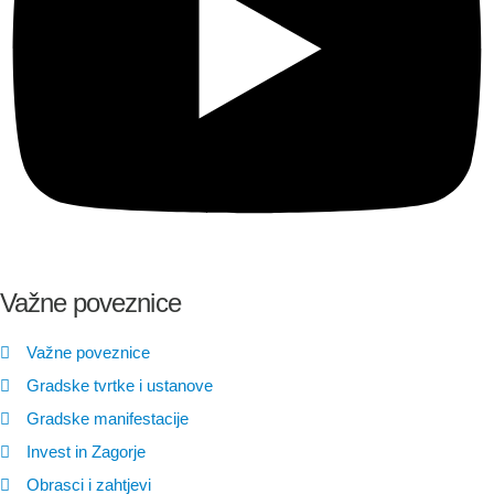
Važne poveznice
Važne poveznice
Gradske tvrtke i ustanove
Gradske manifestacije
Invest in Zagorje
Obrasci i zahtjevi