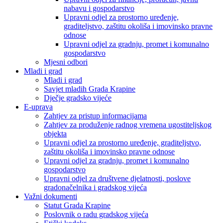
nabavu i gospodarstvo
Upravni odjel za prostorno uređenje,
graditeljstvo, zaštitu okoliša i imovinsko pravne
odnose
Upravni odjel za gradnju, promet i komunalno
gospodarstvo
Mjesni odbori
Mladi i grad
Mladi i grad
Savjet mladih Grada Krapine
Dječje gradsko vijeće
E-uprava
Zahtjev za pristup informacijama
Zahtjev za produženje radnog vremena ugostiteljskog
objekta
Upravni odjel za prostorno uređenje, graditeljstvo,
zaštitu okoliša i imovinsko pravne odnose
Upravni odjel za gradnju, promet i komunalno
gospodarstvo
Upravni odjel za društvene djelatnosti, poslove
gradonačelnika i gradskog vijeća
Važni dokumenti
Statut Grada Krapine
Poslovnik o radu gradskog vijeća