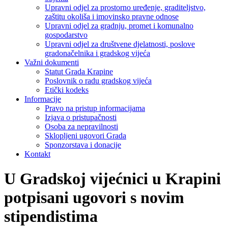
Upravni odjel za prostorno uređenje, graditeljstvo,
zaštitu okoliša i imovinsko pravne odnose
Upravni odjel za gradnju, promet i komunalno
gospodarstvo
Upravni odjel za društvene djelatnosti, poslove
gradonačelnika i gradskog vijeća
Važni dokumenti
Statut Grada Krapine
Poslovnik o radu gradskog vijeća
Etički kodeks
Informacije
Pravo na pristup informacijama
Izjava o pristupačnosti
Osoba za nepravilnosti
Sklopljeni ugovori Grada
Sponzorstava i donacije
Kontakt
U Gradskoj vijećnici u Krapini
potpisani ugovori s novim
stipendistima