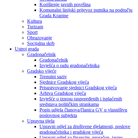
Korištenje javnih površina
Komunalni linijski prijevoz putnika na području
Grada Krapine
Kultura
Turizam
Sport
Obrazovanje
Socijalna skrb
Ustroj grada
Gradonačelnik
Gradonačelnik
Izvješća o radu gradonačelnika
Gradsko vijeće
Trenutni saziv
Sjednice Gradskog vijeća
Prisustvovanje sjednici Gradskog vijeća
Arhiva Gradskog vijeća
Izvješće o iznosu raspoređenih i isplaćenih
sredstava političkim strankama
Popis udjela članova/članica GV u vlasništvu
poslovnog subjekta
Upravna tijela
Upravni odjel za društvene djelatnosti, poslove
gradonačelnika i gradskog vijeća
Upravni odjel za financije, proračun, javnu