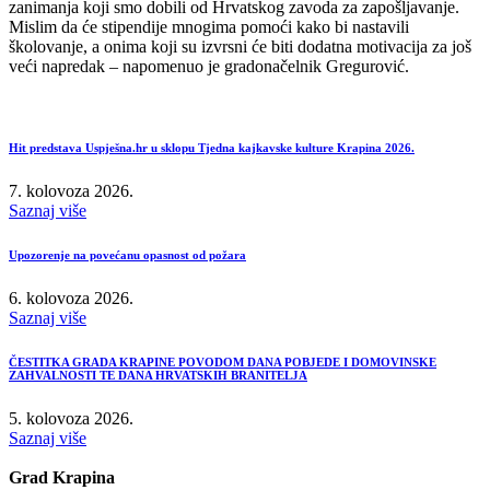
zanimanja koji smo dobili od Hrvatskog zavoda za zapošljavanje.
Mislim da će stipendije mnogima pomoći kako bi nastavili
školovanje, a onima koji su izvrsni će biti dodatna motivacija za još
veći napredak – napomenuo je gradonačelnik Gregurović.
Hit predstava Uspješna.hr u sklopu Tjedna kajkavske kulture Krapina 2026.
7. kolovoza 2026.
Saznaj više
Upozorenje na povećanu opasnost od požara
6. kolovoza 2026.
Saznaj više
ČESTITKA GRADA KRAPINE POVODOM DANA POBJEDE I DOMOVINSKE
ZAHVALNOSTI TE DANA HRVATSKIH BRANITELJA
5. kolovoza 2026.
Saznaj više
Grad Krapina