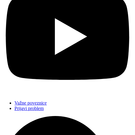
Važne poveznice
Prijavi problem