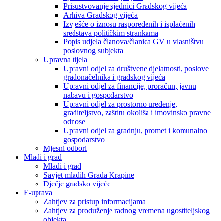
Prisustvovanje sjednici Gradskog vijeća
Arhiva Gradskog vijeća
Izvješće o iznosu raspoređenih i isplaćenih
sredstava političkim strankama
Popis udjela članova/članica GV u vlasništvu
poslovnog subjekta
Upravna tijela
Upravni odjel za društvene djelatnosti, poslove
gradonačelnika i gradskog vijeća
Upravni odjel za financije, proračun, javnu
nabavu i gospodarstvo
Upravni odjel za prostorno uređenje,
graditeljstvo, zaštitu okoliša i imovinsko pravne
odnose
Upravni odjel za gradnju, promet i komunalno
gospodarstvo
Mjesni odbori
Mladi i grad
Mladi i grad
Savjet mladih Grada Krapine
Dječje gradsko vijeće
E-uprava
Zahtjev za pristup informacijama
Zahtjev za produženje radnog vremena ugostiteljskog
objekta