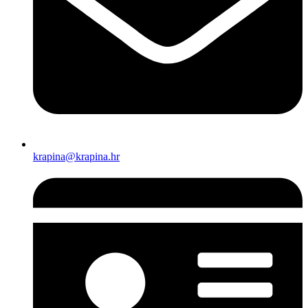
krapina@krapina.hr