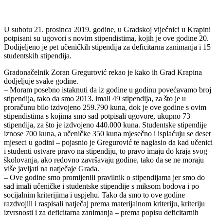
U subotu 21. prosinca 2019. godine, u Gradskoj vijećnici u Krapini
potpisani su ugovori s novim stipendistima, kojih je ove godine 20.
Dodijeljeno je pet učeničkih stipendija za deficitarna zanimanja i 15
studentskih stipendija.
Gradonačelnik Zoran Gregurović rekao je kako ih Grad Krapina
dodjeljuje svake godine.
– Moram posebno istaknuti da iz godine u godinu povećavamo broj
stipendija, tako da smo 2013. imali 49 stipendija, za što je u
proračunu bilo izdvojeno 259.790 kuna, dok je ove godine s ovim
stipendistima s kojima smo sad potpisali ugovore, ukupno 73
stipendija, za što je izdvojeno 440.000 kuna. Studentske stipendije
iznose 700 kuna, a učeničke 350 kuna mjesečno i isplaćuju se deset
mjeseci u godini – pojasnio je Gregurović te naglasio da kad učenici
i studenti ostvare pravo na stipendiju, to pravo imaju do kraja svog
školovanja, ako redovno završavaju godine, tako da se ne moraju
više javljati na natječaje Grada.
– Ove godine smo promijenili pravilnik o stipendijama jer smo do
sad imali učeničke i studentske stipendije s miksom bodova i po
socijalnim kriterijima i uspjehu. Tako da smo to ove godine
razdvojili i raspisali natječaj prema materijalnom kriteriju, kriteriju
izvrsnosti i za deficitarna zanimanja – prema popisu deficitarnih