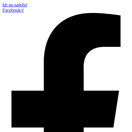
Idi na sadržaj
Facebook-f