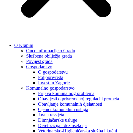
O Krapini
Opće informacije o Gradu
Službena obilježja grada
Povijest grada
Gospodarstvo
O gospodarstvu
Poljoprivreda
Invest in Zagorje
Komunalno gospodarstvo
Prijava komunalnog problema
Obavijesti o privremenoj regulaciji prometa
Obavljanje komunalnih djelatnosti
Cjenici komunalnih usluga
Javna rasvjeta
Dimnjačarske usluge
Deretizacija i dezinsekcija
Veterinarsko-Higijeničarska služba i kućni