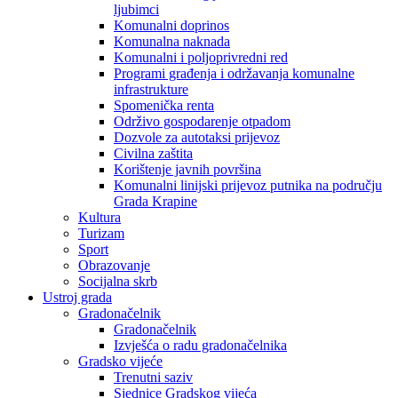
ljubimci
Komunalni doprinos
Komunalna naknada
Komunalni i poljoprivredni red
Programi građenja i održavanja komunalne
infrastrukture
Spomenička renta
Održivo gospodarenje otpadom
Dozvole za autotaksi prijevoz
Civilna zaštita
Korištenje javnih površina
Komunalni linijski prijevoz putnika na području
Grada Krapine
Kultura
Turizam
Sport
Obrazovanje
Socijalna skrb
Ustroj grada
Gradonačelnik
Gradonačelnik
Izvješća o radu gradonačelnika
Gradsko vijeće
Trenutni saziv
Sjednice Gradskog vijeća