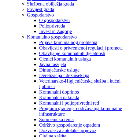
Službena obilježja grada
Povijest grada
Gospodarstvo
O gospodarstvu
Poljoprivreda
Invest in Zagorje
Komunalno gospodarstvo
Prijava komunalnog problema
Obavijesti o privremenoj regulaciji prometa
Obavljanje komunalnih djelatnosti
Cjenici komunalnih usluga
Javna rasvjeta
Dimnjačarske usluge
Deretizacija i dezinsekcija
Veterinarsko-Higijeničarska služba i kućni
ljubimci
Komunalni doprinos
Komunalna naknada
Komunalni i poljoprivredni red
Programi građenja i održavanja komunalne
infrastrukture
Spomenička renta
Održivo gospodarenje otpadom
Dozvole za autotaksi prijevoz
Civilna zaštita