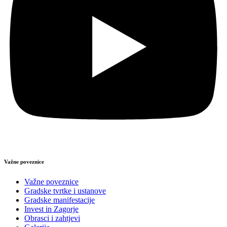
Važne poveznice
Važne poveznice
Gradske tvrtke i ustanove
Gradske manifestacije
Invest in Zagorje
Obrasci i zahtjevi