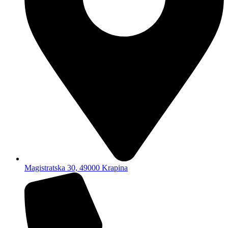
Magistratska 30, 49000 Krapina