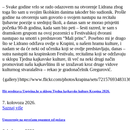
– Svake godine vrlo se rado odazovem na otvorenje Lidrana zbog
toga što sam u svojim školskim danima također bio sudionik. Prošle
godine na otvorenju sam govorio o svojem nastupu na recitalu
ljubavne poezije u srednjoj školi, a danas sam se morao prisjetiti
početka 90-ih godina, kada sam bio peti – šesti razred, te sam s
dramskom grupom na ovoj pozornici u Festivalskoj dvorani
nastupao na smotri s predstavom “Mali princ”. Posebno mi je drago
što se Lidrano održava ovdje u Krapini, u našem hramu kulture, i
nadam se da će neki od učenika koji se ovdje predstavljaju, danas –
sutra nastupiti na krapinskom Festivalu, recitalima koji se održavaju
u sklopu Tjedna kajkavske kulture, ili već na neki drugi način
promovirati našu kajkavštinu ili se izražavati kroz druge vidove
kulturnog stvaralaštva – rekao je gradonačelnik Gregurović.
{gallery}https://www.flickr.com/photos/krapina/sets/7215769348313
Hit predstava Uspješna.hr u sklopu Tjedna kajkavske kulture Krapina 2026.
7. kolovoza 2026.
Saznaj više
Upozorenje na povećanu opasnost od požara