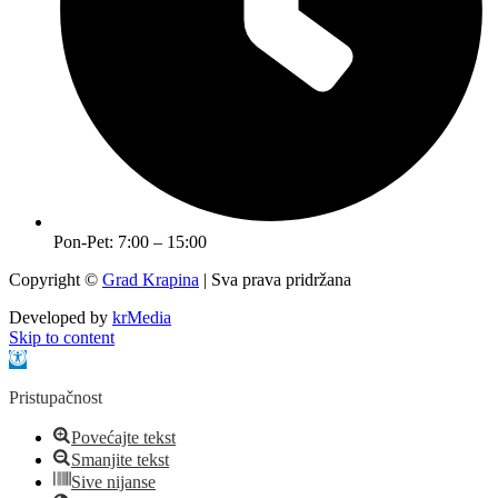
Pon-Pet: 7:00 – 15:00
Copyright ©
Grad Krapina
| Sva prava pridržana
Developed by
krMedia
Skip to content
Open toolbar
Pristupačnost
Povećajte tekst
Smanjite tekst
Sive nijanse