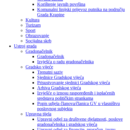
Korištenje javnih površina
Komunalni linijski prijevoz putnika na području
Grada Krapine
Kultura
Turizam
Sport
Obrazovanje
Socijalna skrb
Ustroj grada
Gradonačelnik
Gradonačelnik
Izvješća o radu gradonačelnika
Gradsko vijeće
Trenutni saziv
Sjednice Gradskog vijeća
Prisustvovanje sjednici Gradskog vijeća
Arhiva Gradskog vijeća
Izvješće o iznosu raspoređenih i isplaćenih
sredstava političkim strankama
Popis udjela članova/članica GV u vlasništvu
poslovnog subjekta
Upravna tijela
Upravni odjel za društvene djelatnosti, poslove
gradonačelnika i gradskog vijeća
Upravni odjel za financije, proračun, javnu