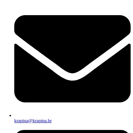
krapina@krapina.hr