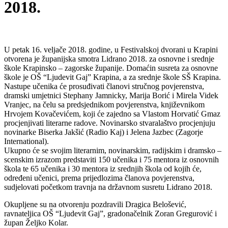
2018.
U petak 16. veljače 2018. godine, u Festivalskoj dvorani u Krapini
otvorena je županijska smotra Lidrano 2018. za osnovne i srednje
škole Krapinsko – zagorske županije. Domaćin susreta za osnovne
škole je OŠ “Ljudevit Gaj” Krapina, a za srednje škole SŠ Krapina.
Nastupe učenika će prosuđivati članovi stručnog povjerenstva,
dramski umjetnici Stephany Jamnicky, Marija Borić i Mirela Videk
Vranjec, na čelu sa predsjednikom povjerenstva, književnikom
Hrvojem Kovačevićem, koji će zajedno sa Vlastom Horvatić Gmaz
procjenjivati literarne radove. Novinarsko stvaralaštvo procjenjuju
novinarke Biserka Jakšić (Radio Kaj) i Jelena Jazbec (Zagorje
International).
Ukupno će se svojim literarnim, novinarskim, radijskim i dramsko –
scenskim izrazom predstaviti 150 učenika i 75 mentora iz osnovnih
škola te 65 učenika i 30 mentora iz srednjih škola od kojih će,
određeni učenici, prema prijedlozima članova povjerenstva,
sudjelovati početkom travnja na državnom susretu Lidrano 2018.
Okupljene su na otvorenju pozdravili Dragica Belošević,
ravnateljica OŠ “Ljudevit Gaj”, gradonačelnik Zoran Gregurović i
župan Željko Kolar.