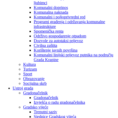
ljubimci
Komunalni doprinos
Komunalna naknada
Komunalni i poljoprivredni red
Programi građenja i održavanja komunalne
infrastrukture
Spomenička renta
Održivo gospodarenje otpadom
Dozvole za autotaksi prijevoz
Civilna zaštita
Korištenje javnih površina
Komunalni linijski prijevoz putnika na području
Grada Krapine
Kultura
Turizam
Sport
Obrazovanje
Socijalna skrb
Ustroj grada
Gradonačelnik
Gradonačelnik
Izvješća o radu gradonačelnika
Gradsko vijeće
Trenutni saziv
Sjednice Gradskog vijeća