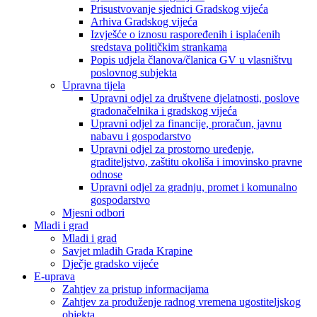
Prisustvovanje sjednici Gradskog vijeća
Arhiva Gradskog vijeća
Izvješće o iznosu raspoređenih i isplaćenih
sredstava političkim strankama
Popis udjela članova/članica GV u vlasništvu
poslovnog subjekta
Upravna tijela
Upravni odjel za društvene djelatnosti, poslove
gradonačelnika i gradskog vijeća
Upravni odjel za financije, proračun, javnu
nabavu i gospodarstvo
Upravni odjel za prostorno uređenje,
graditeljstvo, zaštitu okoliša i imovinsko pravne
odnose
Upravni odjel za gradnju, promet i komunalno
gospodarstvo
Mjesni odbori
Mladi i grad
Mladi i grad
Savjet mladih Grada Krapine
Dječje gradsko vijeće
E-uprava
Zahtjev za pristup informacijama
Zahtjev za produženje radnog vremena ugostiteljskog
objekta