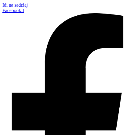
Idi na sadržaj
Facebook-f