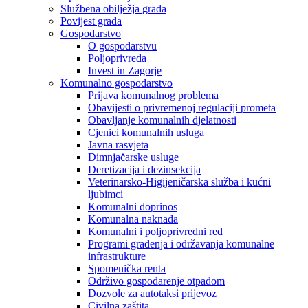
Službena obilježja grada
Povijest grada
Gospodarstvo
O gospodarstvu
Poljoprivreda
Invest in Zagorje
Komunalno gospodarstvo
Prijava komunalnog problema
Obavijesti o privremenoj regulaciji prometa
Obavljanje komunalnih djelatnosti
Cjenici komunalnih usluga
Javna rasvjeta
Dimnjačarske usluge
Deretizacija i dezinsekcija
Veterinarsko-Higijeničarska služba i kućni
ljubimci
Komunalni doprinos
Komunalna naknada
Komunalni i poljoprivredni red
Programi građenja i održavanja komunalne
infrastrukture
Spomenička renta
Održivo gospodarenje otpadom
Dozvole za autotaksi prijevoz
Civilna zaštita