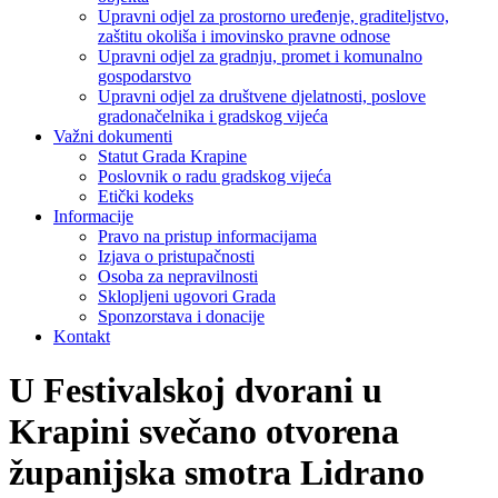
Upravni odjel za prostorno uređenje, graditeljstvo,
zaštitu okoliša i imovinsko pravne odnose
Upravni odjel za gradnju, promet i komunalno
gospodarstvo
Upravni odjel za društvene djelatnosti, poslove
gradonačelnika i gradskog vijeća
Važni dokumenti
Statut Grada Krapine
Poslovnik o radu gradskog vijeća
Etički kodeks
Informacije
Pravo na pristup informacijama
Izjava o pristupačnosti
Osoba za nepravilnosti
Sklopljeni ugovori Grada
Sponzorstava i donacije
Kontakt
U Festivalskoj dvorani u
Krapini svečano otvorena
županijska smotra Lidrano