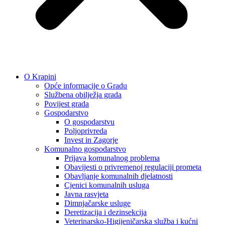
O Krapini
Opće informacije o Gradu
Službena obilježja grada
Povijest grada
Gospodarstvo
O gospodarstvu
Poljoprivreda
Invest in Zagorje
Komunalno gospodarstvo
Prijava komunalnog problema
Obavijesti o privremenoj regulaciji prometa
Obavljanje komunalnih djelatnosti
Cjenici komunalnih usluga
Javna rasvjeta
Dimnjačarske usluge
Deretizacija i dezinsekcija
Veterinarsko-Higijeničarska služba i kućni