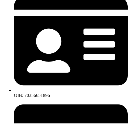
OIB: 70356651896