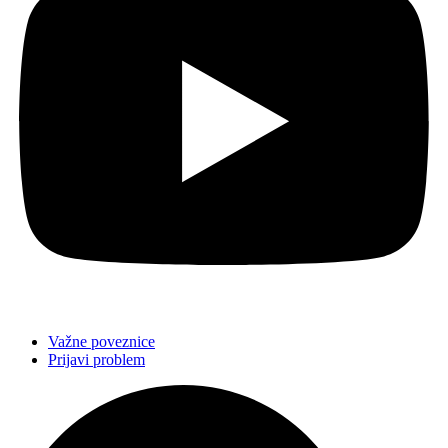
Važne poveznice
Prijavi problem