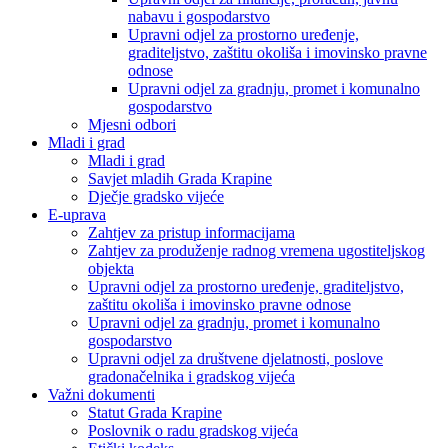
nabavu i gospodarstvo
Upravni odjel za prostorno uređenje,
graditeljstvo, zaštitu okoliša i imovinsko pravne
odnose
Upravni odjel za gradnju, promet i komunalno
gospodarstvo
Mjesni odbori
Mladi i grad
Mladi i grad
Savjet mladih Grada Krapine
Dječje gradsko vijeće
E-uprava
Zahtjev za pristup informacijama
Zahtjev za produženje radnog vremena ugostiteljskog
objekta
Upravni odjel za prostorno uređenje, graditeljstvo,
zaštitu okoliša i imovinsko pravne odnose
Upravni odjel za gradnju, promet i komunalno
gospodarstvo
Upravni odjel za društvene djelatnosti, poslove
gradonačelnika i gradskog vijeća
Važni dokumenti
Statut Grada Krapine
Poslovnik o radu gradskog vijeća