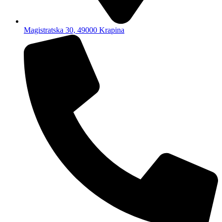
Magistratska 30, 49000 Krapina