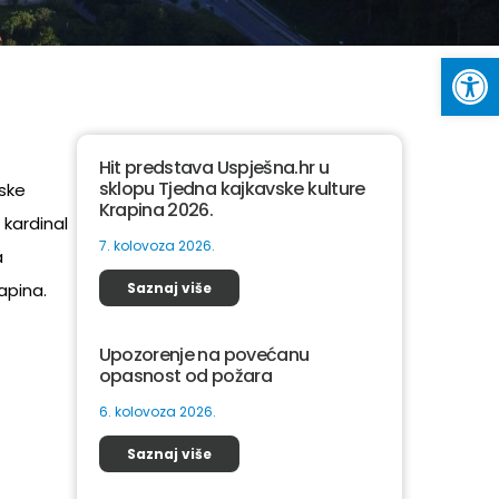
Op
Hit predstava Uspješna.hr u
sklopu Tjedna kajkavske kulture
jske
Krapina 2026.
 kardinal
7. kolovoza 2026.
a
apina.
Saznaj više
Upozorenje na povećanu
opasnost od požara
6. kolovoza 2026.
Saznaj više