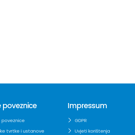
 poveznice
Impressum
 poveznice
GDPR
ke tvrtke i ustanove
Uvjeti korištenja