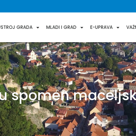
USTROJ GRADA
MLADI I GRAD
E-UPRAVA
VAŽ
 u spomen maceljs