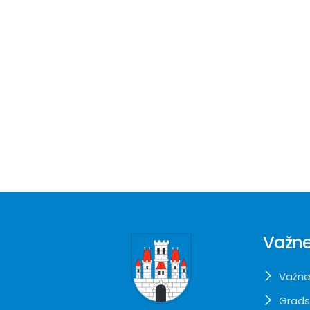
Važne
Važne
Grads