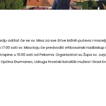
Maclju održat će se sv. Misa za sve žrtve križnih puteva i macel
 17:00 sati sv. Misa koju će predvoditi vrhbosanski nadbiskup i
 Krapine u 15:00 sati od Pekoma. Organizatori su Župa sv. Jurj
 Općina Đurmanec, Udruga hrvatski katolički muževi i Grad Kr