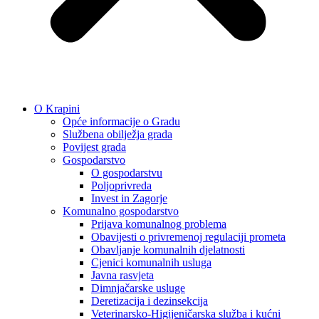
O Krapini
Opće informacije o Gradu
Službena obilježja grada
Povijest grada
Gospodarstvo
O gospodarstvu
Poljoprivreda
Invest in Zagorje
Komunalno gospodarstvo
Prijava komunalnog problema
Obavijesti o privremenoj regulaciji prometa
Obavljanje komunalnih djelatnosti
Cjenici komunalnih usluga
Javna rasvjeta
Dimnjačarske usluge
Deretizacija i dezinsekcija
Veterinarsko-Higijeničarska služba i kućni