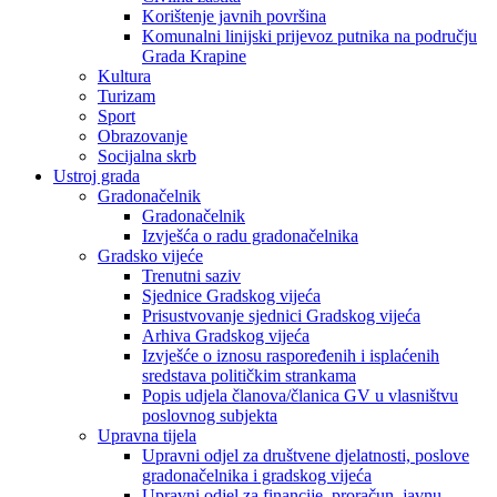
Korištenje javnih površina
Komunalni linijski prijevoz putnika na području
Grada Krapine
Kultura
Turizam
Sport
Obrazovanje
Socijalna skrb
Ustroj grada
Gradonačelnik
Gradonačelnik
Izvješća o radu gradonačelnika
Gradsko vijeće
Trenutni saziv
Sjednice Gradskog vijeća
Prisustvovanje sjednici Gradskog vijeća
Arhiva Gradskog vijeća
Izvješće o iznosu raspoređenih i isplaćenih
sredstava političkim strankama
Popis udjela članova/članica GV u vlasništvu
poslovnog subjekta
Upravna tijela
Upravni odjel za društvene djelatnosti, poslove
gradonačelnika i gradskog vijeća
Upravni odjel za financije, proračun, javnu