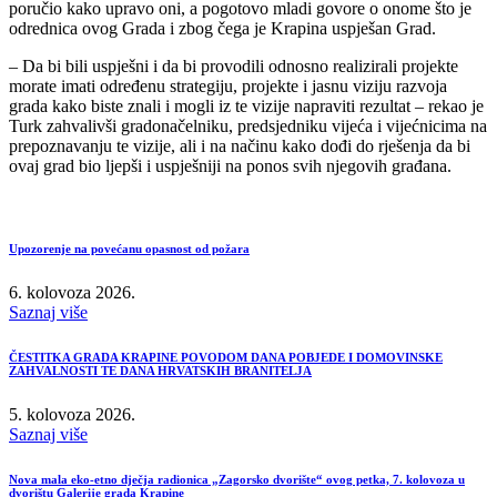
poručio kako upravo oni, a pogotovo mladi govore o onome što je
odrednica ovog Grada i zbog čega je Krapina uspješan Grad.
– Da bi bili uspješni i da bi provodili odnosno realizirali projekte
morate imati određenu strategiju, projekte i jasnu viziju razvoja
grada kako biste znali i mogli iz te vizije napraviti rezultat – rekao je
Turk zahvalivši gradonačelniku, predsjedniku vijeća i vijećnicima na
prepoznavanju te vizije, ali i na načinu kako dođi do rješenja da bi
ovaj grad bio ljepši i uspješniji na ponos svih njegovih građana.
Upozorenje na povećanu opasnost od požara
6. kolovoza 2026.
Saznaj više
ČESTITKA GRADA KRAPINE POVODOM DANA POBJEDE I DOMOVINSKE
ZAHVALNOSTI TE DANA HRVATSKIH BRANITELJA
5. kolovoza 2026.
Saznaj više
Nova mala eko-etno dječja radionica „Zagorsko dvorište“ ovog petka, 7. kolovoza u
dvorištu Galerije grada Krapine