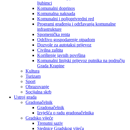
ljubimci
Komunalni doprinos
Komunalna naknada
Komunalni i poljoprivredni red
Programi građenja i održavanja komunalne
infrastrukture
Spomenička renta
Održivo gospodarenje otpadom
Dozvole za autotaksi prijevoz
Civilna zaštita
Korištenje javnih površina
Komunalni linijski prijevoz putnika na području
Grada Krapine
Kultura
Turizam
Sport
Obrazovanje
Socijalna skrb
Ustroj grada
Gradonačelnik
Gradonačelnik
Izvješća o radu gradonačelnika
Gradsko vijeće
Trenutni saziv
Sjednice Gradskog vijeća