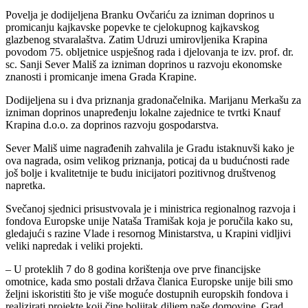
Povelja je dodijeljena Branku Ovčariću za izniman doprinos u
promicanju kajkavske popevke te cjelokupnog kajkavskog
glazbenog stvaralaštva. Zatim Udruzi umirovljenika Krapina
povodom 75. obljetnice uspješnog rada i djelovanja te izv. prof. dr.
sc. Sanji Sever Mališ za izniman doprinos u razvoju ekonomske
znanosti i promicanje imena Grada Krapine.
Dodijeljena su i dva priznanja gradonačelnika. Marijanu Merkašu za
izniman doprinos unapređenju lokalne zajednice te tvrtki Knauf
Krapina d.o.o. za doprinos razvoju gospodarstva.
Sever Mališ uime nagrađenih zahvalila je Gradu istaknuvši kako je
ova nagrada, osim velikog priznanja, poticaj da u budućnosti rade
još bolje i kvalitetnije te budu inicijatori pozitivnog društvenog
napretka.
Svečanoj sjednici prisustvovala je i ministrica regionalnog razvoja i
fondova Europske unije Nataša Tramišak koja je poručila kako su,
gledajući s razine Vlade i resornog Ministarstva, u Krapini vidljivi
veliki napredak i veliki projekti.
– U proteklih 7 do 8 godina korištenja ove prve financijske
omotnice, kada smo postali država članica Europske unije bili smo
željni iskoristiti što je više moguće dostupnih europskih fondova i
realizirati projekte koji čine boljitak diljem naše domovine. Grad