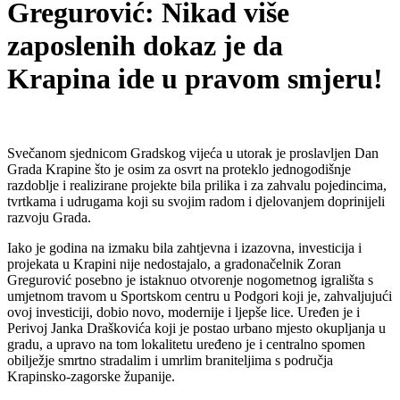
Gregurović: Nikad više
zaposlenih dokaz je da
Krapina ide u pravom smjeru!
Svečanom sjednicom Gradskog vijeća u utorak je proslavljen Dan
Grada Krapine što je osim za osvrt na proteklo jednogodišnje
razdoblje i realizirane projekte bila prilika i za zahvalu pojedincima,
tvrtkama i udrugama koji su svojim radom i djelovanjem doprinijeli
razvoju Grada.
Iako je godina na izmaku bila zahtjevna i izazovna, investicija i
projekata u Krapini nije nedostajalo, a gradonačelnik Zoran
Gregurović posebno je istaknuo otvorenje nogometnog igrališta s
umjetnom travom u Sportskom centru u Podgori koji je, zahvaljujući
ovoj investiciji, dobio novo, modernije i ljepše lice. Uređen je i
Perivoj Janka Draškovića koji je postao urbano mjesto okupljanja u
gradu, a upravo na tom lokalitetu uređeno je i centralno spomen
obilježje smrtno stradalim i umrlim braniteljima s područja
Krapinsko-zagorske županije.