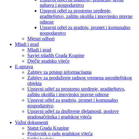
nabavu i gospodarstvo
Upravni odjel za prostorno uređenje,
graditeljstvo, zaštitu okoliša i imovinsko pravne
odnose
Upravni odjel za gradnju, promet i komunalno
gospodarstvo
Mjesni odbori
Mladi i grad
Mladi i grad
Savjet mladih Grada Krapine
Dječje gradsko vijeće
E-uprava
Zahtjev za pristup informacijama
Zahtjev za produženje radnog vremena ugostiteljskog
objekta
Upravni odjel za prostorno uređenje, graditeljstvo,
zaštitu okoliša i imovinsko pravne odnose
Upravni odjel za gradnju, promet i komunalno
gospodarstvo
Upravni odjel za društvene djelatnosti, poslove
gradonačelnika i gradskog vijeća
Važni dokumenti
Statut Grada Krapine
Poslovnik o radu gradskog vijeća