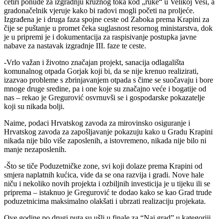
četiri ponude za izgradnju kružnog toka kod „ruke“ u Velikoj Vesi, a
gradonačelnik vjeruje kako bi radovi mogli početi na proljeće.
Izgrađena je i druga faza spojne ceste od Zaboka prema Krapini za
čije se puštanje u promet čeka suglasnost resornog ministarstva, dok
je u pripremi je i dokumentacija za raspisivanje postupka javne
nabave za nastavak izgradnje III. faze te ceste.
-Vrlo važan i životno značajan projekt, sanacija odlagališta
komunalnog otpada Gorjak koji bi, da se nije krenuo realizirati,
izazvao probleme s zbrinjavanjem otpada s čime se suočavaju i bore
mnoge druge sredine, pa i one koje su značajno veće i bogatije od
nas – rekao je Gregurović osvrnuvši se i gospodarske pokazatelje
koji su nikada bolji.
Naime, podaci Hrvatskog zavoda za mirovinsko osiguranje i
Hrvatskog zavoda za zapošljavanje pokazuju kako u Gradu Krapini
nikada nije bilo više zaposlenih, a istovremeno, nikada nije bilo ni
manje nezaposlenih.
-Što se tiče Poduzetničke zone, svi koji dolaze prema Krapini od
smjera naplatnih kućica, vide da se ona razvija i gradi. Nove hale
niču i nekoliko novih projekta i ozbiljnih investicija je u tijeku ili se
priprema – istaknuo je Gregurović te dodao kako se kao Grad trude
poduzetnicima maksimalno olakšati i ubrzati realizaciju projekata.
Ove godine po drugi puta su ušli u finale za “Naj grad” u kategoriji