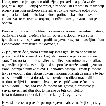
Uz to, uređeno je i spomen obilježje te postavljena ploča za dva
poginula Tigra u Donjoj Šemnici, a započeli su i radovi na realizaciji
projekta razvoja širokopojasne infrastrukture vrijedne gotovo 60
milijuna kuna koja bi do kraja iduće godine trebala doći u sva
kućanstva što će uvelike doprinijeti bržem razvoju Grada i susjednih
općina.
Puno se radilo i na projektima vezanim uz komunalnu infrastrukturu,
održavanje cesta, uređenje javnih površina, dopunjavala su se
igrališta s novim spravama, gradila se javna rasvjeta u naseljima, kao
i vodovodna infrastruktura i odvodnja.
-Vjerujem da će tijekom ljetnih mjeseci i igralište za odbojku na
pijesku kod Osnovne škole Augusta Cesarca koje je ove godine
sagrađeno postati hit. Postavljene su cijevi kao priprema za optiku,
napravljena je rekonstrukcija niskonaponske mreže, zamijenjene su
stare i dotrajale plinske cijevi. U nekoliko naselja u gradu je rađena
takva sveobuhvatna rekonstrukcija i moram priznati da nam je to bio
najzahtjevniji projekt dosad, a stanovnici tog dijela grada bili su
uistinu strpljivi i na tome im hvala, te se ispričavam se što su se
radovi odužili. No, sad kad će radovi biti gotovi, a preostalo je
staviti završni asfaltni sloj, to naselje će biti kompletno
infrastrukturno modernizirano – rekao je Gregurović.
Hrvatske ceste su provele postupak javne nabave na koji su pristigle