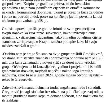
gospodarstva. Krapina je grad bez prireza, među hrvatskim
gradovima s najnižom jediničnom cijenom za obračun komunalne
naknade i komunalnog doprinosa, ukinut je porez na kuće za odmor
i porez na potrošnju, dok porez na korištenje javnih površina iznosi
tek kunu po kvadratu godišnje.
Gradska uprava i prošle je godine brinula o svim generacijama
svojih stanovnika kroz razne subvencije, kako umirovljenicima,
učenicima, vrtićarcima, studentima, tako i mladim obiteljima čije se
stambeno zbrinjavanje u Krapini snažno podupire kako bi svoju
mladost zadržali u gradu.
-Osobito nam je drago što smo za dvije grupe proširili Gradski vrtić,
od strane Ministarstva znanosti i obrazovanja odobreno nam je 13,8
milijuna kuna za izgradnju novog vrtića za deset novih vrtićkih
grupa. Očekujem da bi kroz sljedeću godinu isprojektirali i ishodili
građevinsku dozvolu, raspisali natječaj i nakon toga krenuli s
radovima, kako bi se u jesen 2024. godine mogao otvoriti taj vrtić –
rekao je Gregurović.
Zahvalivši svim suradnicima na trudu, angažmanu, radu i suradnji,
Gregurović je naglasio kako bez obzira na političke boje svoj odnos
moraju graditi na koristi koje im donose sličnosti, a ne tražiti ono što
ih razlikuje.