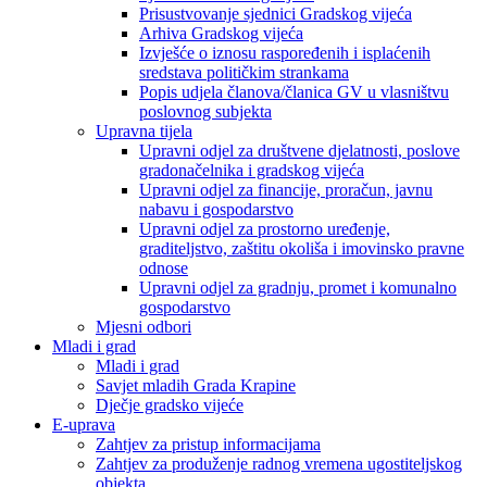
Prisustvovanje sjednici Gradskog vijeća
Arhiva Gradskog vijeća
Izvješće o iznosu raspoređenih i isplaćenih
sredstava političkim strankama
Popis udjela članova/članica GV u vlasništvu
poslovnog subjekta
Upravna tijela
Upravni odjel za društvene djelatnosti, poslove
gradonačelnika i gradskog vijeća
Upravni odjel za financije, proračun, javnu
nabavu i gospodarstvo
Upravni odjel za prostorno uređenje,
graditeljstvo, zaštitu okoliša i imovinsko pravne
odnose
Upravni odjel za gradnju, promet i komunalno
gospodarstvo
Mjesni odbori
Mladi i grad
Mladi i grad
Savjet mladih Grada Krapine
Dječje gradsko vijeće
E-uprava
Zahtjev za pristup informacijama
Zahtjev za produženje radnog vremena ugostiteljskog
objekta