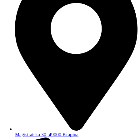
Magistratska 30, 49000 Krapina