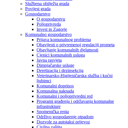
Službena obilježja grada
Povijest grada
Gospodarstvo
O gospodarstvu
Poljoprivreda
Invest in Zagorje
Komunalno gospodarstvo
Prijava komunalnog problema
Obavijesti o privremenoj regulaciji prometa
Obavljanje komunalnih djelatnosti
Cjenici komunalnih usluga
Javna rasvjeta
Dimnjačarske usluge
Deretizacija i dezinsekcija
Veterinarsko-Higijeničarska služba i kućni
ljubimci
Komunalni doprinos
Komunalna naknada
Komunalni i poljoprivredni red
Programi građenja i održavanja komunalne
infrastrukture
Spomenička renta
Održivo gospodarenje otpadom
Dozvole za autotaksi prijevoz
Civilna zaštita