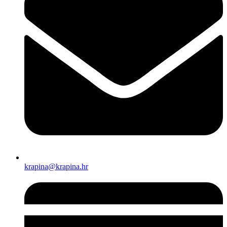
krapina@krapina.hr