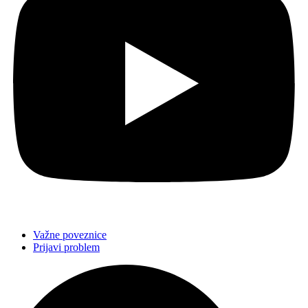
Važne poveznice
Prijavi problem