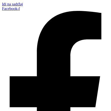
Idi na sadržaj
Facebook-f