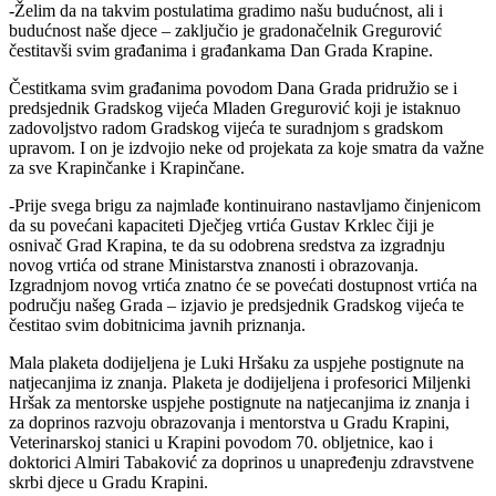
-Želim da na takvim postulatima gradimo našu budućnost, ali i
budućnost naše djece – zaključio je gradonačelnik Gregurović
čestitavši svim građanima i građankama Dan Grada Krapine.
Čestitkama svim građanima povodom Dana Grada pridružio se i
predsjednik Gradskog vijeća Mladen Gregurović koji je istaknuo
zadovoljstvo radom Gradskog vijeća te suradnjom s gradskom
upravom. I on je izdvojio neke od projekata za koje smatra da važne
za sve Krapinčanke i Krapinčane.
-Prije svega brigu za najmlađe kontinuirano nastavljamo činjenicom
da su povećani kapaciteti Dječjeg vrtića Gustav Krklec čiji je
osnivač Grad Krapina, te da su odobrena sredstva za izgradnju
novog vrtića od strane Ministarstva znanosti i obrazovanja.
Izgradnjom novog vrtića znatno će se povećati dostupnost vrtića na
području našeg Grada – izjavio je predsjednik Gradskog vijeća te
čestitao svim dobitnicima javnih priznanja.
Mala plaketa dodijeljena je Luki Hršaku za uspjehe postignute na
natjecanjima iz znanja. Plaketa je dodijeljena i profesorici Miljenki
Hršak za mentorske uspjehe postignute na natjecanjima iz znanja i
za doprinos razvoju obrazovanja i mentorstva u Gradu Krapini,
Veterinarskoj stanici u Krapini povodom 70. obljetnice, kao i
doktorici Almiri Tabaković za doprinos u unapređenju zdravstvene
skrbi djece u Gradu Krapini.