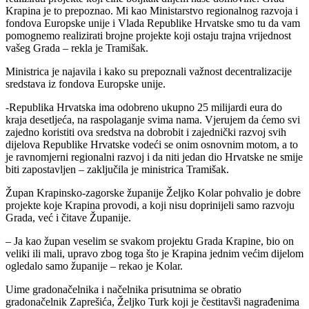
Krapina je to prepoznao. Mi kao Ministarstvo regionalnog razvoja i
fondova Europske unije i Vlada Republike Hrvatske smo tu da vam
pomognemo realizirati brojne projekte koji ostaju trajna vrijednost
vašeg Grada – rekla je Tramišak.
Ministrica je najavila i kako su prepoznali važnost decentralizacije
sredstava iz fondova Europske unije.
-Republika Hrvatska ima odobreno ukupno 25 milijardi eura do
kraja desetljeća, na raspolaganje svima nama. Vjerujem da ćemo svi
zajedno koristiti ova sredstva na dobrobit i zajednički razvoj svih
dijelova Republike Hrvatske vodeći se onim osnovnim motom, a to
je ravnomjerni regionalni razvoj i da niti jedan dio Hrvatske ne smije
biti zapostavljen – zaključila je ministrica Tramišak.
Župan Krapinsko-zagorske županije Željko Kolar pohvalio je dobre
projekte koje Krapina provodi, a koji nisu doprinijeli samo razvoju
Grada, već i čitave Županije.
– Ja kao župan veselim se svakom projektu Grada Krapine, bio on
veliki ili mali, upravo zbog toga što je Krapina jednim većim dijelom
ogledalo samo županije – rekao je Kolar.
Uime gradonačelnika i načelnika prisutnima se obratio
gradonačelnik Zaprešića, Željko Turk koji je čestitavši nagrađenima