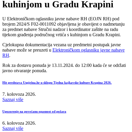
kuhinjom u Gradu Krapini
U Elektroničkom oglasniku javne nabave RH (EOJN RH) pod
brojem 2024/S F02-0011092 objavljena je obavijest o nadmetanju
za predmet nabave Stručni nadzor i koordinator zaštite na radu
tijekom građenja područnog vrtića s kuhinjom u Gradu Krapini.
Cjelokupna dokumentacija vezana uz predmetni postupak javne
nabave može se preuzeti u
Elektroničkom oglasniku javne nabave
RH
.
Rok za dostavu ponuda je 13.11.2024. do 12:00 kada će se održati
javno otvaranje ponuda.
Hit predstava Uspješna.hr u sklopu Tjedna kajkavske kulture Krapina 2026.
7. kolovoza 2026.
Saznaj više
Upozorenje na povećanu opasnost od požara
6. kolovoza 2026.
Saznaj više