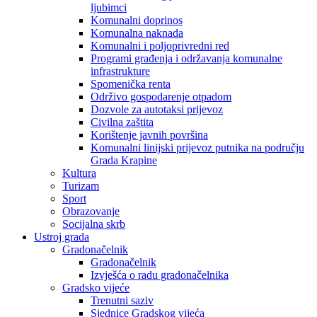
ljubimci
Komunalni doprinos
Komunalna naknada
Komunalni i poljoprivredni red
Programi građenja i održavanja komunalne
infrastrukture
Spomenička renta
Održivo gospodarenje otpadom
Dozvole za autotaksi prijevoz
Civilna zaštita
Korištenje javnih površina
Komunalni linijski prijevoz putnika na području
Grada Krapine
Kultura
Turizam
Sport
Obrazovanje
Socijalna skrb
Ustroj grada
Gradonačelnik
Gradonačelnik
Izvješća o radu gradonačelnika
Gradsko vijeće
Trenutni saziv
Sjednice Gradskog vijeća