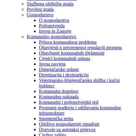
Službena obilježja grada
Povijest grada
Gospodarstvo
O gospodarstvu
Poljoprivreda
Invest in Zagorje
Komunalno gospodarstvo
Prijava komunalnog problema
Obavijesti o privremenoj regulaciji prometa
Obavljanje komunalnih djelatnosti
Cjenici komunalnih usluga
Javna rasvjeta
Dimnjačarske usluge
Deretizacija i dezinsekcija
Veterinarsko-Higijeničarska služba i kućni
ljubimci
Komunalni doprinos
Komunalna naknada
Komunalni i poljoprivredni red
Programi građenja i održavanja komunalne
infrastrukture
Spomenička renta
Održivo gospodarenje otpadom
Dozvole za autotaksi prijevoz
Civilna zaštita