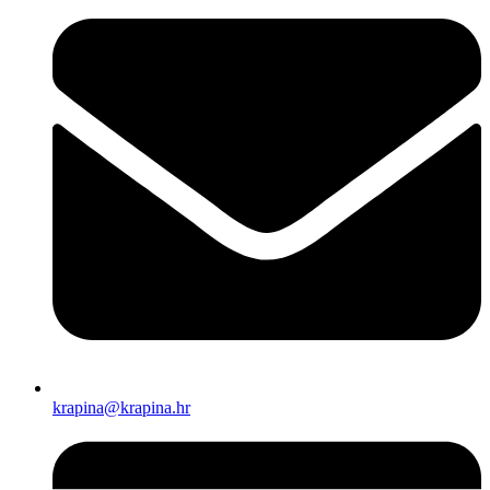
krapina@krapina.hr