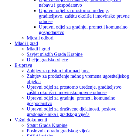
nabavu i gospodarstvo
Upravni odjel za prostorno uređenje,
graditeljstvo, zaštitu okoliša i imovinsko pravne
odnose
Upravni odjel za gradnju, promet i komunalno
gospodarstvo
Mjesni odbori
Mladi i grad
Mladi i grad
Savjet mladih Grada Krapine
Dječje gradsko vijeće
E-uprava
Zahtjev za pristup informacijama
Zahtjev za produženje radnog vremena ugostiteljskog
objekta
Upravni odjel za prostorno uređenje, graditeljstvo,
zaštitu okoliša i imovinsko pravne odnose
Upravni odjel za gradnju, promet i komunalno
gospodarstvo
Upravni odjel za društvene djelatnosti, poslove
gradonačelnika i gradskog vijeća
Važni dokumenti
Statut Grada Krapine
Poslovnik o radu gradskog vijeća