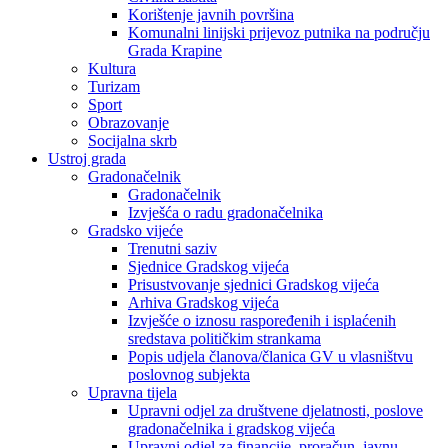
Korištenje javnih površina
Komunalni linijski prijevoz putnika na području
Grada Krapine
Kultura
Turizam
Sport
Obrazovanje
Socijalna skrb
Ustroj grada
Gradonačelnik
Gradonačelnik
Izvješća o radu gradonačelnika
Gradsko vijeće
Trenutni saziv
Sjednice Gradskog vijeća
Prisustvovanje sjednici Gradskog vijeća
Arhiva Gradskog vijeća
Izvješće o iznosu raspoređenih i isplaćenih
sredstava političkim strankama
Popis udjela članova/članica GV u vlasništvu
poslovnog subjekta
Upravna tijela
Upravni odjel za društvene djelatnosti, poslove
gradonačelnika i gradskog vijeća
Upravni odjel za financije, proračun, javnu