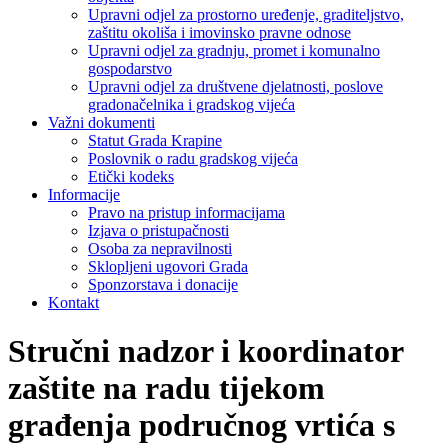
Upravni odjel za prostorno uređenje, graditeljstvo,
zaštitu okoliša i imovinsko pravne odnose
Upravni odjel za gradnju, promet i komunalno
gospodarstvo
Upravni odjel za društvene djelatnosti, poslove
gradonačelnika i gradskog vijeća
Važni dokumenti
Statut Grada Krapine
Poslovnik o radu gradskog vijeća
Etički kodeks
Informacije
Pravo na pristup informacijama
Izjava o pristupačnosti
Osoba za nepravilnosti
Sklopljeni ugovori Grada
Sponzorstava i donacije
Kontakt
Stručni nadzor i koordinator
zaštite na radu tijekom
građenja područnog vrtića s