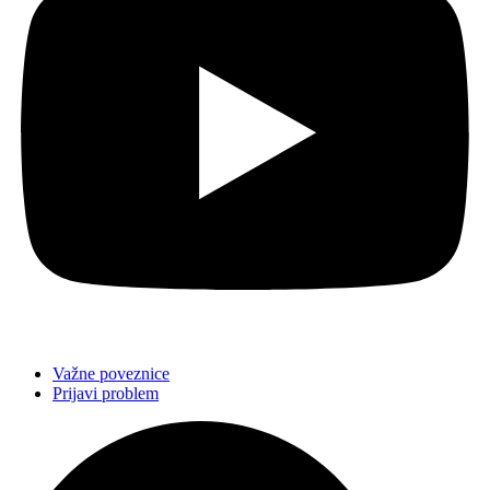
Važne poveznice
Prijavi problem