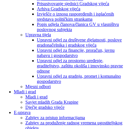
Prisustvovanje sjednici Gradskog vijeća
Arhiva Gradskog vijeća
Izvješće o iznosu raspoređenih i isplaćenih
sredstava političkim strankama
Popis udjela članova/članica GV u vlasništvu
poslovnog subjekta
Upravna tijela
Upravni odjel za društvene djelatnosti, poslove
gradonačelnika i gradskog vijeća
Upravni odjel za financije, proračun, javnu
nabavu i gospodarstvo
Upravni odjel za prostorno uređenje,
graditeljstvo, zaštitu okoliša i imovinsko pravne
odnose
Upravni odjel za gradnju, promet i komunalno
gospodarstvo
Mjesni odbori
Mladi i grad
Mladi i grad
Savjet mladih Grada Krapine
Dječje gradsko vijeće
E-uprava
Zahtjev za pristup informacijama
Zahtjev za produženje radnog vremena ugostiteljskog
objekta