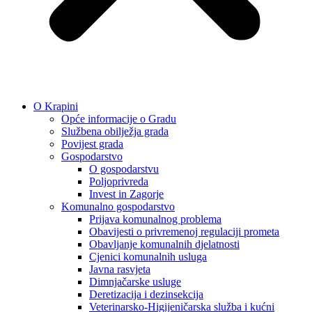
O Krapini
Opće informacije o Gradu
Službena obilježja grada
Povijest grada
Gospodarstvo
O gospodarstvu
Poljoprivreda
Invest in Zagorje
Komunalno gospodarstvo
Prijava komunalnog problema
Obavijesti o privremenoj regulaciji prometa
Obavljanje komunalnih djelatnosti
Cjenici komunalnih usluga
Javna rasvjeta
Dimnjačarske usluge
Deretizacija i dezinsekcija
Veterinarsko-Higijeničarska služba i kućni