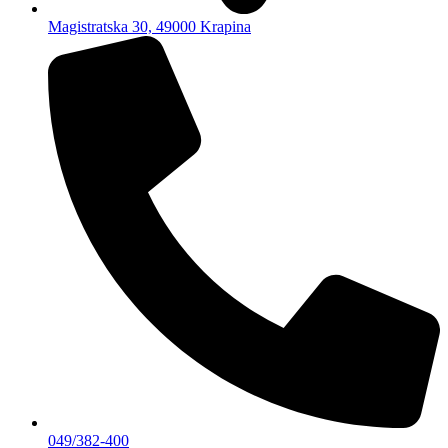
Magistratska 30, 49000 Krapina
049/382-400