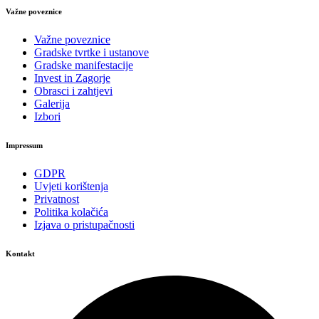
Važne poveznice
Važne poveznice
Gradske tvrtke i ustanove
Gradske manifestacije
Invest in Zagorje
Obrasci i zahtjevi
Galerija
Izbori
Impressum
GDPR
Uvjeti korištenja
Privatnost
Politika kolačića
Izjava o pristupačnosti
Kontakt