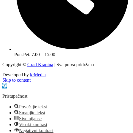
Pon-Pet: 7:00 – 15:00
Copyright ©
Grad Krapina
| Sva prava pridržana
Developed by
krMedia
Skip to content
Open toolbar
Pristupačnost
Povećajte tekst
Smanjite tekst
Sive nijanse
Visoki kontrast
Negativni kontrast