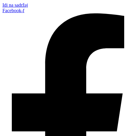
Idi na sadržaj
Facebook-f