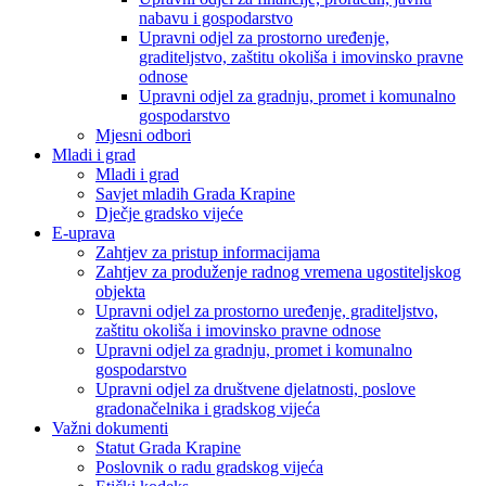
nabavu i gospodarstvo
Upravni odjel za prostorno uređenje,
graditeljstvo, zaštitu okoliša i imovinsko pravne
odnose
Upravni odjel za gradnju, promet i komunalno
gospodarstvo
Mjesni odbori
Mladi i grad
Mladi i grad
Savjet mladih Grada Krapine
Dječje gradsko vijeće
E-uprava
Zahtjev za pristup informacijama
Zahtjev za produženje radnog vremena ugostiteljskog
objekta
Upravni odjel za prostorno uređenje, graditeljstvo,
zaštitu okoliša i imovinsko pravne odnose
Upravni odjel za gradnju, promet i komunalno
gospodarstvo
Upravni odjel za društvene djelatnosti, poslove
gradonačelnika i gradskog vijeća
Važni dokumenti
Statut Grada Krapine
Poslovnik o radu gradskog vijeća