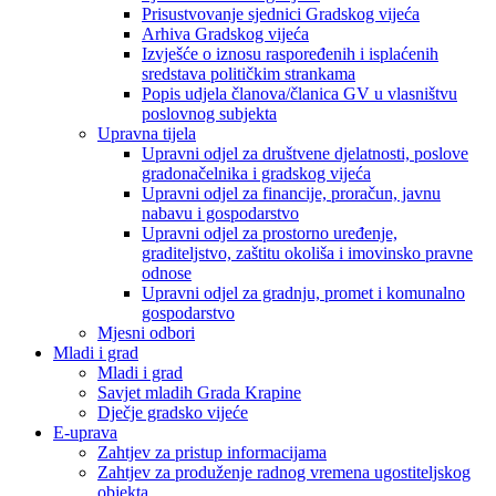
Prisustvovanje sjednici Gradskog vijeća
Arhiva Gradskog vijeća
Izvješće o iznosu raspoređenih i isplaćenih
sredstava političkim strankama
Popis udjela članova/članica GV u vlasništvu
poslovnog subjekta
Upravna tijela
Upravni odjel za društvene djelatnosti, poslove
gradonačelnika i gradskog vijeća
Upravni odjel za financije, proračun, javnu
nabavu i gospodarstvo
Upravni odjel za prostorno uređenje,
graditeljstvo, zaštitu okoliša i imovinsko pravne
odnose
Upravni odjel za gradnju, promet i komunalno
gospodarstvo
Mjesni odbori
Mladi i grad
Mladi i grad
Savjet mladih Grada Krapine
Dječje gradsko vijeće
E-uprava
Zahtjev za pristup informacijama
Zahtjev za produženje radnog vremena ugostiteljskog
objekta