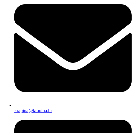
krapina@krapina.hr