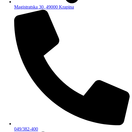
Magistratska 30, 49000 Krapina
049/382-400