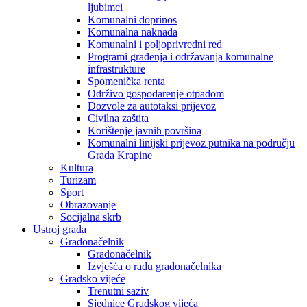
ljubimci
Komunalni doprinos
Komunalna naknada
Komunalni i poljoprivredni red
Programi građenja i održavanja komunalne
infrastrukture
Spomenička renta
Održivo gospodarenje otpadom
Dozvole za autotaksi prijevoz
Civilna zaštita
Korištenje javnih površina
Komunalni linijski prijevoz putnika na području
Grada Krapine
Kultura
Turizam
Sport
Obrazovanje
Socijalna skrb
Ustroj grada
Gradonačelnik
Gradonačelnik
Izvješća o radu gradonačelnika
Gradsko vijeće
Trenutni saziv
Sjednice Gradskog vijeća