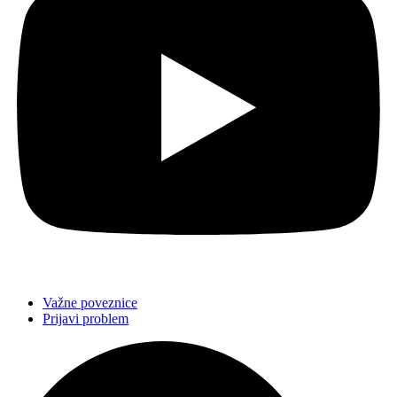
Važne poveznice
Prijavi problem