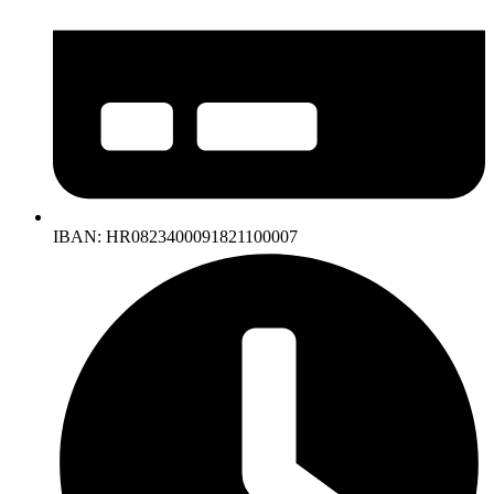
IBAN: HR0823400091821100007