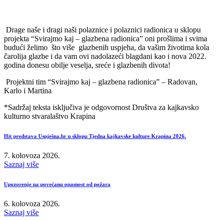
Drage naše i dragi naši polaznice i polaznici radionica u sklopu
projekta “Svirajmo kaj – glazbena radionica” oni prošlima i svima
budući želimo što više glazbenih uspjeha, da vašim životima kola
čarolija glazbe i da vam ovi nadolazeći blagdani kao i nova 2022.
godina donesu obilje veselja, sreće i glazbenih divota!
Projektni tim “Svirajmo kaj – glazbena radionica” – Radovan,
Karlo i Martina
*Sadržaj teksta isključiva je odgovornost Društva za kajkavsko
kulturno stvaralaštvo Krapina
Hit predstava Uspješna.hr u sklopu Tjedna kajkavske kulture Krapina 2026.
7. kolovoza 2026.
Saznaj više
Upozorenje na povećanu opasnost od požara
6. kolovoza 2026.
Saznaj više