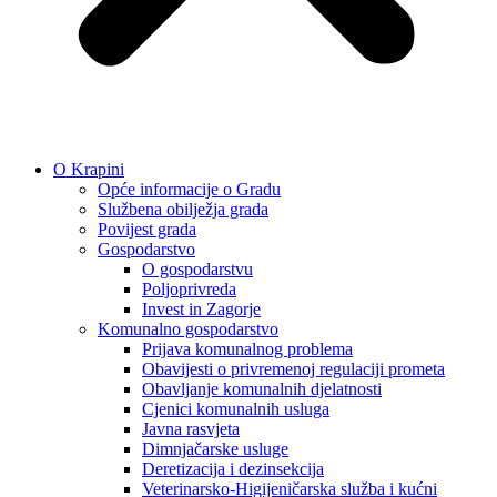
O Krapini
Opće informacije o Gradu
Službena obilježja grada
Povijest grada
Gospodarstvo
O gospodarstvu
Poljoprivreda
Invest in Zagorje
Komunalno gospodarstvo
Prijava komunalnog problema
Obavijesti o privremenoj regulaciji prometa
Obavljanje komunalnih djelatnosti
Cjenici komunalnih usluga
Javna rasvjeta
Dimnjačarske usluge
Deretizacija i dezinsekcija
Veterinarsko-Higijeničarska služba i kućni