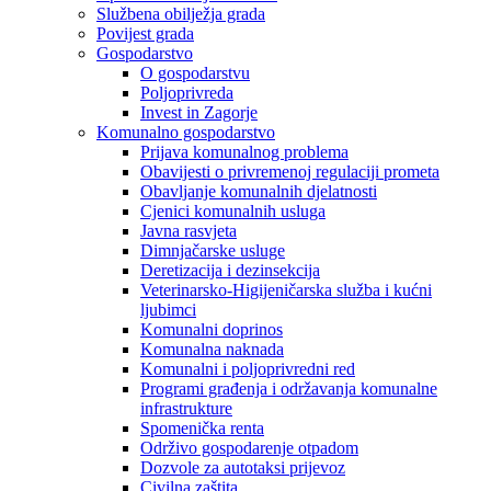
Službena obilježja grada
Povijest grada
Gospodarstvo
O gospodarstvu
Poljoprivreda
Invest in Zagorje
Komunalno gospodarstvo
Prijava komunalnog problema
Obavijesti o privremenoj regulaciji prometa
Obavljanje komunalnih djelatnosti
Cjenici komunalnih usluga
Javna rasvjeta
Dimnjačarske usluge
Deretizacija i dezinsekcija
Veterinarsko-Higijeničarska služba i kućni
ljubimci
Komunalni doprinos
Komunalna naknada
Komunalni i poljoprivredni red
Programi građenja i održavanja komunalne
infrastrukture
Spomenička renta
Održivo gospodarenje otpadom
Dozvole za autotaksi prijevoz
Civilna zaštita