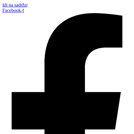
Idi na sadržaj
Facebook-f