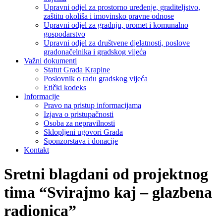
Upravni odjel za prostorno uređenje, graditeljstvo,
zaštitu okoliša i imovinsko pravne odnose
Upravni odjel za gradnju, promet i komunalno
gospodarstvo
Upravni odjel za društvene djelatnosti, poslove
gradonačelnika i gradskog vijeća
Važni dokumenti
Statut Grada Krapine
Poslovnik o radu gradskog vijeća
Etički kodeks
Informacije
Pravo na pristup informacijama
Izjava o pristupačnosti
Osoba za nepravilnosti
Sklopljeni ugovori Grada
Sponzorstava i donacije
Kontakt
Sretni blagdani od projektnog
tima “Svirajmo kaj – glazbena
radionica”