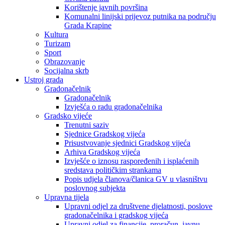
Korištenje javnih površina
Komunalni linijski prijevoz putnika na području
Grada Krapine
Kultura
Turizam
Sport
Obrazovanje
Socijalna skrb
Ustroj grada
Gradonačelnik
Gradonačelnik
Izvješća o radu gradonačelnika
Gradsko vijeće
Trenutni saziv
Sjednice Gradskog vijeća
Prisustvovanje sjednici Gradskog vijeća
Arhiva Gradskog vijeća
Izvješće o iznosu raspoređenih i isplaćenih
sredstava političkim strankama
Popis udjela članova/članica GV u vlasništvu
poslovnog subjekta
Upravna tijela
Upravni odjel za društvene djelatnosti, poslove
gradonačelnika i gradskog vijeća
Upravni odjel za financije, proračun, javnu