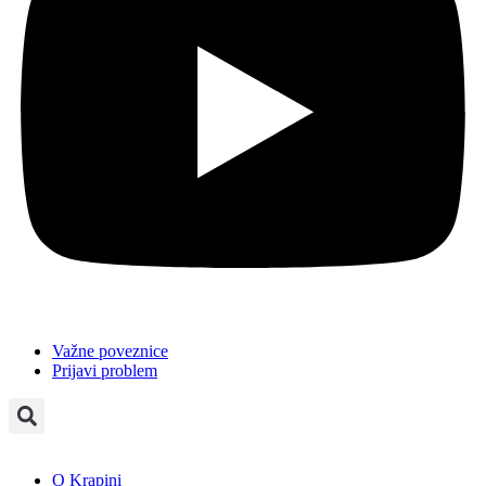
Važne poveznice
Prijavi problem
O Krapini