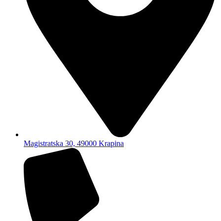
Magistratska 30, 49000 Krapina