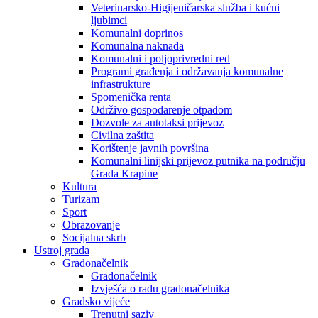
Veterinarsko-Higijeničarska služba i kućni
ljubimci
Komunalni doprinos
Komunalna naknada
Komunalni i poljoprivredni red
Programi građenja i održavanja komunalne
infrastrukture
Spomenička renta
Održivo gospodarenje otpadom
Dozvole za autotaksi prijevoz
Civilna zaštita
Korištenje javnih površina
Komunalni linijski prijevoz putnika na području
Grada Krapine
Kultura
Turizam
Sport
Obrazovanje
Socijalna skrb
Ustroj grada
Gradonačelnik
Gradonačelnik
Izvješća o radu gradonačelnika
Gradsko vijeće
Trenutni saziv