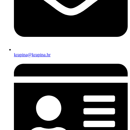
krapina@krapina.hr