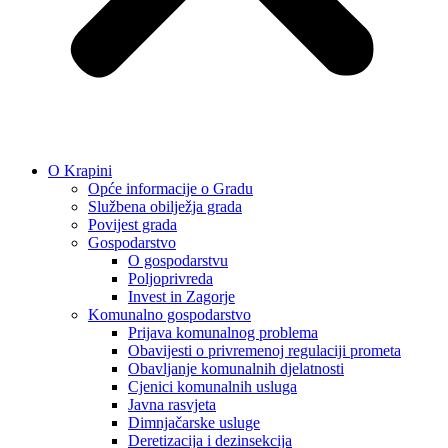
O Krapini
Opće informacije o Gradu
Službena obilježja grada
Povijest grada
Gospodarstvo
O gospodarstvu
Poljoprivreda
Invest in Zagorje
Komunalno gospodarstvo
Prijava komunalnog problema
Obavijesti o privremenoj regulaciji prometa
Obavljanje komunalnih djelatnosti
Cjenici komunalnih usluga
Javna rasvjeta
Dimnjačarske usluge
Deretizacija i dezinsekcija