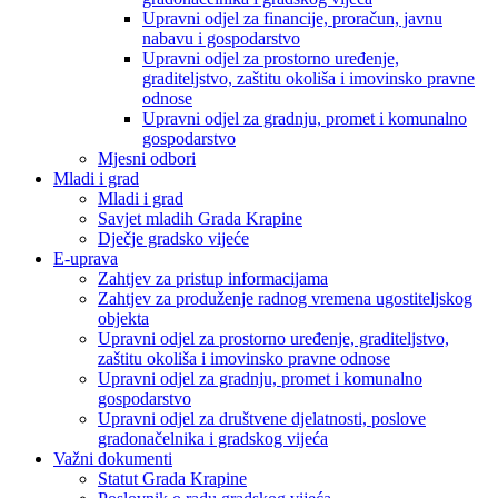
Upravni odjel za financije, proračun, javnu
nabavu i gospodarstvo
Upravni odjel za prostorno uređenje,
graditeljstvo, zaštitu okoliša i imovinsko pravne
odnose
Upravni odjel za gradnju, promet i komunalno
gospodarstvo
Mjesni odbori
Mladi i grad
Mladi i grad
Savjet mladih Grada Krapine
Dječje gradsko vijeće
E-uprava
Zahtjev za pristup informacijama
Zahtjev za produženje radnog vremena ugostiteljskog
objekta
Upravni odjel za prostorno uređenje, graditeljstvo,
zaštitu okoliša i imovinsko pravne odnose
Upravni odjel za gradnju, promet i komunalno
gospodarstvo
Upravni odjel za društvene djelatnosti, poslove
gradonačelnika i gradskog vijeća
Važni dokumenti
Statut Grada Krapine