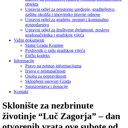
objekta
Upravni odjel za prostorno uređenje, graditeljstvo,
zaštitu okoliša i imovinsko pravne odnose
Upravni odjel za gradnju, promet i komunalno
gospodarstvo
Upravni odjel za društvene djelatnosti, poslove
gradonačelnika i gradskog vijeća
Važni dokumenti
Statut Grada Krapine
Poslovnik o radu gradskog vijeća
Etički kodeks
Informacije
Pravo na pristup informacijama
Izjava o pristupačnosti
Osoba za nepravilnosti
Sklopljeni ugovori Grada
Sponzorstava i donacije
Kontakt
Sklonište za nezbrinute
životinje “Luč Zagorja” – dan
otvorenih vrata ove subote od