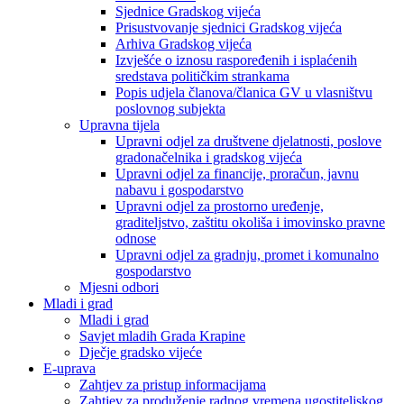
Sjednice Gradskog vijeća
Prisustvovanje sjednici Gradskog vijeća
Arhiva Gradskog vijeća
Izvješće o iznosu raspoređenih i isplaćenih
sredstava političkim strankama
Popis udjela članova/članica GV u vlasništvu
poslovnog subjekta
Upravna tijela
Upravni odjel za društvene djelatnosti, poslove
gradonačelnika i gradskog vijeća
Upravni odjel za financije, proračun, javnu
nabavu i gospodarstvo
Upravni odjel za prostorno uređenje,
graditeljstvo, zaštitu okoliša i imovinsko pravne
odnose
Upravni odjel za gradnju, promet i komunalno
gospodarstvo
Mjesni odbori
Mladi i grad
Mladi i grad
Savjet mladih Grada Krapine
Dječje gradsko vijeće
E-uprava
Zahtjev za pristup informacijama
Zahtjev za produženje radnog vremena ugostiteljskog