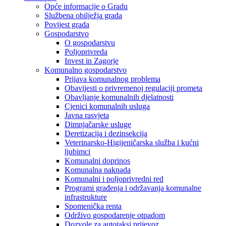
Opće informacije o Gradu
Službena obilježja grada
Povijest grada
Gospodarstvo
O gospodarstvu
Poljoprivreda
Invest in Zagorje
Komunalno gospodarstvo
Prijava komunalnog problema
Obavijesti o privremenoj regulaciji prometa
Obavljanje komunalnih djelatnosti
Cjenici komunalnih usluga
Javna rasvjeta
Dimnjačarske usluge
Deretizacija i dezinsekcija
Veterinarsko-Higijeničarska služba i kućni
ljubimci
Komunalni doprinos
Komunalna naknada
Komunalni i poljoprivredni red
Programi građenja i održavanja komunalne
infrastrukture
Spomenička renta
Održivo gospodarenje otpadom
Dozvole za autotaksi prijevoz