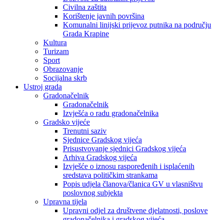
Civilna zaštita
Korištenje javnih površina
Komunalni linijski prijevoz putnika na području
Grada Krapine
Kultura
Turizam
Sport
Obrazovanje
Socijalna skrb
Ustroj grada
Gradonačelnik
Gradonačelnik
Izvješća o radu gradonačelnika
Gradsko vijeće
Trenutni saziv
Sjednice Gradskog vijeća
Prisustvovanje sjednici Gradskog vijeća
Arhiva Gradskog vijeća
Izvješće o iznosu raspoređenih i isplaćenih
sredstava političkim strankama
Popis udjela članova/članica GV u vlasništvu
poslovnog subjekta
Upravna tijela
Upravni odjel za društvene djelatnosti, poslove
gradonačelnika i gradskog vijeća