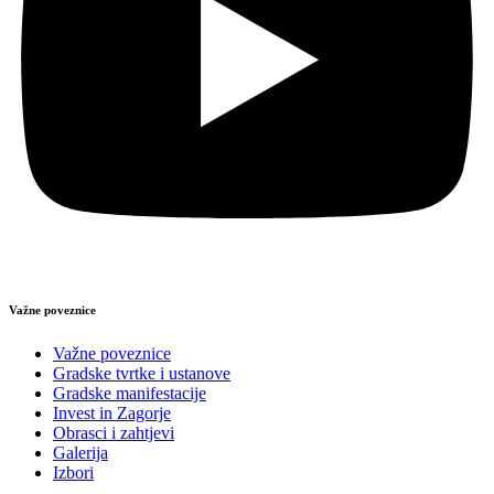
Važne poveznice
Važne poveznice
Gradske tvrtke i ustanove
Gradske manifestacije
Invest in Zagorje
Obrasci i zahtjevi
Galerija
Izbori