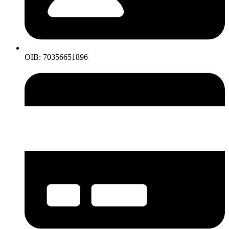
OIB: 70356651896