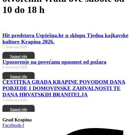
10 do 18 h
Hit predstava Uspješna.hr u sklopu Tjedna kajkavske
kulture Krapina 2026.
7. kolovoza 2026.
Saznaj više
Upozorenje na povećanu opasnost od požara
6. kolovoza 2026.
Saznaj više
ČESTITKA GRADA KRAPINE POVODOM DANA
POBJEDE I DOMOVINSKE ZAHVALNOSTI TE
DANA HRVATSKIH BRANITELJA
5. kolovoza 2026.
Saznaj više
Grad Krapina
Facebook-f