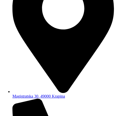
Magistratska 30, 49000 Krapina