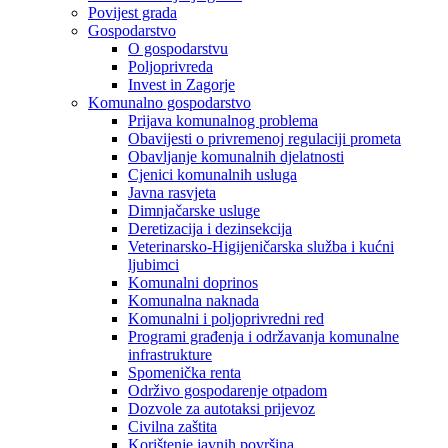
Povijest grada
Gospodarstvo
O gospodarstvu
Poljoprivreda
Invest in Zagorje
Komunalno gospodarstvo
Prijava komunalnog problema
Obavijesti o privremenoj regulaciji prometa
Obavljanje komunalnih djelatnosti
Cjenici komunalnih usluga
Javna rasvjeta
Dimnjačarske usluge
Deretizacija i dezinsekcija
Veterinarsko-Higijeničarska služba i kućni
ljubimci
Komunalni doprinos
Komunalna naknada
Komunalni i poljoprivredni red
Programi građenja i održavanja komunalne
infrastrukture
Spomenička renta
Održivo gospodarenje otpadom
Dozvole za autotaksi prijevoz
Civilna zaštita
Korištenje javnih površina