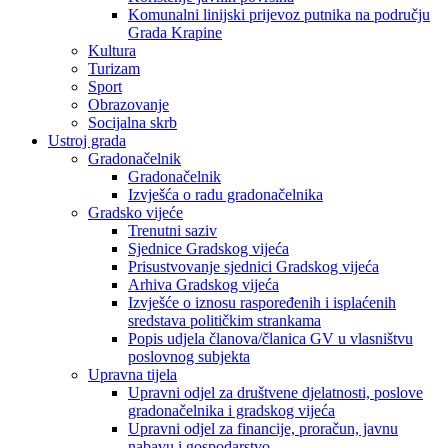
Komunalni linijski prijevoz putnika na području
Grada Krapine
Kultura
Turizam
Sport
Obrazovanje
Socijalna skrb
Ustroj grada
Gradonačelnik
Gradonačelnik
Izvješća o radu gradonačelnika
Gradsko vijeće
Trenutni saziv
Sjednice Gradskog vijeća
Prisustvovanje sjednici Gradskog vijeća
Arhiva Gradskog vijeća
Izvješće o iznosu raspoređenih i isplaćenih
sredstava političkim strankama
Popis udjela članova/članica GV u vlasništvu
poslovnog subjekta
Upravna tijela
Upravni odjel za društvene djelatnosti, poslove
gradonačelnika i gradskog vijeća
Upravni odjel za financije, proračun, javnu
nabavu i gospodarstvo