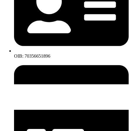
OIB: 70356651896