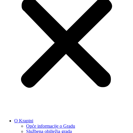
O Krapini
Opće informacije o Gradu
Službena obilježja grada