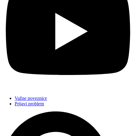
Važne poveznice
Prijavi problem