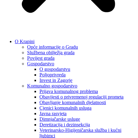
O Krapini
Opće informacije o Gradu
Službena obilježja grada
Povijest grada
Gospodarstvo
O gospodarstvu
Poljoprivreda
Invest in Zagorje
Komunalno gospodarstvo
Prijava komunalnog problema
Obavijesti o privremenoj regulaciji prometa
Obavljanje komunalnih djelatnosti
Cjenici komunalnih usluga
Javna rasvjeta
Dimnjačarske usluge
Deretizacija i dezinsekcija
Veterinarsko-Higijeničarska služba i kućni
ljubimci