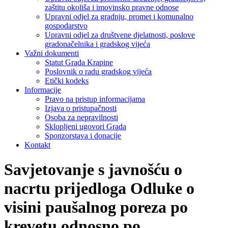
zaštitu okoliša i imovinsko pravne odnose
Upravni odjel za gradnju, promet i komunalno
gospodarstvo
Upravni odjel za društvene djelatnosti, poslove
gradonačelnika i gradskog vijeća
Važni dokumenti
Statut Grada Krapine
Poslovnik o radu gradskog vijeća
Etički kodeks
Informacije
Pravo na pristup informacijama
Izjava o pristupačnosti
Osoba za nepravilnosti
Sklopljeni ugovori Grada
Sponzorstava i donacije
Kontakt
Savjetovanje s javnošću o
nacrtu prijedloga Odluke o
visini paušalnog poreza po
krevetu odnosno po