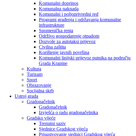
Komunalni doprinos
Komunalna naknada
Komunalni i poljoprivredni red
Programi građenja i održavanja komunalne
infrastrukture
Spomenička renta
Održivo gospodarenje otpadom
Dozvole za autotaksi prijevoz
Civilna zaštita
Korištenje javnih površina
Komunalni linijski prijevoz putnika na području
Grada Krapine
Kultura
Turizam
Sport
Obrazovanje
Socijalna skrb
Ustroj grada
Gradonačelnik
Gradonačelnik
Izvješća o radu gradonačelnika
Gradsko vijeće
Trenutni saziv
Sjednice Gradskog vijeća
Prisustvovanje sjednici Gradskog vijeća