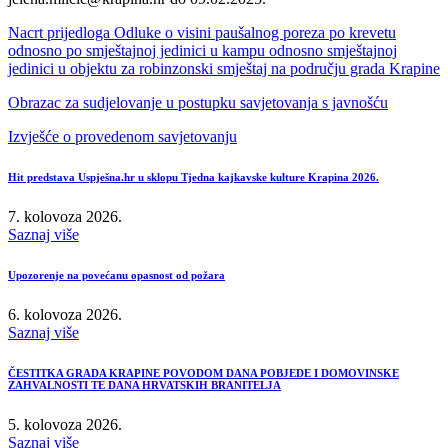
Nacrt prijedloga Odluke o visini paušalnog poreza po krevetu
odnosno po smještajnoj jedinici u kampu odnosno smještajnoj
jedinici u objektu za robinzonski smještaj na području grada Krapine
Obrazac za sudjelovanje u postupku savjetovanja s javnošću
Izvješće o provedenom savjetovanju
Hit predstava Uspješna.hr u sklopu Tjedna kajkavske kulture Krapina 2026.
7. kolovoza 2026.
Saznaj više
Upozorenje na povećanu opasnost od požara
6. kolovoza 2026.
Saznaj više
ČESTITKA GRADA KRAPINE POVODOM DANA POBJEDE I DOMOVINSKE
ZAHVALNOSTI TE DANA HRVATSKIH BRANITELJA
5. kolovoza 2026.
Saznaj više