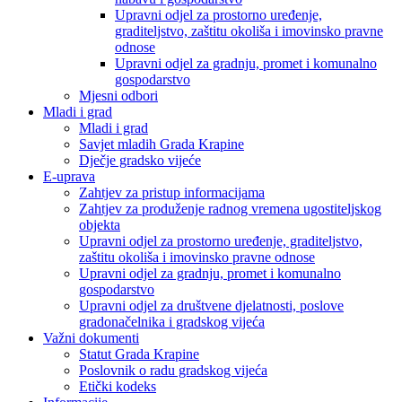
Upravni odjel za prostorno uređenje,
graditeljstvo, zaštitu okoliša i imovinsko pravne
odnose
Upravni odjel za gradnju, promet i komunalno
gospodarstvo
Mjesni odbori
Mladi i grad
Mladi i grad
Savjet mladih Grada Krapine
Dječje gradsko vijeće
E-uprava
Zahtjev za pristup informacijama
Zahtjev za produženje radnog vremena ugostiteljskog
objekta
Upravni odjel za prostorno uređenje, graditeljstvo,
zaštitu okoliša i imovinsko pravne odnose
Upravni odjel za gradnju, promet i komunalno
gospodarstvo
Upravni odjel za društvene djelatnosti, poslove
gradonačelnika i gradskog vijeća
Važni dokumenti
Statut Grada Krapine
Poslovnik o radu gradskog vijeća
Etički kodeks