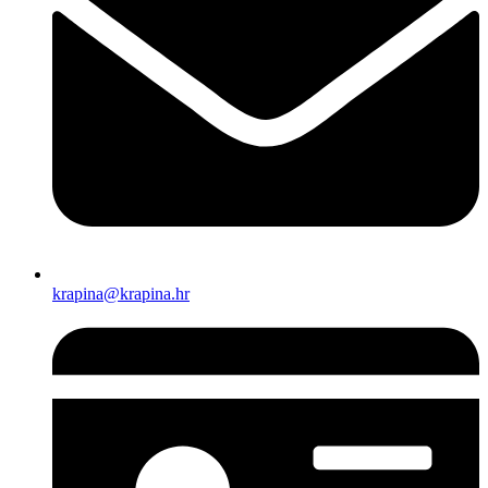
krapina@krapina.hr