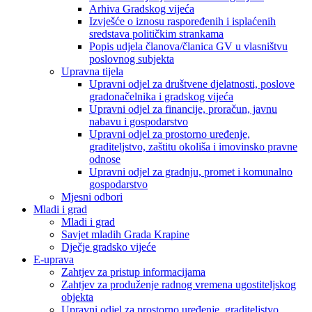
Arhiva Gradskog vijeća
Izvješće o iznosu raspoređenih i isplaćenih
sredstava političkim strankama
Popis udjela članova/članica GV u vlasništvu
poslovnog subjekta
Upravna tijela
Upravni odjel za društvene djelatnosti, poslove
gradonačelnika i gradskog vijeća
Upravni odjel za financije, proračun, javnu
nabavu i gospodarstvo
Upravni odjel za prostorno uređenje,
graditeljstvo, zaštitu okoliša i imovinsko pravne
odnose
Upravni odjel za gradnju, promet i komunalno
gospodarstvo
Mjesni odbori
Mladi i grad
Mladi i grad
Savjet mladih Grada Krapine
Dječje gradsko vijeće
E-uprava
Zahtjev za pristup informacijama
Zahtjev za produženje radnog vremena ugostiteljskog
objekta
Upravni odjel za prostorno uređenje, graditeljstvo,