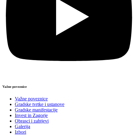
Važne poveznice
Važne poveznice
Gradske tvrtke i ustanove
Gradske manifestacije
Invest in Zagorje
Obrasci i zahtjevi
Galerija
Izbori