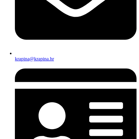
krapina@krapina.hr