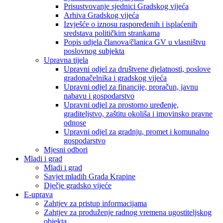
Prisustvovanje sjednici Gradskog vijeća
Arhiva Gradskog vijeća
Izvješće o iznosu raspoređenih i isplaćenih
sredstava političkim strankama
Popis udjela članova/članica GV u vlasništvu
poslovnog subjekta
Upravna tijela
Upravni odjel za društvene djelatnosti, poslove
gradonačelnika i gradskog vijeća
Upravni odjel za financije, proračun, javnu
nabavu i gospodarstvo
Upravni odjel za prostorno uređenje,
graditeljstvo, zaštitu okoliša i imovinsko pravne
odnose
Upravni odjel za gradnju, promet i komunalno
gospodarstvo
Mjesni odbori
Mladi i grad
Mladi i grad
Savjet mladih Grada Krapine
Dječje gradsko vijeće
E-uprava
Zahtjev za pristup informacijama
Zahtjev za produženje radnog vremena ugostiteljskog
objekta