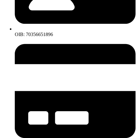
OIB: 70356651896