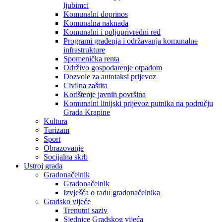
ljubimci
Komunalni doprinos
Komunalna naknada
Komunalni i poljoprivredni red
Programi građenja i održavanja komunalne
infrastrukture
Spomenička renta
Održivo gospodarenje otpadom
Dozvole za autotaksi prijevoz
Civilna zaštita
Korištenje javnih površina
Komunalni linijski prijevoz putnika na području
Grada Krapine
Kultura
Turizam
Sport
Obrazovanje
Socijalna skrb
Ustroj grada
Gradonačelnik
Gradonačelnik
Izvješća o radu gradonačelnika
Gradsko vijeće
Trenutni saziv
Sjednice Gradskog vijeća