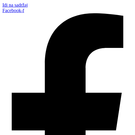
Idi na sadržaj
Facebook-f