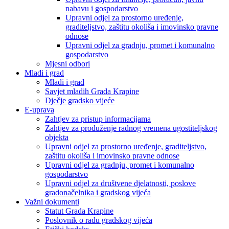
nabavu i gospodarstvo
Upravni odjel za prostorno uređenje,
graditeljstvo, zaštitu okoliša i imovinsko pravne
odnose
Upravni odjel za gradnju, promet i komunalno
gospodarstvo
Mjesni odbori
Mladi i grad
Mladi i grad
Savjet mladih Grada Krapine
Dječje gradsko vijeće
E-uprava
Zahtjev za pristup informacijama
Zahtjev za produženje radnog vremena ugostiteljskog
objekta
Upravni odjel za prostorno uređenje, graditeljstvo,
zaštitu okoliša i imovinsko pravne odnose
Upravni odjel za gradnju, promet i komunalno
gospodarstvo
Upravni odjel za društvene djelatnosti, poslove
gradonačelnika i gradskog vijeća
Važni dokumenti
Statut Grada Krapine
Poslovnik o radu gradskog vijeća