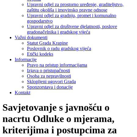
Upravni odjel za prostorno uređenje, graditeljstvo,
zaštitu okoliša i imovinsko pravne odnose
Upravni odjel za gradnju, promet i komunalno
gospodarstvo
Upravni odjel za društvene djelatnosti, poslove
gradonačelnika i gradskog vijeća
Važni dokumenti
Statut Grada Krapine
Poslovnik o radu gradskog vijeća
Etički kodeks
Informacije
Pravo na pristup informacijama
Izjava o pristupačnosti
Osoba za nepravilnosti
Sklopljeni ugovori Grada
Sponzorstava i donacije
Kontakt
Savjetovanje s javnošću o
nacrtu Odluke o mjerama,
kriterijima i postupcima za