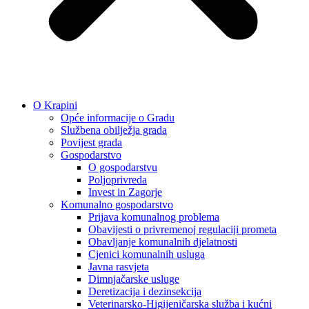
O Krapini
Opće informacije o Gradu
Službena obilježja grada
Povijest grada
Gospodarstvo
O gospodarstvu
Poljoprivreda
Invest in Zagorje
Komunalno gospodarstvo
Prijava komunalnog problema
Obavijesti o privremenoj regulaciji prometa
Obavljanje komunalnih djelatnosti
Cjenici komunalnih usluga
Javna rasvjeta
Dimnjačarske usluge
Deretizacija i dezinsekcija
Veterinarsko-Higijeničarska služba i kućni