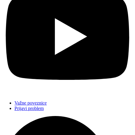
Važne poveznice
Prijavi problem