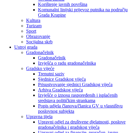
Korištenje javnih površina
Komunalni linijski prijevoz putnika na području
Grada Krapine
Kultura
Turizam
Sport
Obrazovanje
Socijalna skrb
Ustroj grada
Gradonačelnik
Gradonačelnik
Izvješća o radu gradonačelnika
Gradsko vijeće
Trenutni saziv
Sjednice Gradskog vijeća
Prisustvovanje sjednici Gradskog vijeća
Arhiva Gradskog vijeća
Izvješće o iznosu raspoređenih i isplaćenih
sredstava političkim strankama
Popis udjela članova/članica GV u vlasništvu
poslovnog subjekta
Upravna tijela
Upravni odjel za društvene djelatnosti, poslove
gradonačelnika i gradskog vijeća
Upravni odjel za financije, proračun, javnu