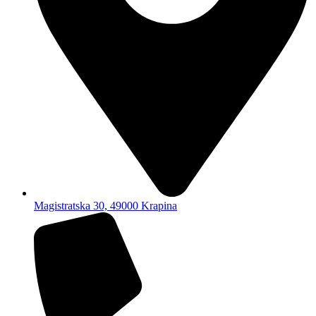
Magistratska 30, 49000 Krapina