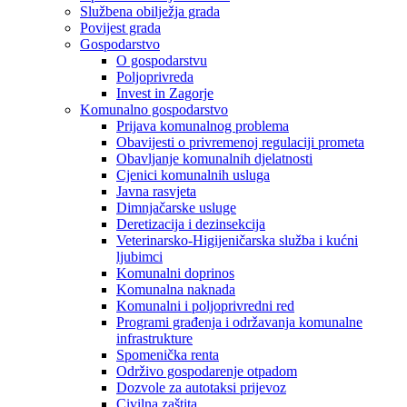
Službena obilježja grada
Povijest grada
Gospodarstvo
O gospodarstvu
Poljoprivreda
Invest in Zagorje
Komunalno gospodarstvo
Prijava komunalnog problema
Obavijesti o privremenoj regulaciji prometa
Obavljanje komunalnih djelatnosti
Cjenici komunalnih usluga
Javna rasvjeta
Dimnjačarske usluge
Deretizacija i dezinsekcija
Veterinarsko-Higijeničarska služba i kućni
ljubimci
Komunalni doprinos
Komunalna naknada
Komunalni i poljoprivredni red
Programi građenja i održavanja komunalne
infrastrukture
Spomenička renta
Održivo gospodarenje otpadom
Dozvole za autotaksi prijevoz
Civilna zaštita