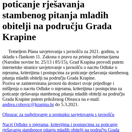
poticanje rješavanja
stambenog pitanja mladih
obitelji na području Grada
Krapine
Temeljem Plana savjetovanja s javnošću za 2021. godinu, u
skladu s člankom 11. Zakona o pravu na pristup informacijama
(Narodne novine br. 25/13 i 85/15), Grad Krapina provodi putem
internetske stranice savjetovanje s javnošću o nacrtu Odluke o
mjerama, kriterijima i postupcima za poticanje rješavanja stambenog
pitanja mladih obitelji na području Grada Krapine.
Poziva se zainteresirana javnost da dostavi svoje prijedloge i
mišljenja o nacrtu Odluke o mjerama, kriterijima i postupcima za
poticanje rješavanja stambenog pitanja mladih obitelji na području
Grada Krapine putem priloženog Obrasca na e-mail:
andrea.cobovic@krapina.hr
do 5.3.2021.
Obrazac za sudjelovanje u postupku savjetovanja s javnošću
Nacrt Odluke o mjerama, kriterijima i postupcima za poticanje
rješavanja stambenog pitanja mladih obitelji na području Grada