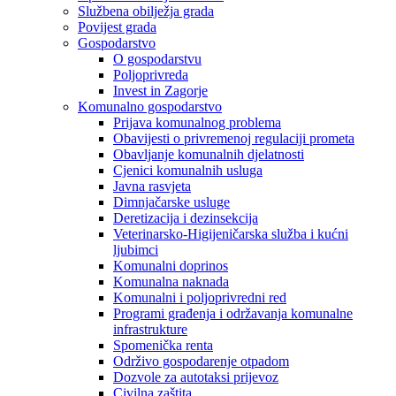
Službena obilježja grada
Povijest grada
Gospodarstvo
O gospodarstvu
Poljoprivreda
Invest in Zagorje
Komunalno gospodarstvo
Prijava komunalnog problema
Obavijesti o privremenoj regulaciji prometa
Obavljanje komunalnih djelatnosti
Cjenici komunalnih usluga
Javna rasvjeta
Dimnjačarske usluge
Deretizacija i dezinsekcija
Veterinarsko-Higijeničarska služba i kućni
ljubimci
Komunalni doprinos
Komunalna naknada
Komunalni i poljoprivredni red
Programi građenja i održavanja komunalne
infrastrukture
Spomenička renta
Održivo gospodarenje otpadom
Dozvole za autotaksi prijevoz
Civilna zaštita