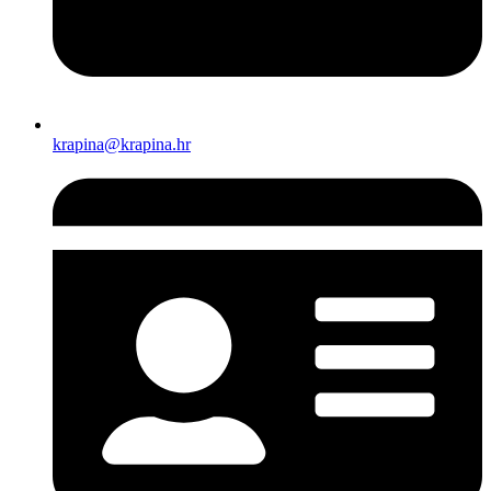
krapina@krapina.hr