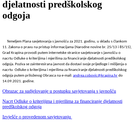
djelatnosti predškolskog
odgoja
Temeljem Plana savjetovanja s javnošću za 2021. godinu, u skladu s člankom
11. Zakona o pravu na pristup informacijama (Narodne novine br. 25/13 i 85/15),
Grad Krapina provodi putem internetske stranice savjetovanje s javnošću o
nacrtu Odluke o kriterijima i mjerilima za financiranje djelatnosti predškolskog
odgoja. Poziva se zainteresirana javnost da dostavi svoje prijedloge i mišljenja o
nacrtu Odluke o kriterijima i mjerilima za financiranje djelatnosti predškolskog
odgoja putem priloženog Obrasca na e-mail:
andrea.cobovic@krapina.hr
do
14.09.2021. godine.
Obrazac za sudjelovanje u postupku savjetovanja s javnošću
Nacrt Odluke o kriterijima i mjerilima za financiranje djelatnosti
predškolskog odgoja
Izvješće o provedenom savjetovanju