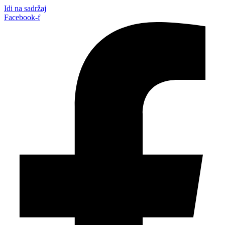
Idi na sadržaj
Facebook-f