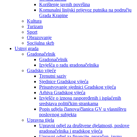
Korištenje javnih površina
Komunalni linijski prijevoz putnika na području
Grada Krapine
Kultura
Turizam
Sport
Obrazovanje
Socijalna skrb
Ustroj grada
Gradonačelnik
Gradonačelnik
Izvješća o radu gradonačelnika
Gradsko vijeće
Trenutni saziv
Sjednice Gradskog vijeća
Prisustvovanje sjednici Gradskog vijeća
Arhiva Gradskog vijeća
Izvješće o iznosu raspoređenih i isplaćenih
sredstava političkim strankama
Popis udjela članova/članica GV u vlasništvu
poslovnog subjekta
Upravna tijela
Upravni odjel za društvene djelatnosti, poslove
gradonačelnika i gradskog vijeća
Upravni odjel za financije, proračun, javnu