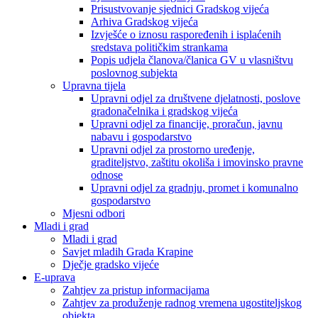
Prisustvovanje sjednici Gradskog vijeća
Arhiva Gradskog vijeća
Izvješće o iznosu raspoređenih i isplaćenih
sredstava političkim strankama
Popis udjela članova/članica GV u vlasništvu
poslovnog subjekta
Upravna tijela
Upravni odjel za društvene djelatnosti, poslove
gradonačelnika i gradskog vijeća
Upravni odjel za financije, proračun, javnu
nabavu i gospodarstvo
Upravni odjel za prostorno uređenje,
graditeljstvo, zaštitu okoliša i imovinsko pravne
odnose
Upravni odjel za gradnju, promet i komunalno
gospodarstvo
Mjesni odbori
Mladi i grad
Mladi i grad
Savjet mladih Grada Krapine
Dječje gradsko vijeće
E-uprava
Zahtjev za pristup informacijama
Zahtjev za produženje radnog vremena ugostiteljskog
objekta