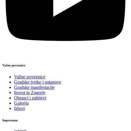
Važne poveznice
Važne poveznice
Gradske tvrtke i ustanove
Gradske manifestacije
Invest in Zagorje
Obrasci i zahtjevi
Galerija
Izbori
Impressum