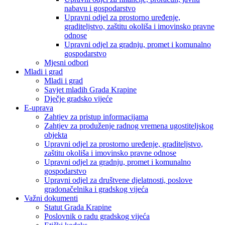
nabavu i gospodarstvo
Upravni odjel za prostorno uređenje,
graditeljstvo, zaštitu okoliša i imovinsko pravne
odnose
Upravni odjel za gradnju, promet i komunalno
gospodarstvo
Mjesni odbori
Mladi i grad
Mladi i grad
Savjet mladih Grada Krapine
Dječje gradsko vijeće
E-uprava
Zahtjev za pristup informacijama
Zahtjev za produženje radnog vremena ugostiteljskog
objekta
Upravni odjel za prostorno uređenje, graditeljstvo,
zaštitu okoliša i imovinsko pravne odnose
Upravni odjel za gradnju, promet i komunalno
gospodarstvo
Upravni odjel za društvene djelatnosti, poslove
gradonačelnika i gradskog vijeća
Važni dokumenti
Statut Grada Krapine
Poslovnik o radu gradskog vijeća