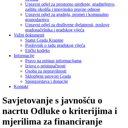
Upravni odjel za prostorno uređenje, graditeljstvo,
zaštitu okoliša i imovinsko pravne odnose
Upravni odjel za gradnju, promet i komunalno
gospodarstvo
Upravni odjel za društvene djelatnosti, poslove
gradonačelnika i gradskog vijeća
Važni dokumenti
Statut Grada Krapine
Poslovnik o radu gradskog vijeća
Etički kodeks
Informacije
Pravo na pristup informacijama
Izjava o pristupačnosti
Osoba za nepravilnosti
Sklopljeni ugovori Grada
Sponzorstava i donacije
Kontakt
Savjetovanje s javnošću o
nacrtu Odluke o kriterijima i
mjerilima za financiranje