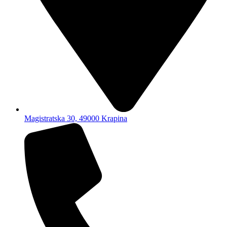
Magistratska 30, 49000 Krapina