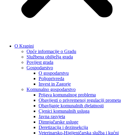
O Krapini
Opće informacije o Gradu
Službena obilježja grada
Povijest grada
Gospodarstvo
O gospodarstvu
Poljoprivreda
Invest in Zagorje
Komunalno gospodarstvo
Prijava komunalnog problema
Obavijesti o privremenoj regulaciji prometa
Obavljanje komunalnih djelatnosti
Cjenici komunalnih usluga
Javna rasvjeta
Dimnjačarske usluge
Deretizacija i dezinsekcija
Veterinarsko-Higijeničarska služba i kućni