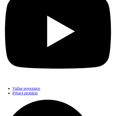
Važne poveznice
Prijavi problem