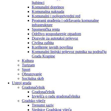
ljubimci
Komunalni doprinos
Komunalna naknada
Komunalni i poljoprivredni red
Programi građenja i održavanja komunalne
infrastrukture
Spomenička renta
Održivo gospodarenje otpadom
Dozvole za autotaksi prijevoz
Civilna zaštita
Korištenje javnih površina
Komunalni linijski prijevoz putnika na području
Grada Krapine
Kultura
Turizam
Sport
Obrazovanje
Socijalna skrb
Ustroj grada
Gradonačelnik
Gradonačelnik
Izvješća o radu gradonačelnika
Gradsko vijeće
Trenutni saziv
Sjednice Gradskog vijeća