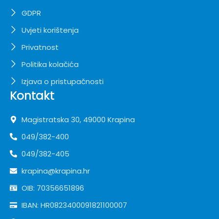
GDPR
Uvjeti korištenja
Privatnost
Politika kolačića
Izjava o pristupačnosti
Kontakt
Magistratska 30, 49000 Krapina
049/382-400
049/382-405
krapina@krapina.hr
OIB: 70356651896
IBAN: HR0823400091821100007