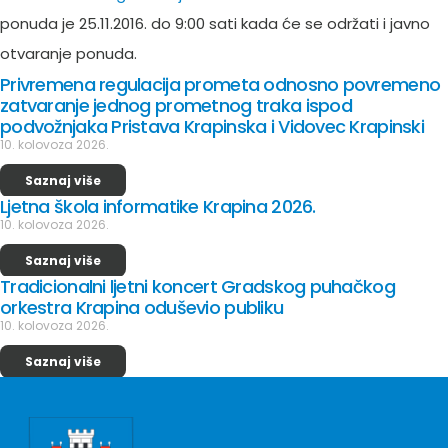
ponuda je 25.11.2016. do 9:00 sati kada će se održati i javno
otvaranje ponuda.
Privremena regulacija prometa odnosno povremeno
zatvaranje jednog prometnog traka ispod
podvožnjaka Pristava Krapinska i Vidovec Krapinski
10. kolovoza 2026.
Saznaj više
Ljetna škola informatike Krapina 2026.
10. kolovoza 2026.
Saznaj više
Tradicionalni ljetni koncert Gradskog puhačkog
orkestra Krapina oduševio publiku
10. kolovoza 2026.
Saznaj više