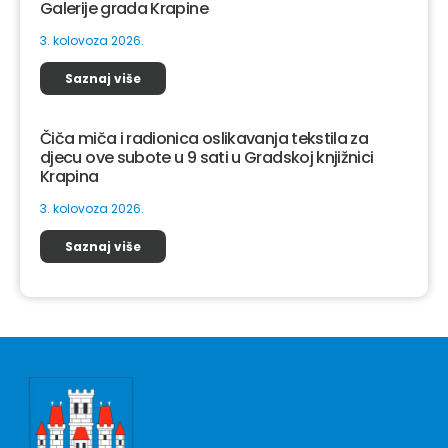
Galerije grada Krapine
3. kolovoza 2026.
Saznaj više
Čiča miča i radionica oslikavanja tekstila za
djecu ove subote u 9 sati u Gradskoj knjižnici
Krapina
3. kolovoza 2026.
Saznaj više