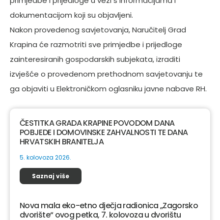
primjedbe i prijedloge u vezi s informacijama i
dokumentacijom koji su objavljeni.
Nakon provedenog savjetovanja, Naručitelj Grad
Krapina će razmotriti sve primjedbe i prijedloge
zainteresiranih gospodarskih subjekata, izraditi
izvješće o provedenom prethodnom savjetovanju te
ga objaviti u Elektroničkom oglasniku javne nabave RH.
ČESTITKA GRADA KRAPINE POVODOM DANA
POBJEDE I DOMOVINSKE ZAHVALNOSTI TE DANA
HRVATSKIH BRANITELJA
5. kolovoza 2026.
Saznaj više
Nova mala eko-etno dječja radionica „Zagorsko
dvorište“ ovog petka, 7. kolovoza u dvorištu