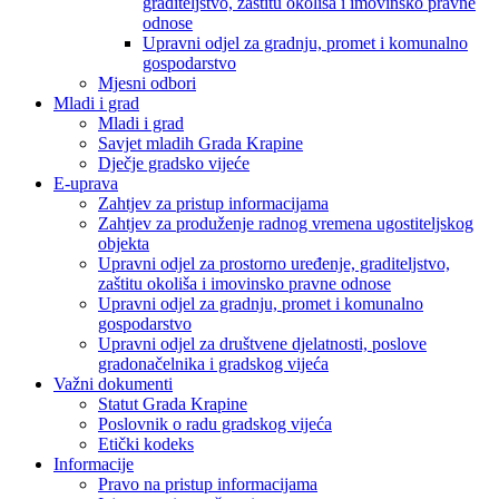
graditeljstvo, zaštitu okoliša i imovinsko pravne
odnose
Upravni odjel za gradnju, promet i komunalno
gospodarstvo
Mjesni odbori
Mladi i grad
Mladi i grad
Savjet mladih Grada Krapine
Dječje gradsko vijeće
E-uprava
Zahtjev za pristup informacijama
Zahtjev za produženje radnog vremena ugostiteljskog
objekta
Upravni odjel za prostorno uređenje, graditeljstvo,
zaštitu okoliša i imovinsko pravne odnose
Upravni odjel za gradnju, promet i komunalno
gospodarstvo
Upravni odjel za društvene djelatnosti, poslove
gradonačelnika i gradskog vijeća
Važni dokumenti
Statut Grada Krapine
Poslovnik o radu gradskog vijeća
Etički kodeks
Informacije
Pravo na pristup informacijama