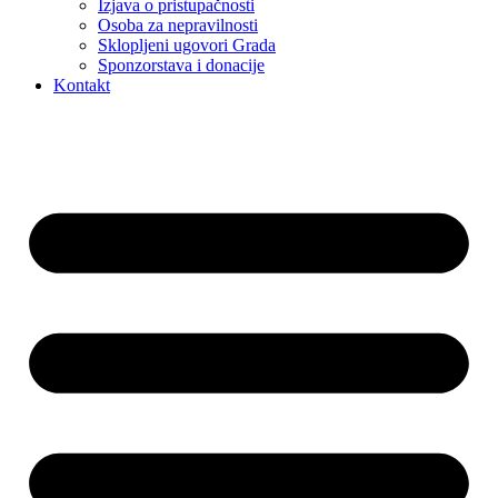
Izjava o pristupačnosti
Osoba za nepravilnosti
Sklopljeni ugovori Grada
Sponzorstava i donacije
Kontakt