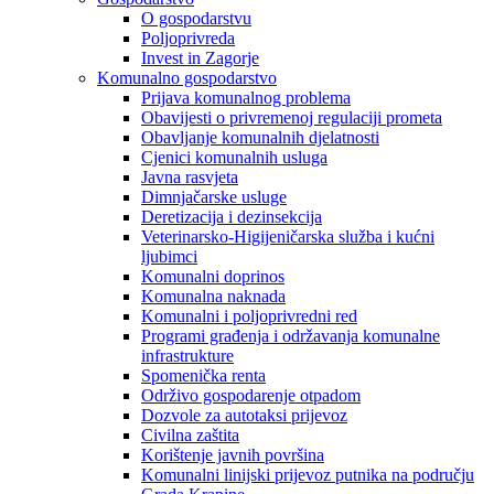
O gospodarstvu
Poljoprivreda
Invest in Zagorje
Komunalno gospodarstvo
Prijava komunalnog problema
Obavijesti o privremenoj regulaciji prometa
Obavljanje komunalnih djelatnosti
Cjenici komunalnih usluga
Javna rasvjeta
Dimnjačarske usluge
Deretizacija i dezinsekcija
Veterinarsko-Higijeničarska služba i kućni
ljubimci
Komunalni doprinos
Komunalna naknada
Komunalni i poljoprivredni red
Programi građenja i održavanja komunalne
infrastrukture
Spomenička renta
Održivo gospodarenje otpadom
Dozvole za autotaksi prijevoz
Civilna zaštita
Korištenje javnih površina
Komunalni linijski prijevoz putnika na području