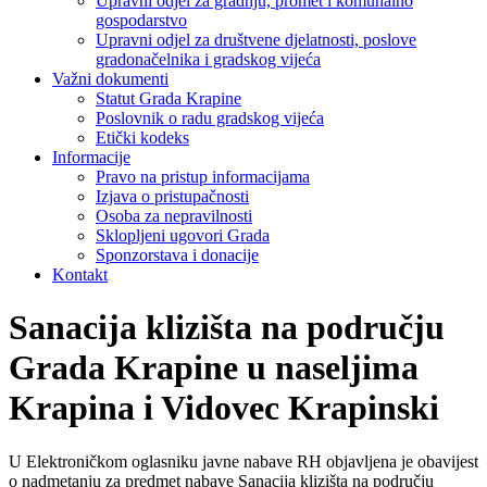
Upravni odjel za gradnju, promet i komunalno
gospodarstvo
Upravni odjel za društvene djelatnosti, poslove
gradonačelnika i gradskog vijeća
Važni dokumenti
Statut Grada Krapine
Poslovnik o radu gradskog vijeća
Etički kodeks
Informacije
Pravo na pristup informacijama
Izjava o pristupačnosti
Osoba za nepravilnosti
Sklopljeni ugovori Grada
Sponzorstava i donacije
Kontakt
Sanacija klizišta na području
Grada Krapine u naseljima
Krapina i Vidovec Krapinski
U Elektroničkom oglasniku javne nabave RH objavljena je obavijest
o nadmetanju za predmet nabave Sanacija klizišta na području