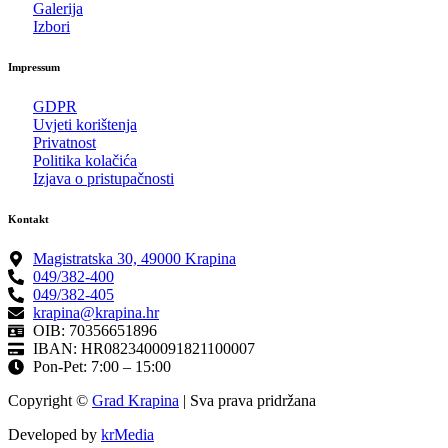
Galerija
Izbori
Impressum
GDPR
Uvjeti korištenja
Privatnost
Politika kolačića
Izjava o pristupačnosti
Kontakt
Magistratska 30, 49000 Krapina
049/382-400
049/382-405
krapina@krapina.hr
OIB: 70356651896
IBAN: HR0823400091821100007
Pon-Pet: 7:00 – 15:00
Copyright ©
Grad Krapina
| Sva prava pridržana
Developed by
krMedia