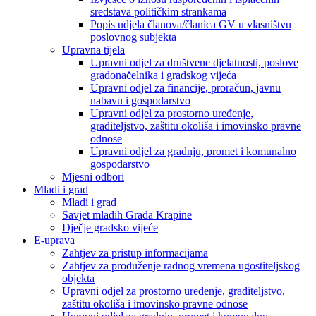
sredstava političkim strankama
Popis udjela članova/članica GV u vlasništvu
poslovnog subjekta
Upravna tijela
Upravni odjel za društvene djelatnosti, poslove
gradonačelnika i gradskog vijeća
Upravni odjel za financije, proračun, javnu
nabavu i gospodarstvo
Upravni odjel za prostorno uređenje,
graditeljstvo, zaštitu okoliša i imovinsko pravne
odnose
Upravni odjel za gradnju, promet i komunalno
gospodarstvo
Mjesni odbori
Mladi i grad
Mladi i grad
Savjet mladih Grada Krapine
Dječje gradsko vijeće
E-uprava
Zahtjev za pristup informacijama
Zahtjev za produženje radnog vremena ugostiteljskog
objekta
Upravni odjel za prostorno uređenje, graditeljstvo,
zaštitu okoliša i imovinsko pravne odnose