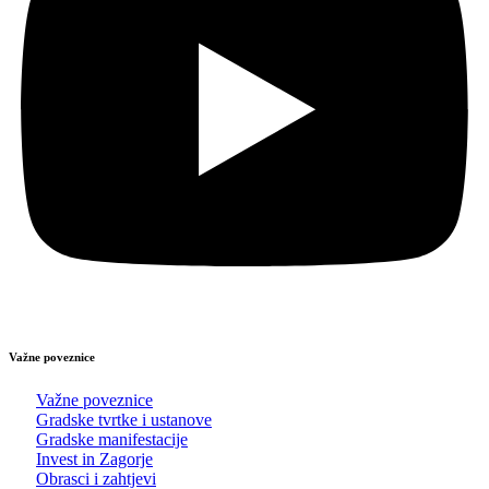
Važne poveznice
Važne poveznice
Gradske tvrtke i ustanove
Gradske manifestacije
Invest in Zagorje
Obrasci i zahtjevi