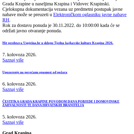
Grada Krapine u naseljima Krapina i Vidovec Krapinski.
Cjelokupna dokumentacija vezana uz predmetni postupak javne
nabave može se preuzeti u
Elektroničkom oglasniku javne nabave
RH
.
Rok za dostavu ponuda je 30.11.2022. do 10:00:00 kada će se
održati javno otvaranje ponuda.
Hit predstava Uspješna.hr u sklopu Tjedna kajkavske kulture Krapina 2026.
7. kolovoza 2026.
Saznaj više
Upozorenje na povećanu opasnost od požara
6. kolovoza 2026.
Saznaj više
ČESTITKA GRADA KRAPINE POVODOM DANA POBJEDE I DOMOVINSKE
ZAHVALNOSTI TE DANA HRVATSKIH BRANITELJA
5. kolovoza 2026.
Saznaj više
Grad Krapina