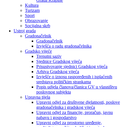
Grada Krapine
Kultura
Turizam
Sport
Obrazovanje
Socijalna skrb
Ustroj grada
Gradonačelnik
Gradonačelnik
Izvješća o radu gradonačelnika
Gradsko vijeće
Trenutni saziv
Sjednice Gradskog vijeća
Prisustvovanje sjednici Gradskog vijeća
Arhiva Gradskog vijeća
Izvješće o iznosu raspoređenih i isplaćenih
sredstava političkim strankama
Popis udjela članova/članica GV u vlasništvu
poslovnog subjekta
Upravna tijela
Upravni odjel za društvene djelatnosti, poslove
gradonačelnika i gradskog vijeća
Upravni odjel za financije, proračun, javnu
nabavu i gospodarstvo
Upravni odjel za prostorno uređenje,