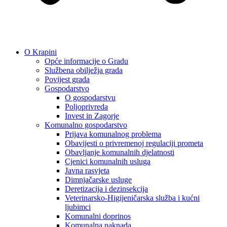
O Krapini
Opće informacije o Gradu
Službena obilježja grada
Povijest grada
Gospodarstvo
O gospodarstvu
Poljoprivreda
Invest in Zagorje
Komunalno gospodarstvo
Prijava komunalnog problema
Obavijesti o privremenoj regulaciji prometa
Obavljanje komunalnih djelatnosti
Cjenici komunalnih usluga
Javna rasvjeta
Dimnjačarske usluge
Deretizacija i dezinsekcija
Veterinarsko-Higijeničarska služba i kućni
ljubimci
Komunalni doprinos
Komunalna naknada