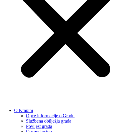
O Krapini
Opće informacije o Gradu
Službena obilježja grada
Povijest grada
Gospodarstvo