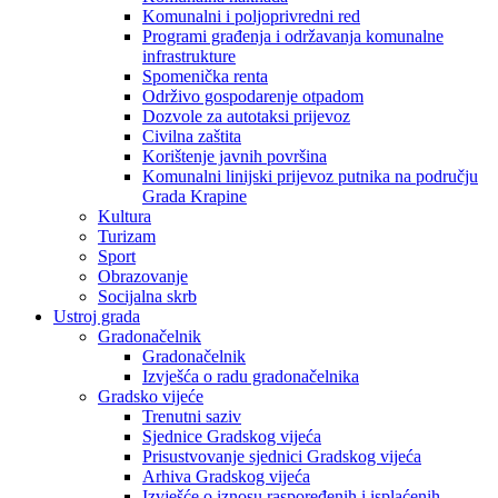
Komunalni i poljoprivredni red
Programi građenja i održavanja komunalne
infrastrukture
Spomenička renta
Održivo gospodarenje otpadom
Dozvole za autotaksi prijevoz
Civilna zaštita
Korištenje javnih površina
Komunalni linijski prijevoz putnika na području
Grada Krapine
Kultura
Turizam
Sport
Obrazovanje
Socijalna skrb
Ustroj grada
Gradonačelnik
Gradonačelnik
Izvješća o radu gradonačelnika
Gradsko vijeće
Trenutni saziv
Sjednice Gradskog vijeća
Prisustvovanje sjednici Gradskog vijeća
Arhiva Gradskog vijeća
Izvješće o iznosu raspoređenih i isplaćenih