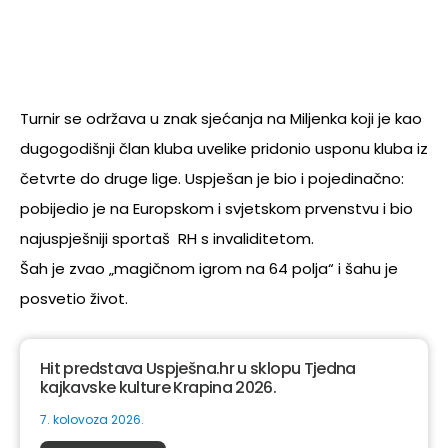
Turnir se održava u znak sjećanja na Miljenka koji je kao
dugogodišnji član kluba uvelike pridonio usponu kluba iz
četvrte do druge lige. Uspješan je bio i pojedinačno:
pobijedio je na Europskom i svjetskom prvenstvu i bio
najuspješniji sportaš RH s invaliditetom.
Šah je zvao „magičnom igrom na 64 polja“ i šahu je
posvetio život.
Hit predstava Uspješna.hr u sklopu Tjedna
kajkavske kulture Krapina 2026.
7. kolovoza 2026.