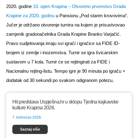
2020. godine
10. open Krapina – Otvoreno prvenstvo Grada
Krapine za 2020. godinu
u Pansionu „Pod starim krovovima“.
Jučer je održano otvorenje turnira na kojem je prisustvovao
zamjenik gradonačelnika Grada Krapine Branko Varjačić.
Pravo sudjelovanja imaju svi igrači i igračice sa FIDE ID-
brojem iz zemlje i inozemstva. Turnir se igra švicarskim
sustavom u 7 kola. Turnir će se rejtingirati za FIDE i
Nacionalnu rejting-listu. Tempo igre je 90 minuta po igraču +
dodatak od 30 sekundi po svakom odigranom potezu.
Hit predstava Uspješna.hr u sklopu Tjedna kajkavske
kulture Krapina 2026.
7. kolovoza 2026.
Saznaj više