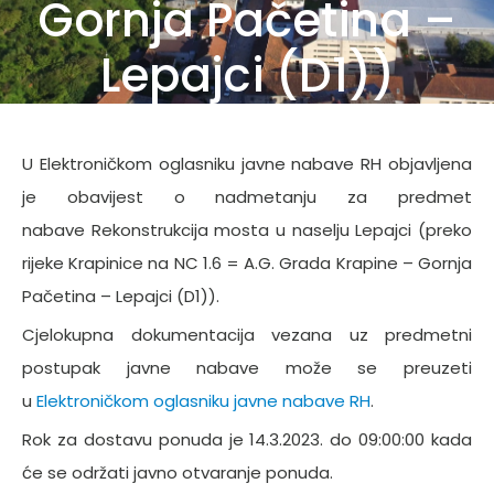
Gornja Pačetina –
Lepajci (D1))
U Elektroničkom oglasniku javne nabave RH objavljena
je obavijest o nadmetanju za predmet
nabave Rekonstrukcija mosta u naselju Lepajci (preko
rijeke Krapinice na NC 1.6 = A.G. Grada Krapine – Gornja
Pačetina – Lepajci (D1)).
Cjelokupna dokumentacija vezana uz predmetni
postupak javne nabave može se preuzeti
u
Elektroničkom oglasniku javne nabave RH
.
Rok za dostavu ponuda je 14.3.2023. do 09:00:00 kada
će se održati javno otvaranje ponuda.