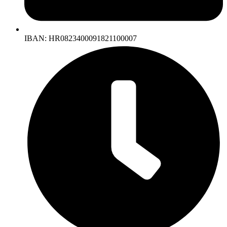
IBAN: HR0823400091821100007