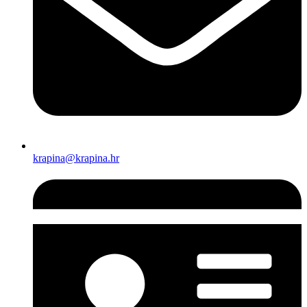
krapina@krapina.hr