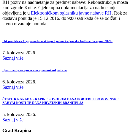
RH poziv na nadmetanje za predmet nabave: Rekonstrukcija mosta
kod zgrade Kotke. Cjelokupna dokumentacija za nadmetanje
objavljena je u
Elektroničkom oglasniku javne nabave RH
. Rok za
dostavu ponuda je 15.12.2016. do 9:00 sati kada će se održati i
javno otvaranje ponuda.
Hit predstava Uspješna.hr u sklopu Tjedna kajkavske kulture Krapina 2026.
7. kolovoza 2026.
Saznaj više
Upozorenje na povećanu opasnost od požara
6. kolovoza 2026.
Saznaj više
ČESTITKA GRADA KRAPINE POVODOM DANA POBJEDE I DOMOVINSKE
ZAHVALNOSTI TE DANA HRVATSKIH BRANITELJA
5. kolovoza 2026.
Saznaj više
Grad Krapina