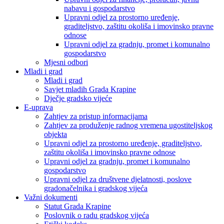
nabavu i gospodarstvo
Upravni odjel za prostorno uređenje,
graditeljstvo, zaštitu okoliša i imovinsko pravne
odnose
Upravni odjel za gradnju, promet i komunalno
gospodarstvo
Mjesni odbori
Mladi i grad
Mladi i grad
Savjet mladih Grada Krapine
Dječje gradsko vijeće
E-uprava
Zahtjev za pristup informacijama
Zahtjev za produženje radnog vremena ugostiteljskog
objekta
Upravni odjel za prostorno uređenje, graditeljstvo,
zaštitu okoliša i imovinsko pravne odnose
Upravni odjel za gradnju, promet i komunalno
gospodarstvo
Upravni odjel za društvene djelatnosti, poslove
gradonačelnika i gradskog vijeća
Važni dokumenti
Statut Grada Krapine
Poslovnik o radu gradskog vijeća