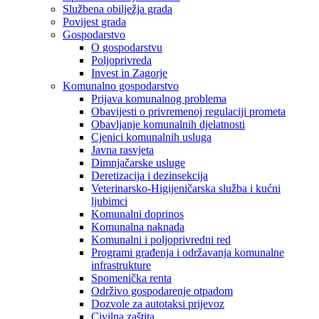
Službena obilježja grada
Povijest grada
Gospodarstvo
O gospodarstvu
Poljoprivreda
Invest in Zagorje
Komunalno gospodarstvo
Prijava komunalnog problema
Obavijesti o privremenoj regulaciji prometa
Obavljanje komunalnih djelatnosti
Cjenici komunalnih usluga
Javna rasvjeta
Dimnjačarske usluge
Deretizacija i dezinsekcija
Veterinarsko-Higijeničarska služba i kućni
ljubimci
Komunalni doprinos
Komunalna naknada
Komunalni i poljoprivredni red
Programi građenja i održavanja komunalne
infrastrukture
Spomenička renta
Održivo gospodarenje otpadom
Dozvole za autotaksi prijevoz
Civilna zaštita