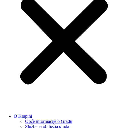
O Krapini
Opće informacije o Gradu
Službena obilježja grada