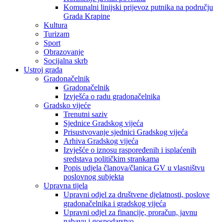
Komunalni linijski prijevoz putnika na području
Grada Krapine
Kultura
Turizam
Sport
Obrazovanje
Socijalna skrb
Ustroj grada
Gradonačelnik
Gradonačelnik
Izvješća o radu gradonačelnika
Gradsko vijeće
Trenutni saziv
Sjednice Gradskog vijeća
Prisustvovanje sjednici Gradskog vijeća
Arhiva Gradskog vijeća
Izvješće o iznosu raspoređenih i isplaćenih
sredstava političkim strankama
Popis udjela članova/članica GV u vlasništvu
poslovnog subjekta
Upravna tijela
Upravni odjel za društvene djelatnosti, poslove
gradonačelnika i gradskog vijeća
Upravni odjel za financije, proračun, javnu
nabavu i gospodarstvo