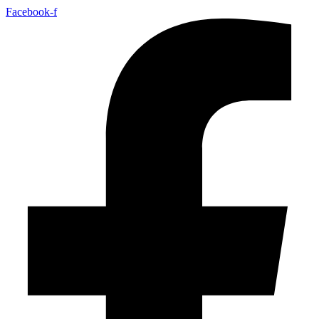
Idi
Facebook-f
na
sadržaj