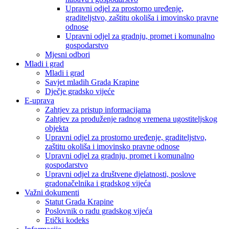
Upravni odjel za prostorno uređenje,
graditeljstvo, zaštitu okoliša i imovinsko pravne
odnose
Upravni odjel za gradnju, promet i komunalno
gospodarstvo
Mjesni odbori
Mladi i grad
Mladi i grad
Savjet mladih Grada Krapine
Dječje gradsko vijeće
E-uprava
Zahtjev za pristup informacijama
Zahtjev za produženje radnog vremena ugostiteljskog
objekta
Upravni odjel za prostorno uređenje, graditeljstvo,
zaštitu okoliša i imovinsko pravne odnose
Upravni odjel za gradnju, promet i komunalno
gospodarstvo
Upravni odjel za društvene djelatnosti, poslove
gradonačelnika i gradskog vijeća
Važni dokumenti
Statut Grada Krapine
Poslovnik o radu gradskog vijeća
Etički kodeks