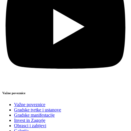
Važne poveznice
Važne poveznice
Gradske tvrtke i ustanove
Gradske manifestacije
Invest in Zagorje
Obrasci i zahtjevi
Galerija