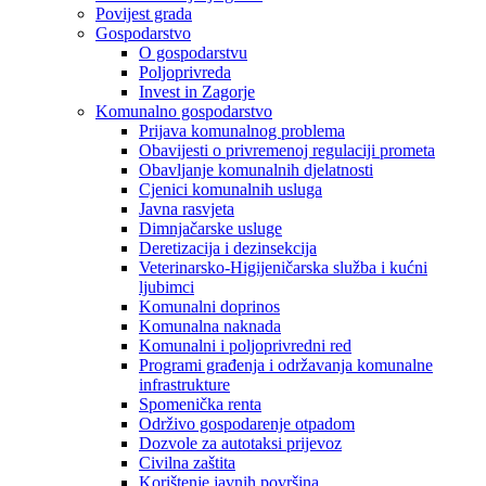
Povijest grada
Gospodarstvo
O gospodarstvu
Poljoprivreda
Invest in Zagorje
Komunalno gospodarstvo
Prijava komunalnog problema
Obavijesti o privremenoj regulaciji prometa
Obavljanje komunalnih djelatnosti
Cjenici komunalnih usluga
Javna rasvjeta
Dimnjačarske usluge
Deretizacija i dezinsekcija
Veterinarsko-Higijeničarska služba i kućni
ljubimci
Komunalni doprinos
Komunalna naknada
Komunalni i poljoprivredni red
Programi građenja i održavanja komunalne
infrastrukture
Spomenička renta
Održivo gospodarenje otpadom
Dozvole za autotaksi prijevoz
Civilna zaštita
Korištenje javnih površina