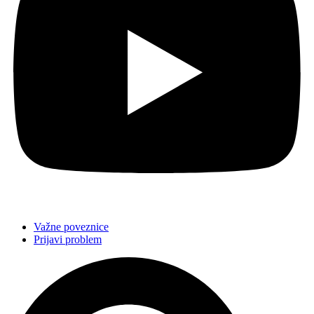
Važne poveznice
Prijavi problem