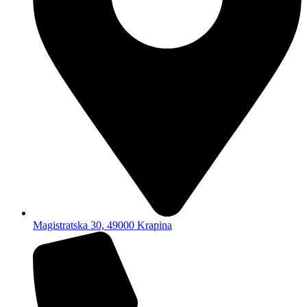
Magistratska 30, 49000 Krapina