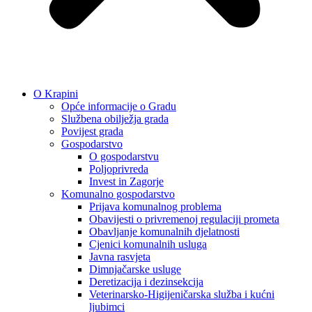
O Krapini
Opće informacije o Gradu
Službena obilježja grada
Povijest grada
Gospodarstvo
O gospodarstvu
Poljoprivreda
Invest in Zagorje
Komunalno gospodarstvo
Prijava komunalnog problema
Obavijesti o privremenoj regulaciji prometa
Obavljanje komunalnih djelatnosti
Cjenici komunalnih usluga
Javna rasvjeta
Dimnjačarske usluge
Deretizacija i dezinsekcija
Veterinarsko-Higijeničarska služba i kućni
ljubimci