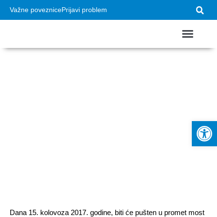
Važne poveznice
Prijavi problem
Puštanje u promet
mosta Sv. Ivana
Op
Dana 15. kolovoza 2017. godine, biti će pušten u promet most