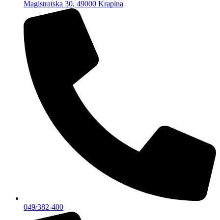
Magistratska 30, 49000 Krapina
049/382-400