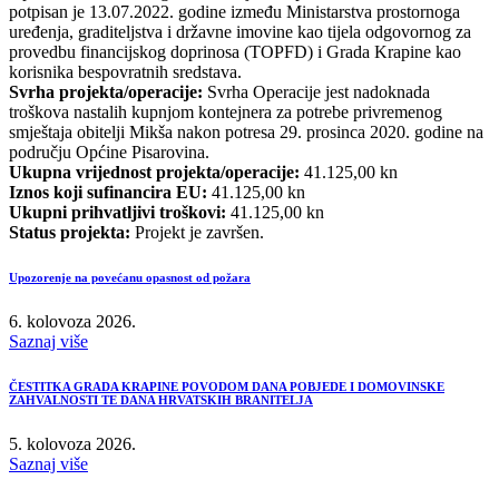
potpisan je 13.07.2022. godine između Ministarstva prostornoga
uređenja, graditeljstva i državne imovine kao tijela odgovornog za
provedbu financijskog doprinosa (TOPFD) i Grada Krapine kao
korisnika bespovratnih sredstava.
Svrha projekta/operacije:
Svrha Operacije jest nadoknada
troškova nastalih kupnjom kontejnera za potrebe privremenog
smještaja obitelji Mikša nakon potresa 29. prosinca 2020. godine na
području Općine Pisarovina.
Ukupna vrijednost projekta/operacije:
41.125,00 kn
Iznos koji sufinancira EU:
41.125,00 kn
Ukupni prihvatljivi troškovi:
41.125,00 kn
Status projekta:
Projekt je završen.
Upozorenje na povećanu opasnost od požara
6. kolovoza 2026.
Saznaj više
ČESTITKA GRADA KRAPINE POVODOM DANA POBJEDE I DOMOVINSKE
ZAHVALNOSTI TE DANA HRVATSKIH BRANITELJA
5. kolovoza 2026.
Saznaj više