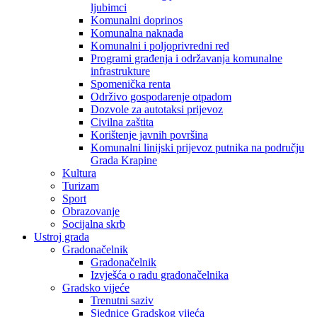
ljubimci
Komunalni doprinos
Komunalna naknada
Komunalni i poljoprivredni red
Programi građenja i održavanja komunalne
infrastrukture
Spomenička renta
Održivo gospodarenje otpadom
Dozvole za autotaksi prijevoz
Civilna zaštita
Korištenje javnih površina
Komunalni linijski prijevoz putnika na području
Grada Krapine
Kultura
Turizam
Sport
Obrazovanje
Socijalna skrb
Ustroj grada
Gradonačelnik
Gradonačelnik
Izvješća o radu gradonačelnika
Gradsko vijeće
Trenutni saziv
Sjednice Gradskog vijeća