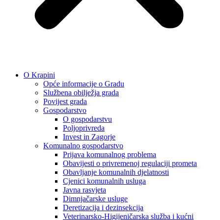
O Krapini
Opće informacije o Gradu
Službena obilježja grada
Povijest grada
Gospodarstvo
O gospodarstvu
Poljoprivreda
Invest in Zagorje
Komunalno gospodarstvo
Prijava komunalnog problema
Obavijesti o privremenoj regulaciji prometa
Obavljanje komunalnih djelatnosti
Cjenici komunalnih usluga
Javna rasvjeta
Dimnjačarske usluge
Deretizacija i dezinsekcija
Veterinarsko-Higijeničarska služba i kućni