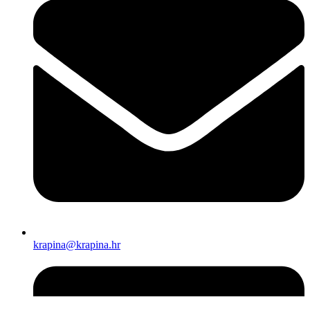
krapina@krapina.hr