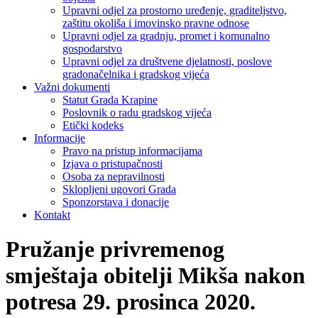
Upravni odjel za prostorno uređenje, graditeljstvo,
zaštitu okoliša i imovinsko pravne odnose
Upravni odjel za gradnju, promet i komunalno
gospodarstvo
Upravni odjel za društvene djelatnosti, poslove
gradonačelnika i gradskog vijeća
Važni dokumenti
Statut Grada Krapine
Poslovnik o radu gradskog vijeća
Etički kodeks
Informacije
Pravo na pristup informacijama
Izjava o pristupačnosti
Osoba za nepravilnosti
Sklopljeni ugovori Grada
Sponzorstava i donacije
Kontakt
Pružanje privremenog
smještaja obitelji Mikša nakon
potresa 29. prosinca 2020.