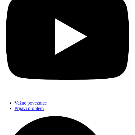
Važne poveznice
Prijavi problem