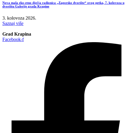
Nova mala eko-etno dječja radionica „Zagorsko dvorište“ ovog petka, 7. kolovoza u
dvorištu Galerije grada Krapine
3. kolovoza 2026.
Saznaj više
Grad Krapina
Facebook-f