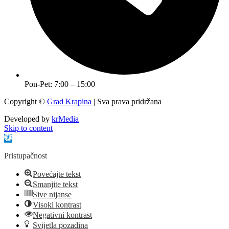
Pon-Pet: 7:00 – 15:00
Copyright ©
Grad Krapina
| Sva prava pridržana
Developed by
krMedia
Skip to content
Open toolbar
Pristupačnost
Povećajte tekst
Smanjite tekst
Sive nijanse
Visoki kontrast
Negativni kontrast
Svijetla pozadina