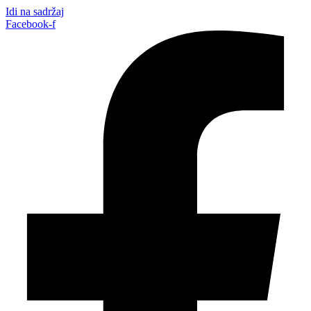
Idi na sadržaj
Facebook-f