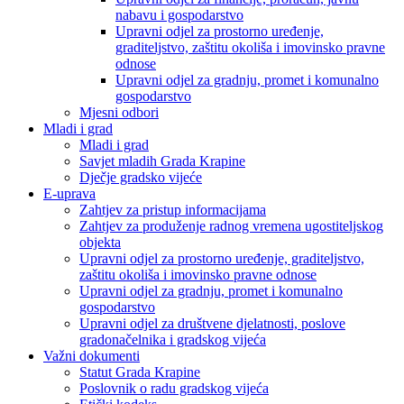
nabavu i gospodarstvo
Upravni odjel za prostorno uređenje,
graditeljstvo, zaštitu okoliša i imovinsko pravne
odnose
Upravni odjel za gradnju, promet i komunalno
gospodarstvo
Mjesni odbori
Mladi i grad
Mladi i grad
Savjet mladih Grada Krapine
Dječje gradsko vijeće
E-uprava
Zahtjev za pristup informacijama
Zahtjev za produženje radnog vremena ugostiteljskog
objekta
Upravni odjel za prostorno uređenje, graditeljstvo,
zaštitu okoliša i imovinsko pravne odnose
Upravni odjel za gradnju, promet i komunalno
gospodarstvo
Upravni odjel za društvene djelatnosti, poslove
gradonačelnika i gradskog vijeća
Važni dokumenti
Statut Grada Krapine
Poslovnik o radu gradskog vijeća