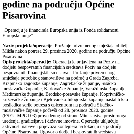
godine na području Općine
Pisarovina
„Operaciju je financirala Europska unija iz Fonda solidarnosti
Europske unije“
Naziv projekta/operacije
: Pružanje privremenog smještaja obitelji
Mikša nakon potresa 29. prosinca 2020. godine na području Općine
Pisarovina
Opis projekta/operacije:
Operacija je prijavljena na Poziv na
dodjelu bespovratnih financijskih sredstava Poziv na dodjelu
bespovratnih financijskih sredstava – Pružanje privremenog
smještaja potrebitog stanovništva na području Grada Zagreba,
Krapinsko-zagorske županije, Zagrebačke županije, Sisačko-
moslavačke županije, Karlovačke županije, Varaždinske županije,
Međimurske županije, Brodsko-posavske županije, Koprivničko-
križevačke županije i Bjelovarsko-bilogorske županije nastalih kao
posljedica serije potresa s epicentrom na području Sisačko-
moslavačke županije počevši od 28. prosinca 2020. godine
(FSEU.MPGI.03) provedenog od strane Ministarstva prostornoga
uređenja, graditeljstva i državne imovine. Operacija uključuje
aktivnosti nabave i prijevoza kontejnera na lokaciju na području
Općine Pisarovina. Ugovor o dodjeli bespovratnih sredstava