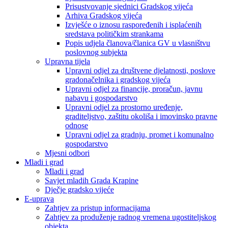
Prisustvovanje sjednici Gradskog vijeća
Arhiva Gradskog vijeća
Izvješće o iznosu raspoređenih i isplaćenih
sredstava političkim strankama
Popis udjela članova/članica GV u vlasništvu
poslovnog subjekta
Upravna tijela
Upravni odjel za društvene djelatnosti, poslove
gradonačelnika i gradskog vijeća
Upravni odjel za financije, proračun, javnu
nabavu i gospodarstvo
Upravni odjel za prostorno uređenje,
graditeljstvo, zaštitu okoliša i imovinsko pravne
odnose
Upravni odjel za gradnju, promet i komunalno
gospodarstvo
Mjesni odbori
Mladi i grad
Mladi i grad
Savjet mladih Grada Krapine
Dječje gradsko vijeće
E-uprava
Zahtjev za pristup informacijama
Zahtjev za produženje radnog vremena ugostiteljskog
objekta