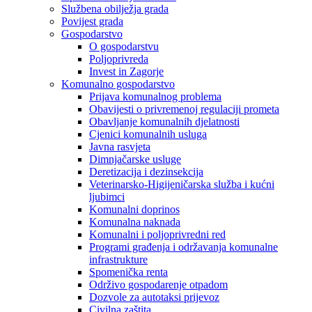
Službena obilježja grada
Povijest grada
Gospodarstvo
O gospodarstvu
Poljoprivreda
Invest in Zagorje
Komunalno gospodarstvo
Prijava komunalnog problema
Obavijesti o privremenoj regulaciji prometa
Obavljanje komunalnih djelatnosti
Cjenici komunalnih usluga
Javna rasvjeta
Dimnjačarske usluge
Deretizacija i dezinsekcija
Veterinarsko-Higijeničarska služba i kućni
ljubimci
Komunalni doprinos
Komunalna naknada
Komunalni i poljoprivredni red
Programi građenja i održavanja komunalne
infrastrukture
Spomenička renta
Održivo gospodarenje otpadom
Dozvole za autotaksi prijevoz
Civilna zaštita