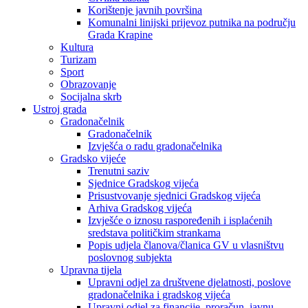
Korištenje javnih površina
Komunalni linijski prijevoz putnika na području
Grada Krapine
Kultura
Turizam
Sport
Obrazovanje
Socijalna skrb
Ustroj grada
Gradonačelnik
Gradonačelnik
Izvješća o radu gradonačelnika
Gradsko vijeće
Trenutni saziv
Sjednice Gradskog vijeća
Prisustvovanje sjednici Gradskog vijeća
Arhiva Gradskog vijeća
Izvješće o iznosu raspoređenih i isplaćenih
sredstava političkim strankama
Popis udjela članova/članica GV u vlasništvu
poslovnog subjekta
Upravna tijela
Upravni odjel za društvene djelatnosti, poslove
gradonačelnika i gradskog vijeća
Upravni odjel za financije, proračun, javnu