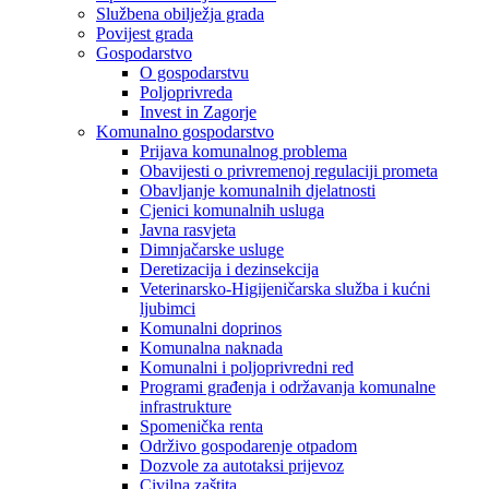
Službena obilježja grada
Povijest grada
Gospodarstvo
O gospodarstvu
Poljoprivreda
Invest in Zagorje
Komunalno gospodarstvo
Prijava komunalnog problema
Obavijesti o privremenoj regulaciji prometa
Obavljanje komunalnih djelatnosti
Cjenici komunalnih usluga
Javna rasvjeta
Dimnjačarske usluge
Deretizacija i dezinsekcija
Veterinarsko-Higijeničarska služba i kućni
ljubimci
Komunalni doprinos
Komunalna naknada
Komunalni i poljoprivredni red
Programi građenja i održavanja komunalne
infrastrukture
Spomenička renta
Održivo gospodarenje otpadom
Dozvole za autotaksi prijevoz
Civilna zaštita