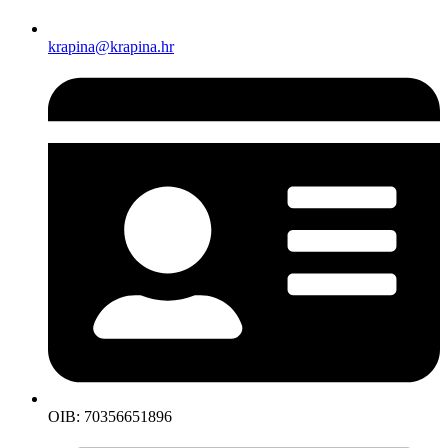
krapina@krapina.hr
OIB: 70356651896