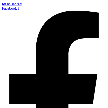
Idi na sadržaj
Facebook-f