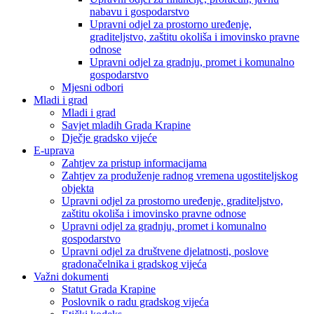
nabavu i gospodarstvo
Upravni odjel za prostorno uređenje,
graditeljstvo, zaštitu okoliša i imovinsko pravne
odnose
Upravni odjel za gradnju, promet i komunalno
gospodarstvo
Mjesni odbori
Mladi i grad
Mladi i grad
Savjet mladih Grada Krapine
Dječje gradsko vijeće
E-uprava
Zahtjev za pristup informacijama
Zahtjev za produženje radnog vremena ugostiteljskog
objekta
Upravni odjel za prostorno uređenje, graditeljstvo,
zaštitu okoliša i imovinsko pravne odnose
Upravni odjel za gradnju, promet i komunalno
gospodarstvo
Upravni odjel za društvene djelatnosti, poslove
gradonačelnika i gradskog vijeća
Važni dokumenti
Statut Grada Krapine
Poslovnik o radu gradskog vijeća