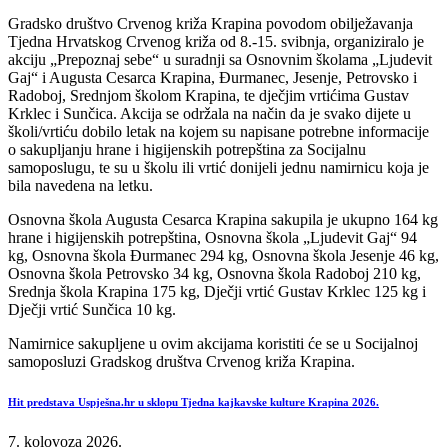
Gradsko društvo Crvenog križa Krapina povodom obilježavanja
Tjedna Hrvatskog Crvenog križa od 8.-15. svibnja, organiziralo je
akciju „Prepoznaj sebe“ u suradnji sa Osnovnim školama „Ljudevit
Gaj“ i Augusta Cesarca Krapina, Đurmanec, Jesenje, Petrovsko i
Radoboj, Srednjom školom Krapina, te dječjim vrtićima Gustav
Krklec i Sunčica. Akcija se održala na način da je svako dijete u
školi/vrtiću dobilo letak na kojem su napisane potrebne informacije
o sakupljanju hrane i higijenskih potrepština za Socijalnu
samoposlugu, te su u školu ili vrtić donijeli jednu namirnicu koja je
bila navedena na letku.
Osnovna škola Augusta Cesarca Krapina sakupila je ukupno 164 kg
hrane i higijenskih potrepština, Osnovna škola „Ljudevit Gaj“ 94
kg, Osnovna škola Đurmanec 294 kg, Osnovna škola Jesenje 46 kg,
Osnovna škola Petrovsko 34 kg, Osnovna škola Radoboj 210 kg,
Srednja škola Krapina 175 kg, Dječji vrtić Gustav Krklec 125 kg i
Dječji vrtić Sunčica 10 kg.
Namirnice sakupljene u ovim akcijama koristiti će se u Socijalnoj
samoposluzi Gradskog društva Crvenog križa Krapina.
Hit predstava Uspješna.hr u sklopu Tjedna kajkavske kulture Krapina 2026.
7. kolovoza 2026.