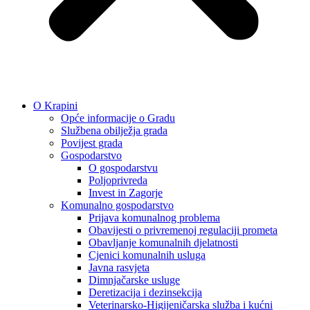
O Krapini
Opće informacije o Gradu
Službena obilježja grada
Povijest grada
Gospodarstvo
O gospodarstvu
Poljoprivreda
Invest in Zagorje
Komunalno gospodarstvo
Prijava komunalnog problema
Obavijesti o privremenoj regulaciji prometa
Obavljanje komunalnih djelatnosti
Cjenici komunalnih usluga
Javna rasvjeta
Dimnjačarske usluge
Deretizacija i dezinsekcija
Veterinarsko-Higijeničarska služba i kućni