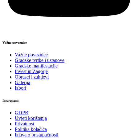
Važne poveznice
Važne poveznice
Gradske tvrtke i ustanove
Gradske manifestacije
Invest in Zagorje
Obrasci i zahtjevi
Galerija
Izbori
Impressum
GDPR
Uvjeti korištenja
Privatnost
Politika kolačića
Izjava o pristupačnosti