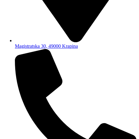
Magistratska 30, 49000 Krapina