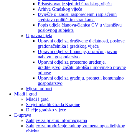
Prisustvovanje sjednici Gradskog vijeća
Arhiva Gradskog vijeća
Izvješće o iznosu raspoređenih i isplaćenih
sredstava političkim strankama
Popis udjela članova/članica GV u vlasništvu
poslovnog subjekta
Upravna tijela
Upravni odjel za društvene djelatnosti, poslove
gradonačelnika i gradskog vijeća
Upravni odjel za financije, proračun, javnu
nabavu i gospodarstvo
Upravni odjel za prostorno uređenje,
graditeljstvo, zaštitu okoliša i imovinsko pravne
odnose
Upravni odjel za gradnju, promet i komunalno
gospodarstvo
Mjesni odbori
Mladi i grad
Mladi i grad
Savjet mladih Grada Krapine
Dječje gradsko vijeće
E-uprava
Zahtjev za pristup informacijama
Zahtjev za produženje radnog vremena ugostiteljskog
objekta