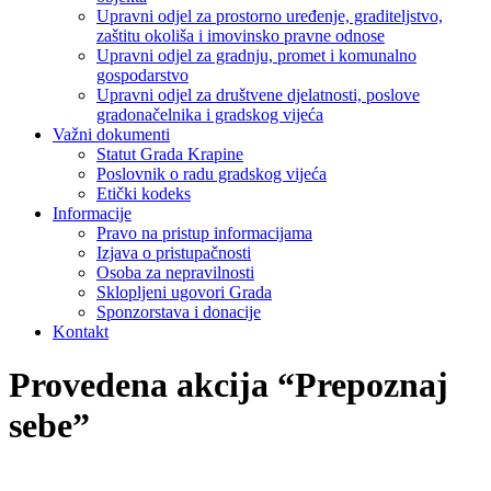
Upravni odjel za prostorno uređenje, graditeljstvo,
zaštitu okoliša i imovinsko pravne odnose
Upravni odjel za gradnju, promet i komunalno
gospodarstvo
Upravni odjel za društvene djelatnosti, poslove
gradonačelnika i gradskog vijeća
Važni dokumenti
Statut Grada Krapine
Poslovnik o radu gradskog vijeća
Etički kodeks
Informacije
Pravo na pristup informacijama
Izjava o pristupačnosti
Osoba za nepravilnosti
Sklopljeni ugovori Grada
Sponzorstava i donacije
Kontakt
Provedena akcija “Prepoznaj
sebe”