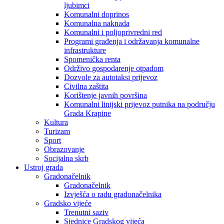
ljubimci
Komunalni doprinos
Komunalna naknada
Komunalni i poljoprivredni red
Programi građenja i održavanja komunalne
infrastrukture
Spomenička renta
Održivo gospodarenje otpadom
Dozvole za autotaksi prijevoz
Civilna zaštita
Korištenje javnih površina
Komunalni linijski prijevoz putnika na području
Grada Krapine
Kultura
Turizam
Sport
Obrazovanje
Socijalna skrb
Ustroj grada
Gradonačelnik
Gradonačelnik
Izvješća o radu gradonačelnika
Gradsko vijeće
Trenutni saziv
Sjednice Gradskog vijeća