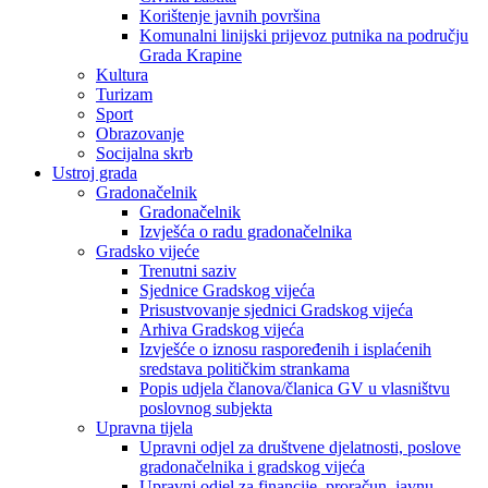
Korištenje javnih površina
Komunalni linijski prijevoz putnika na području
Grada Krapine
Kultura
Turizam
Sport
Obrazovanje
Socijalna skrb
Ustroj grada
Gradonačelnik
Gradonačelnik
Izvješća o radu gradonačelnika
Gradsko vijeće
Trenutni saziv
Sjednice Gradskog vijeća
Prisustvovanje sjednici Gradskog vijeća
Arhiva Gradskog vijeća
Izvješće o iznosu raspoređenih i isplaćenih
sredstava političkim strankama
Popis udjela članova/članica GV u vlasništvu
poslovnog subjekta
Upravna tijela
Upravni odjel za društvene djelatnosti, poslove
gradonačelnika i gradskog vijeća
Upravni odjel za financije, proračun, javnu