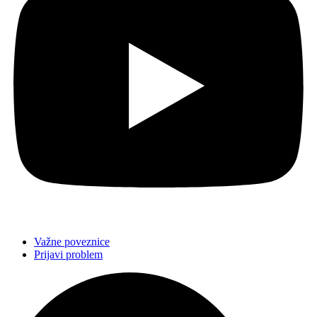
Važne poveznice
Prijavi problem