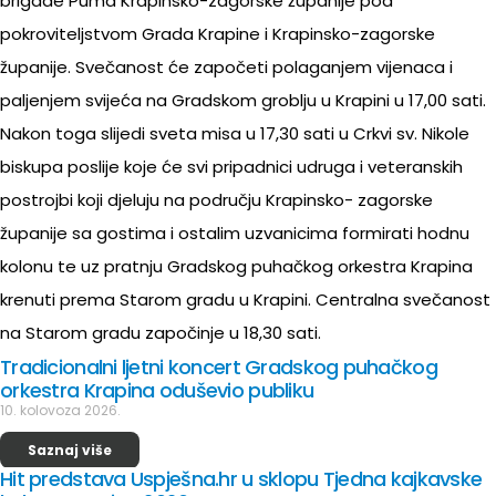
brigade Puma Krapinsko-zagorske županije pod
pokroviteljstvom Grada Krapine i Krapinsko-zagorske
županije. Svečanost će započeti polaganjem vijenaca i
paljenjem svijeća na Gradskom groblju u Krapini u 17,00 sati.
Nakon toga slijedi sveta misa u 17,30 sati u Crkvi sv. Nikole
biskupa poslije koje će svi pripadnici udruga i veteranskih
postrojbi koji djeluju na području Krapinsko- zagorske
županije sa gostima i ostalim uzvanicima formirati hodnu
kolonu te uz pratnju Gradskog puhačkog orkestra Krapina
krenuti prema Starom gradu u Krapini. Centralna svečanost
na Starom gradu započinje u 18,30 sati.
Tradicionalni ljetni koncert Gradskog puhačkog
orkestra Krapina oduševio publiku
10. kolovoza 2026.
Saznaj više
Hit predstava Uspješna.hr u sklopu Tjedna kajkavske