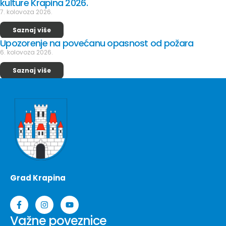
kulture Krapina 2026.
7. kolovoza 2026.
Saznaj više
Upozorenje na povećanu opasnost od požara
6. kolovoza 2026.
Saznaj više
Grad Krapina
Važne poveznice