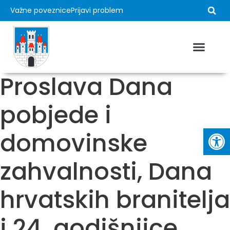
Važne poveznice
Prijavi problem
Proslava Dana
pobjede i
Op
domovinske
zahvalnosti, Dana
hrvatskih branitelja
i 24. godišnjice