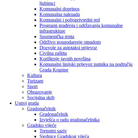
ljubimci
Komunalni doprinos
Komunalna naknada
Komunalni i poljoprivredni red
Programi građenja i održavanja komunalne
infrastrukture
Spomenička renta
Održivo gospodarenje otpadom
Dozvole za autotaksi prijevoz
Civilna zaštita
Korištenje javnih površina
Komunalni linijski prijevoz putnika na području
Grada Krapine
Kultura
Turizam
Sport
Obrazovanje
Socijalna skrb
Ustroj grada
Gradonačelnik
Gradonačelnik
Izvješća o radu gradonačelnika
Gradsko vijeće
Trenutni saziv
Sjednice Gradskog vijeća