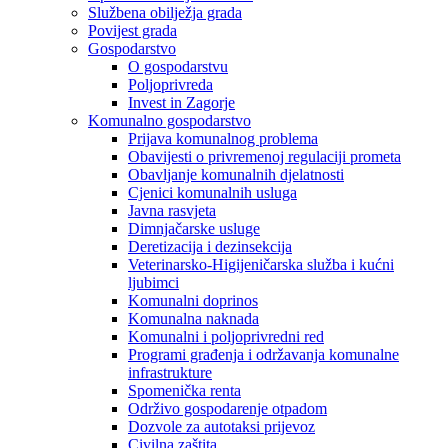
Službena obilježja grada
Povijest grada
Gospodarstvo
O gospodarstvu
Poljoprivreda
Invest in Zagorje
Komunalno gospodarstvo
Prijava komunalnog problema
Obavijesti o privremenoj regulaciji prometa
Obavljanje komunalnih djelatnosti
Cjenici komunalnih usluga
Javna rasvjeta
Dimnjačarske usluge
Deretizacija i dezinsekcija
Veterinarsko-Higijeničarska služba i kućni
ljubimci
Komunalni doprinos
Komunalna naknada
Komunalni i poljoprivredni red
Programi građenja i održavanja komunalne
infrastrukture
Spomenička renta
Održivo gospodarenje otpadom
Dozvole za autotaksi prijevoz
Civilna zaštita