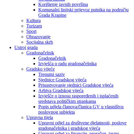
Korištenje javnih površina
Komunalni linijski prijevoz putnika na području
Grada Krapine
Kultura
Turizam
Sport
Obrazovanje
Socijalna skrb
Ustroj grada
Gradonačelnik
Gradonačelnik
Izvješća o radu gradonačelnika
Gradsko vijeće
Trenutni saziv
Sjednice Gradskog vijeća
Prisustvovanje sjednici Gradskog vijeća
Arhiva Gradskog vijeća
Izvješće o iznosu raspoređenih i isplaćenih
sredstava političkim strankama
Popis udjela članova/članica GV u vlasništvu
poslovnog subjekta
Upravna tijela
Upravni odjel za društvene djelatnosti, poslove
gradonačelnika i gradskog vijeća
Upravni odjel za financije, proračun, javnu