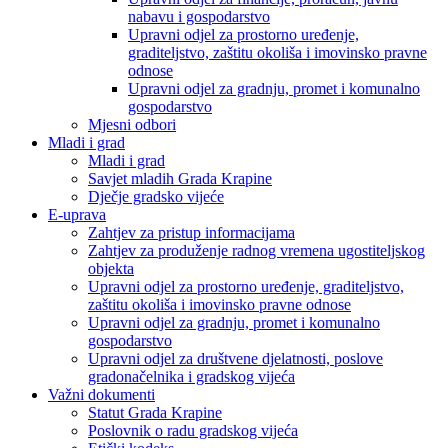
nabavu i gospodarstvo
Upravni odjel za prostorno uređenje,
graditeljstvo, zaštitu okoliša i imovinsko pravne
odnose
Upravni odjel za gradnju, promet i komunalno
gospodarstvo
Mjesni odbori
Mladi i grad
Mladi i grad
Savjet mladih Grada Krapine
Dječje gradsko vijeće
E-uprava
Zahtjev za pristup informacijama
Zahtjev za produženje radnog vremena ugostiteljskog
objekta
Upravni odjel za prostorno uređenje, graditeljstvo,
zaštitu okoliša i imovinsko pravne odnose
Upravni odjel za gradnju, promet i komunalno
gospodarstvo
Upravni odjel za društvene djelatnosti, poslove
gradonačelnika i gradskog vijeća
Važni dokumenti
Statut Grada Krapine
Poslovnik o radu gradskog vijeća