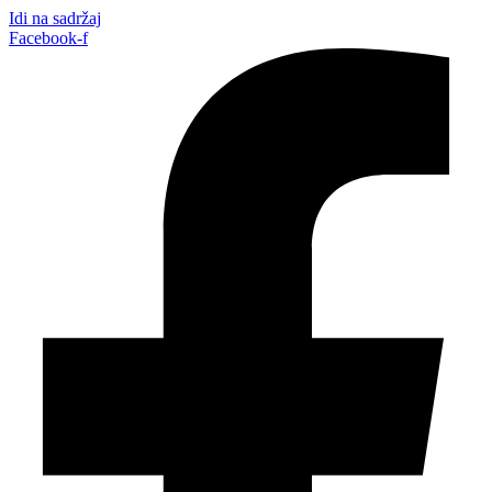
Idi na sadržaj
Facebook-f