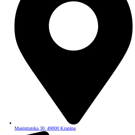
Magistratska 30, 49000 Krapina