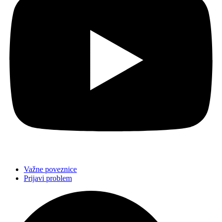
Važne poveznice
Prijavi problem