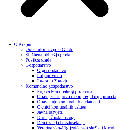
O Krapini
Opće informacije o Gradu
Službena obilježja grada
Povijest grada
Gospodarstvo
O gospodarstvu
Poljoprivreda
Invest in Zagorje
Komunalno gospodarstvo
Prijava komunalnog problema
Obavijesti o privremenoj regulaciji prometa
Obavljanje komunalnih djelatnosti
Cjenici komunalnih usluga
Javna rasvjeta
Dimnjačarske usluge
Deretizacija i dezinsekcija
Veterinarsko-Higijeničarska služba i kućni