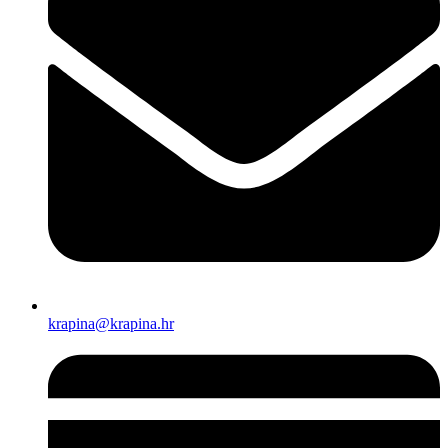
krapina@krapina.hr