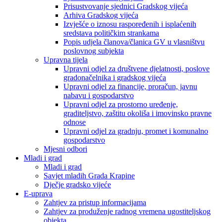
Prisustvovanje sjednici Gradskog vijeća
Arhiva Gradskog vijeća
Izvješće o iznosu raspoređenih i isplaćenih
sredstava političkim strankama
Popis udjela članova/članica GV u vlasništvu
poslovnog subjekta
Upravna tijela
Upravni odjel za društvene djelatnosti, poslove
gradonačelnika i gradskog vijeća
Upravni odjel za financije, proračun, javnu
nabavu i gospodarstvo
Upravni odjel za prostorno uređenje,
graditeljstvo, zaštitu okoliša i imovinsko pravne
odnose
Upravni odjel za gradnju, promet i komunalno
gospodarstvo
Mjesni odbori
Mladi i grad
Mladi i grad
Savjet mladih Grada Krapine
Dječje gradsko vijeće
E-uprava
Zahtjev za pristup informacijama
Zahtjev za produženje radnog vremena ugostiteljskog
objekta