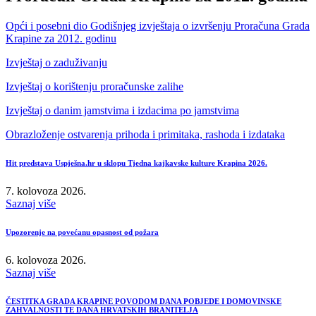
Opći i posebni dio Godišnjeg izvještaja o izvršenju Proračuna Grada
Krapine za 2012. godinu
Izvještaj o zaduživanju
Izvještaj o korištenju proračunske zalihe
Izvještaj o danim jamstvima i izdacima po jamstvima
Obrazloženje ostvarenja prihoda i primitaka, rashoda i izdataka
Hit predstava Uspješna.hr u sklopu Tjedna kajkavske kulture Krapina 2026.
7. kolovoza 2026.
Saznaj više
Upozorenje na povećanu opasnost od požara
6. kolovoza 2026.
Saznaj više
ČESTITKA GRADA KRAPINE POVODOM DANA POBJEDE I DOMOVINSKE
ZAHVALNOSTI TE DANA HRVATSKIH BRANITELJA