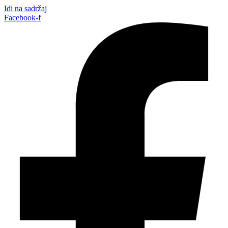
Idi na sadržaj
Facebook-f