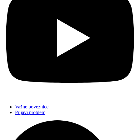
Važne poveznice
Prijavi problem