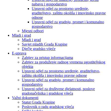
nabavu i gospodarstvo
Upravni odjel za prostorno uređenje,
graditeljstvo, zaštitu okoliša i imovinsko pravne
odnose
Upravni odjel za gradnju, promet i komunalno
gospodarstvo
Mjesni odbori
Mladi i grad
Mladi i grad
Savjet mladih Grada Krapine
Dječje gradsko vijeće
E-uprava
Zahtjev za pristup informacijama
Zahtjev za produženje radnog vremena ugostiteljskog
objekta
Upravni odjel za prostorno uređenje, graditeljstvo,
zaštitu okoliša i imovinsko pravne odnose
Upravni odjel za gradnju, promet i komunalno
gospodarstvo
Upravni odjel za društvene djelatnosti, poslove
gradonačelnika i gradskog vijeća
Važni dokumenti
Statut Grada Krapine
Poslovnik o radu gradskog vijeća