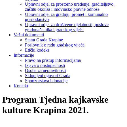
Upravni odjel za prostorno uređenje, graditeljstvo,
zaštitu okoliša i imovinsko pravne odnose
Upravni odjel za gradnju, promet i komunalno
gospodarstvo
Upravni odjel za društvene djelatnosti, poslove
gradonačelnika i gradskog vijeća
Važni dokumenti
Statut Grada Krapine
Poslovnik o radu gradskog vijeća
Etički kodeks
Informacije
Pravo na pristup informacijama
Izjava o pristupačnosti
Osoba za nepravilnosti
Sklopljeni ugovori Grada
Sponzorstava i donacije
Kontakt
Program Tjedna kajkavske
kulture Krapina 2021.