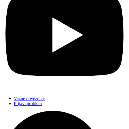
Važne poveznice
Prijavi problem