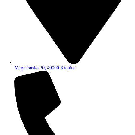
Magistratska 30, 49000 Krapina