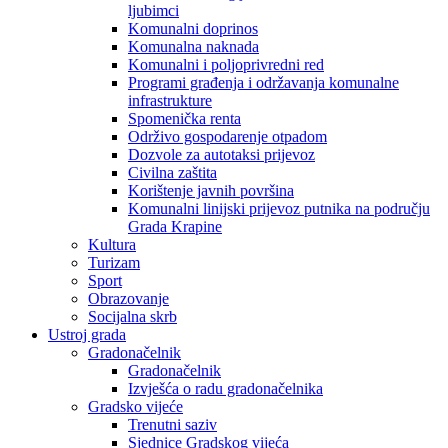
ljubimci
Komunalni doprinos
Komunalna naknada
Komunalni i poljoprivredni red
Programi građenja i održavanja komunalne
infrastrukture
Spomenička renta
Održivo gospodarenje otpadom
Dozvole za autotaksi prijevoz
Civilna zaštita
Korištenje javnih površina
Komunalni linijski prijevoz putnika na području
Grada Krapine
Kultura
Turizam
Sport
Obrazovanje
Socijalna skrb
Ustroj grada
Gradonačelnik
Gradonačelnik
Izvješća o radu gradonačelnika
Gradsko vijeće
Trenutni saziv
Sjednice Gradskog vijeća