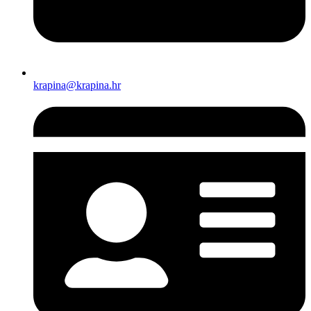
krapina@krapina.hr