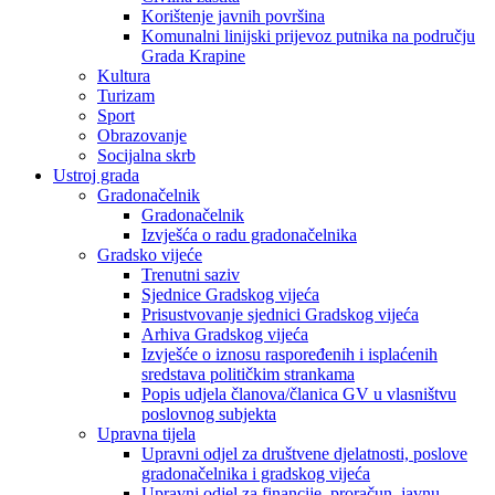
Korištenje javnih površina
Komunalni linijski prijevoz putnika na području
Grada Krapine
Kultura
Turizam
Sport
Obrazovanje
Socijalna skrb
Ustroj grada
Gradonačelnik
Gradonačelnik
Izvješća o radu gradonačelnika
Gradsko vijeće
Trenutni saziv
Sjednice Gradskog vijeća
Prisustvovanje sjednici Gradskog vijeća
Arhiva Gradskog vijeća
Izvješće o iznosu raspoređenih i isplaćenih
sredstava političkim strankama
Popis udjela članova/članica GV u vlasništvu
poslovnog subjekta
Upravna tijela
Upravni odjel za društvene djelatnosti, poslove
gradonačelnika i gradskog vijeća
Upravni odjel za financije, proračun, javnu