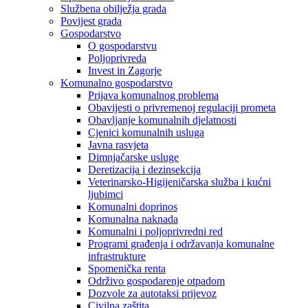
Službena obilježja grada
Povijest grada
Gospodarstvo
O gospodarstvu
Poljoprivreda
Invest in Zagorje
Komunalno gospodarstvo
Prijava komunalnog problema
Obavijesti o privremenoj regulaciji prometa
Obavljanje komunalnih djelatnosti
Cjenici komunalnih usluga
Javna rasvjeta
Dimnjačarske usluge
Deretizacija i dezinsekcija
Veterinarsko-Higijeničarska služba i kućni
ljubimci
Komunalni doprinos
Komunalna naknada
Komunalni i poljoprivredni red
Programi građenja i održavanja komunalne
infrastrukture
Spomenička renta
Održivo gospodarenje otpadom
Dozvole za autotaksi prijevoz
Civilna zaštita