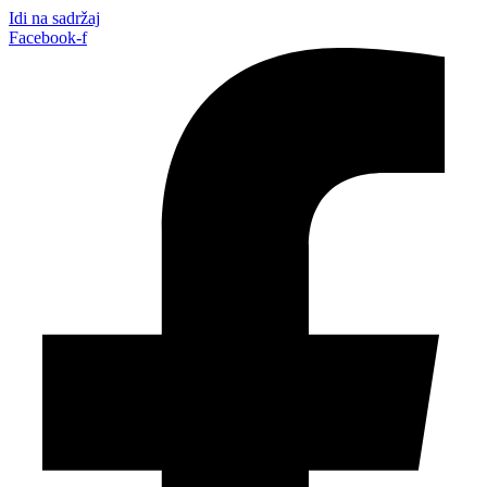
Idi na sadržaj
Facebook-f