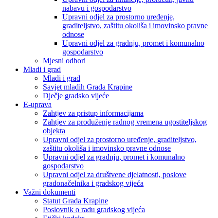
nabavu i gospodarstvo
Upravni odjel za prostorno uređenje,
graditeljstvo, zaštitu okoliša i imovinsko pravne
odnose
Upravni odjel za gradnju, promet i komunalno
gospodarstvo
Mjesni odbori
Mladi i grad
Mladi i grad
Savjet mladih Grada Krapine
Dječje gradsko vijeće
E-uprava
Zahtjev za pristup informacijama
Zahtjev za produženje radnog vremena ugostiteljskog
objekta
Upravni odjel za prostorno uređenje, graditeljstvo,
zaštitu okoliša i imovinsko pravne odnose
Upravni odjel za gradnju, promet i komunalno
gospodarstvo
Upravni odjel za društvene djelatnosti, poslove
gradonačelnika i gradskog vijeća
Važni dokumenti
Statut Grada Krapine
Poslovnik o radu gradskog vijeća