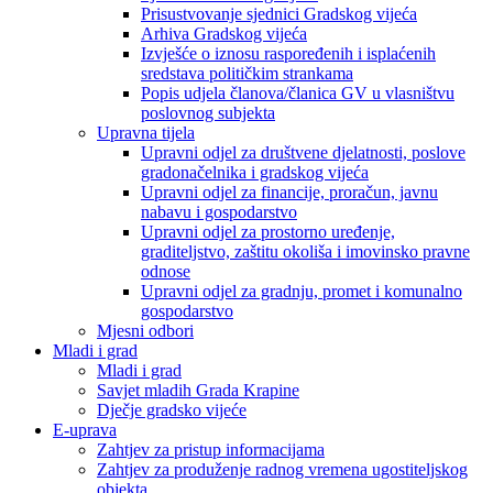
Prisustvovanje sjednici Gradskog vijeća
Arhiva Gradskog vijeća
Izvješće o iznosu raspoređenih i isplaćenih
sredstava političkim strankama
Popis udjela članova/članica GV u vlasništvu
poslovnog subjekta
Upravna tijela
Upravni odjel za društvene djelatnosti, poslove
gradonačelnika i gradskog vijeća
Upravni odjel za financije, proračun, javnu
nabavu i gospodarstvo
Upravni odjel za prostorno uređenje,
graditeljstvo, zaštitu okoliša i imovinsko pravne
odnose
Upravni odjel za gradnju, promet i komunalno
gospodarstvo
Mjesni odbori
Mladi i grad
Mladi i grad
Savjet mladih Grada Krapine
Dječje gradsko vijeće
E-uprava
Zahtjev za pristup informacijama
Zahtjev za produženje radnog vremena ugostiteljskog
objekta