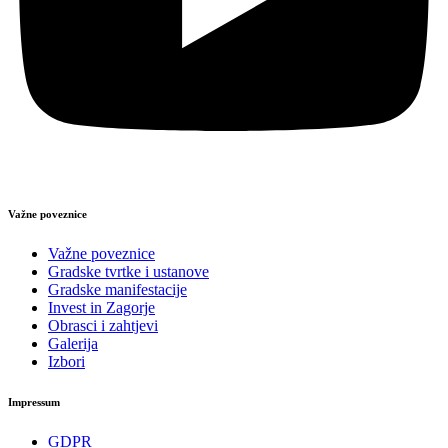
Važne poveznice
Važne poveznice
Gradske tvrtke i ustanove
Gradske manifestacije
Invest in Zagorje
Obrasci i zahtjevi
Galerija
Izbori
Impressum
GDPR