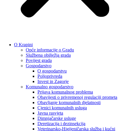
O Krapini
Opće informacije o Gradu
Službena obilježja grada
Povijest grada
Gospodarstvo
O gospodarstvu
Poljoprivreda
Invest in Zagorje
Komunalno gospodarstvo
Prijava komunalnog problema
Obavijesti o privremenoj regulaciji prometa
Obavljanje komunalnih djelatnosti
Cjenici komunalnih usluga
Javna rasvjeta
Dimnjačarske usluge
Deretizacija i dezinsekcija
Veterinarsko-Higijeničarska služba i kućni