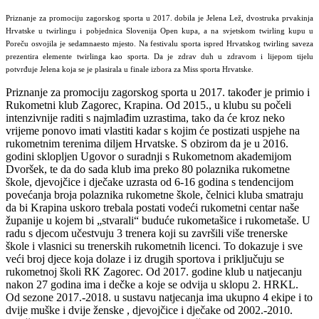
Priznanje za promociju zagorskog sporta u 2017. dobila je Jelena Lež, dvostruka prvakinja
Hrvatske u twirlingu i pobjednica Slovenija Open kupa, a na svjetskom twirling kupu u
Poreču osvojila je sedamnaesto mjesto. Na festivalu sporta ispred Hrvatskog twirling saveza
prezentira elemente twirlinga kao sporta. Da je zdrav duh u zdravom i lijepom tijelu
potvrđuje Jelena koja se je plasirala u finale izbora za Miss sporta Hrvatske.
Priznanje za promociju zagorskog sporta u 2017. također je primio i
Rukometni klub Zagorec, Krapina. Od 2015., u klubu su počeli
intenzivnije raditi s najmlađim uzrastima, tako da će kroz neko
vrijeme ponovo imati vlastiti kadar s kojim će postizati uspjehe na
rukometnim terenima diljem Hrvatske. S obzirom da je u 2016.
godini sklopljen Ugovor o suradnji s Rukometnom akademijom
Dvoršek, te da do sada klub ima preko 80 polaznika rukometne
škole, djevojčice i dječake uzrasta od 6-16 godina s tendencijom
povećanja broja polaznika rukometne škole, čelnici kluba smatraju
da bi Krapina uskoro trebala postati vodeći rukometni centar naše
županije u kojem bi „stvarali“ buduće rukometašice i rukometaše. U
radu s djecom učestvuju 3 trenera koji su završili više trenerske
škole i vlasnici su trenerskih rukometnih licenci. To dokazuje i sve
veći broj djece koja dolaze i iz drugih sportova i priključuju se
rukometnoj školi RK Zagorec. Od 2017. godine klub u natjecanju
nakon 27 godina ima i dečke a koje se odvija u sklopu 2. HRKL.
Od sezone 2017.-2018. u sustavu natjecanja ima ukupno 4 ekipe i to
dvije muške i dvije ženske , djevojčice i dječake od 2002.-2010.