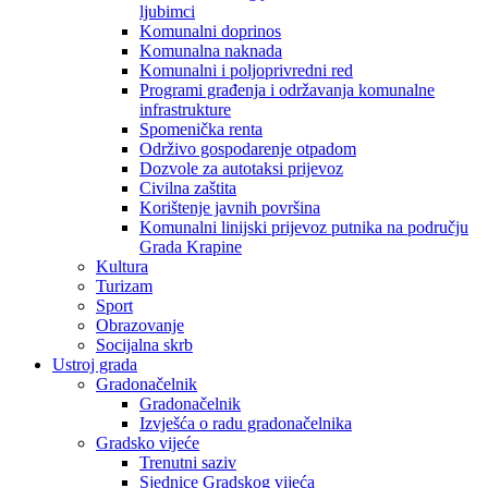
ljubimci
Komunalni doprinos
Komunalna naknada
Komunalni i poljoprivredni red
Programi građenja i održavanja komunalne
infrastrukture
Spomenička renta
Održivo gospodarenje otpadom
Dozvole za autotaksi prijevoz
Civilna zaštita
Korištenje javnih površina
Komunalni linijski prijevoz putnika na području
Grada Krapine
Kultura
Turizam
Sport
Obrazovanje
Socijalna skrb
Ustroj grada
Gradonačelnik
Gradonačelnik
Izvješća o radu gradonačelnika
Gradsko vijeće
Trenutni saziv
Sjednice Gradskog vijeća