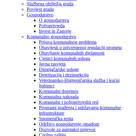
Službena obilježja grada
Povijest grada
Gospodarstvo
O gospodarstvu
Poljoprivreda
Invest in Zagorje
Komunalno gospodarstvo
Prijava komunalnog problema
Obavijesti o privremenoj regulaciji prometa
Obavljanje komunalnih djelatnosti
Cjenici komunalnih usluga
Javna rasvjeta
Dimnjačarske usluge
Deretizacija i dezinsekcija
Veterinarsko-Higijeničarska služba i kućni
ljubimci
Komunalni doprinos
Komunalna naknada
Komunalni i poljoprivredni red
Programi građenja i održavanja komunalne
infrastrukture
Spomenička renta
Održivo gospodarenje otpadom
Dozvole za autotaksi prijevoz
Civilna zaštita