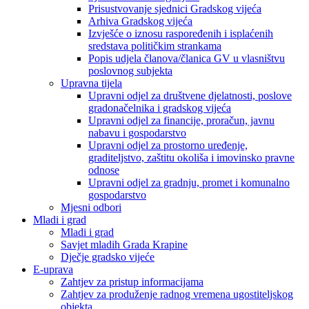
Prisustvovanje sjednici Gradskog vijeća
Arhiva Gradskog vijeća
Izvješće o iznosu raspoređenih i isplaćenih
sredstava političkim strankama
Popis udjela članova/članica GV u vlasništvu
poslovnog subjekta
Upravna tijela
Upravni odjel za društvene djelatnosti, poslove
gradonačelnika i gradskog vijeća
Upravni odjel za financije, proračun, javnu
nabavu i gospodarstvo
Upravni odjel za prostorno uređenje,
graditeljstvo, zaštitu okoliša i imovinsko pravne
odnose
Upravni odjel za gradnju, promet i komunalno
gospodarstvo
Mjesni odbori
Mladi i grad
Mladi i grad
Savjet mladih Grada Krapine
Dječje gradsko vijeće
E-uprava
Zahtjev za pristup informacijama
Zahtjev za produženje radnog vremena ugostiteljskog
objekta