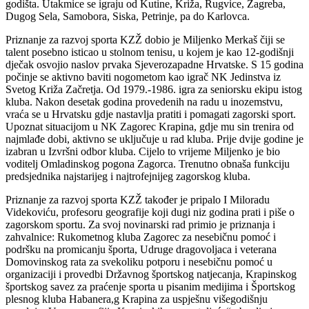
godišta. Utakmice se igraju od Kutine, Križa, Rugvice, Zagreba,
Dugog Sela, Samobora, Siska, Petrinje, pa do Karlovca.
Priznanje za razvoj sporta KZŽ dobio je Miljenko Merkaš čiji se
talent posebno isticao u stolnom tenisu, u kojem je kao 12-godišnji
dječak osvojio naslov prvaka Sjeverozapadne Hrvatske. S 15 godina
počinje se aktivno baviti nogometom kao igrač NK Jedinstva iz
Svetog Križa Začretja. Od 1979.-1986. igra za seniorsku ekipu istog
kluba. Nakon desetak godina provedenih na radu u inozemstvu,
vraća se u Hrvatsku gdje nastavlja pratiti i pomagati zagorski sport.
Upoznat situacijom u NK Zagorec Krapina, gdje mu sin trenira od
najmlađe dobi, aktivno se uključuje u rad kluba. Prije dvije godine je
izabran u Izvršni odbor kluba. Cijelo to vrijeme Miljenko je bio
voditelj Omladinskog pogona Zagorca. Trenutno obnaša funkciju
predsjednika najstarijeg i najtrofejnijeg zagorskog kluba.
Priznanje za razvoj sporta KZŽ također je pripalo I Miloradu
Videkoviću, profesoru geografije koji dugi niz godina prati i piše o
zagorskom sportu. Za svoj novinarski rad primio je priznanja i
zahvalnice: Rukometnog kluba Zagorec za nesebičnu pomoć i
podršku na promicanju športa, Udruge dragovoljaca i veterana
Domovinskog rata za svekoliku potporu i nesebičnu pomoć u
organizaciji i provedbi Državnog športskog natjecanja, Krapinskog
športskog savez za praćenje sporta u pisanim medijima i Športskog
plesnog kluba Habanera,g Krapina za uspješnu višegodišnju