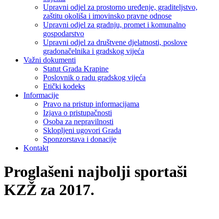
Upravni odjel za prostorno uređenje, graditeljstvo,
zaštitu okoliša i imovinsko pravne odnose
Upravni odjel za gradnju, promet i komunalno
gospodarstvo
Upravni odjel za društvene djelatnosti, poslove
gradonačelnika i gradskog vijeća
Važni dokumenti
Statut Grada Krapine
Poslovnik o radu gradskog vijeća
Etički kodeks
Informacije
Pravo na pristup informacijama
Izjava o pristupačnosti
Osoba za nepravilnosti
Sklopljeni ugovori Grada
Sponzorstava i donacije
Kontakt
Proglašeni najbolji sportaši
KZŽ za 2017.