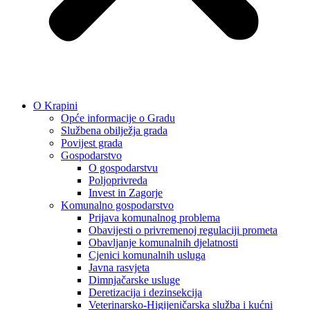
O Krapini
Opće informacije o Gradu
Službena obilježja grada
Povijest grada
Gospodarstvo
O gospodarstvu
Poljoprivreda
Invest in Zagorje
Komunalno gospodarstvo
Prijava komunalnog problema
Obavijesti o privremenoj regulaciji prometa
Obavljanje komunalnih djelatnosti
Cjenici komunalnih usluga
Javna rasvjeta
Dimnjačarske usluge
Deretizacija i dezinsekcija
Veterinarsko-Higijeničarska služba i kućni