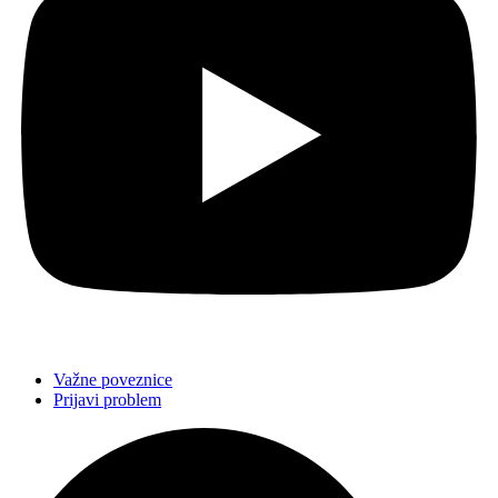
Važne poveznice
Prijavi problem