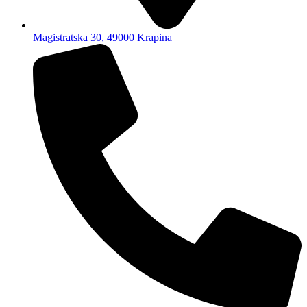
Magistratska 30, 49000 Krapina