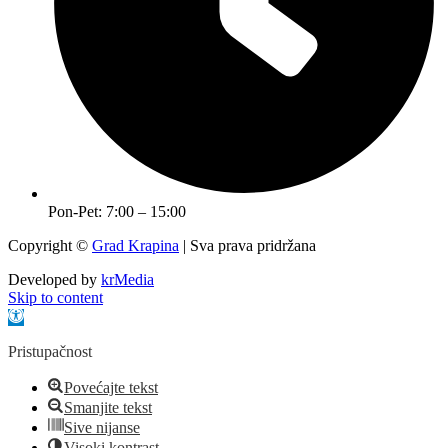
Pon-Pet: 7:00 – 15:00
Copyright ©
Grad Krapina
| Sva prava pridržana
Developed by
krMedia
Skip to content
Open toolbar
Pristupačnost
Povećajte tekst
Smanjite tekst
Sive nijanse
Visoki kontrast