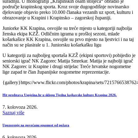
suradnju. U monografiji „Krapinskih osam stoljeća“ obradio je
područje krapinskog sporta. Kroz svoje dugogodišnje novinarsko
djelovanje objavio preko 10.000 članaka vezanih uz sport, kulturu i
obrazovanje u Krapini i Krapinsko – zagorskoj županiji.
Juniorke KK Krapina, osvojile su treće mjesto u kategoriji najbolja
ženska ekipa KZŽ. Odličnim igrama u prošloj sezoni, mlade
košarkašice KK Krapina, osvojile su prvo mjesto na ljestvici i na taj
način su se plasirale u 1. Juniorsku košarkašku ligu
U kategoriji za najboljeg sportaša KZŽ (ekipni sportovi) pobijedio je
seniorski igrač NK Zagorec Matija Smrekar. Matija je najbolji igrač
NK Zagorec iz Krapine i drugi strijelac Treće hrvatske nogometne
lige zapad te član županijske nogometne reprezentacije.
{gallery}https://www.flickr.com/photos/krapina/sets/7215766538762
Hit predstava Uspješna.hr u sklopu Tjedna kajkavske kulture Krapina 2026.
7. kolovoza 2026.
Saznaj više
Upozorenje na povećanu opasnost od požara
6. kolovoza 2026.