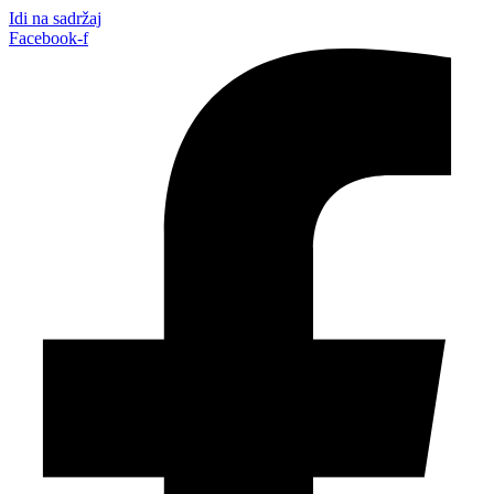
Idi na sadržaj
Facebook-f