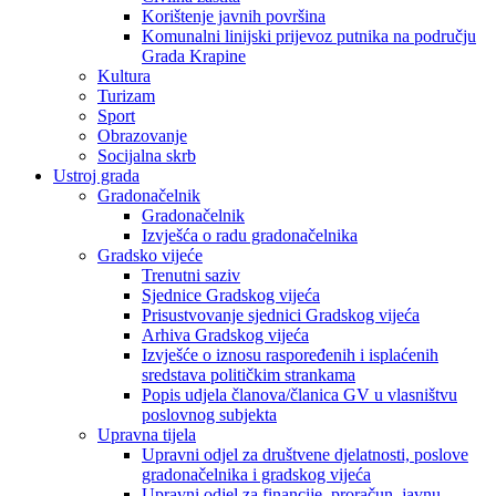
Korištenje javnih površina
Komunalni linijski prijevoz putnika na području
Grada Krapine
Kultura
Turizam
Sport
Obrazovanje
Socijalna skrb
Ustroj grada
Gradonačelnik
Gradonačelnik
Izvješća o radu gradonačelnika
Gradsko vijeće
Trenutni saziv
Sjednice Gradskog vijeća
Prisustvovanje sjednici Gradskog vijeća
Arhiva Gradskog vijeća
Izvješće o iznosu raspoređenih i isplaćenih
sredstava političkim strankama
Popis udjela članova/članica GV u vlasništvu
poslovnog subjekta
Upravna tijela
Upravni odjel za društvene djelatnosti, poslove
gradonačelnika i gradskog vijeća
Upravni odjel za financije, proračun, javnu