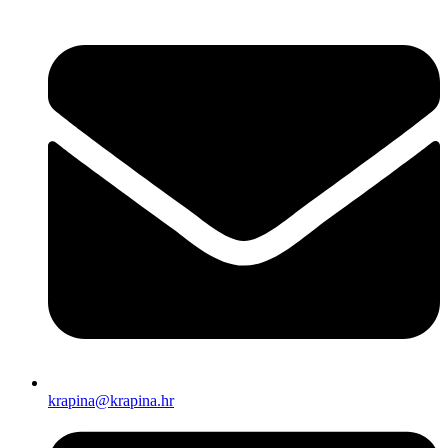
krapina@krapina.hr