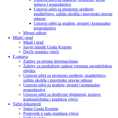
nabavu i gospodarstvo
Upravni odjel za prostorno uređenje,
graditeljstvo, zaštitu okoliša i imovinsko pravne
odnose
Upravni odjel za gradnju, promet i komunalno
gospodarstvo
Mjesni odbori
Mladi i grad
Mladi i grad
Savjet mladih Grada Krapine
Dječje gradsko vijeće
E-uprava
Zahtjev za pristup informacijama
Zahtjev za produženje radnog vremena ugostiteljskog
objekta
Upravni odjel za prostorno uređenje, graditeljstvo,
zaštitu okoliša i imovinsko pravne odnose
Upravni odjel za gradnju, promet i komunalno
gospodarstvo
Upravni odjel za društvene djelatnosti, poslove
gradonačelnika i gradskog vijeća
Važni dokumenti
Statut Grada Krapine
Poslovnik o radu gradskog vijeća