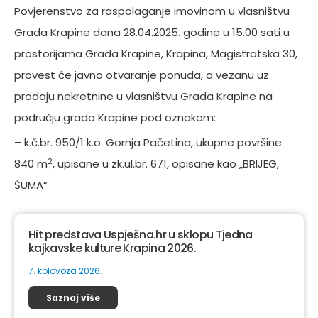
Povjerenstvo za raspolaganje imovinom u vlasništvu
Grada Krapine dana 28.04.2025. godine u 15.00 sati u
prostorijama Grada Krapine, Krapina, Magistratska 30,
provest će javno otvaranje ponuda, a vezanu uz
prodaju nekretnine u vlasništvu Grada Krapine na
području grada Krapine pod oznakom:
– k.č.br. 950/1 k.o. Gornja Pačetina, ukupne površine
2
840 m
, upisane u zk.ul.br. 671, opisane kao „BRIJEG,
ŠUMA“
Hit predstava Uspješna.hr u sklopu Tjedna
kajkavske kulture Krapina 2026.
7. kolovoza 2026.
Saznaj više