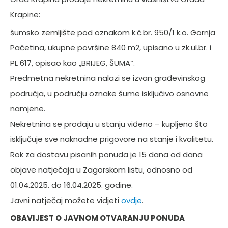
Krapine:
šumsko zemljište pod oznakom k.č.br. 950/1 k.o. Gornja
Pačetina, ukupne površine 840 m2, upisano u zk.ul.br. i
PL 617, opisao kao „BRIJEG, ŠUMA“.
Predmetna nekretnina nalazi se izvan građevinskog
područja, u području oznake šume isključivo osnovne
namjene.
Nekretnina se prodaju u stanju viđeno – kupljeno što
isključuje sve naknadne prigovore na stanje i kvalitetu.
Rok za dostavu pisanih ponuda je 15 dana od dana
objave natječaja u Zagorskom listu, odnosno od
01.04.2025. do 16.04.2025. godine.
Javni natječaj možete vidjeti
ovdje
.
OBAVIJEST O JAVNOM OTVARANJU PONUDA