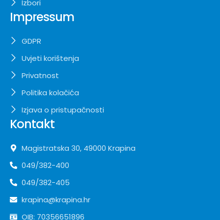
Izbori
Impressum
GDPR
Uvjeti korištenja
Privatnost
Politika kolačića
Izjava o pristupačnosti
Kontakt
Magistratska 30, 49000 Krapina
049/382-400
049/382-405
krapina@krapina.hr
OIB: 70356651896