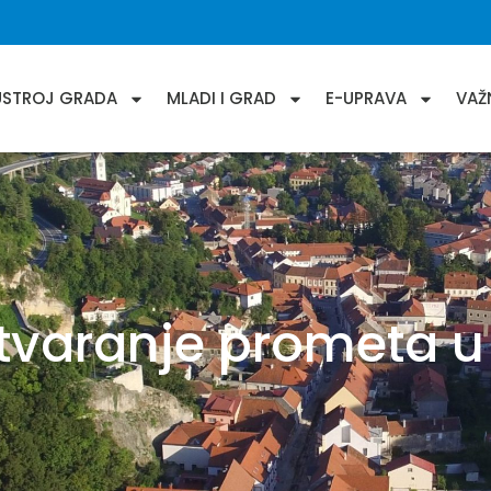
USTROJ GRADA
MLADI I GRAD
E-UPRAVA
VAŽ
tvaranje prometa u