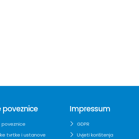
 poveznice
Impressum
 poveznice
GDPR
ke tvrtke i ustanove
Uvjeti korištenja