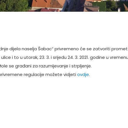
e dijela naselja Šabac“ privremeno će se zatvoriti promet u
ice i to u utorak, 23. 3. i srijedu 24. 3. 2021. godine u vremen
ole se građani za razumijevanje i strpljenje.
 privremene regulacije možete vidjeti
ovdje
.