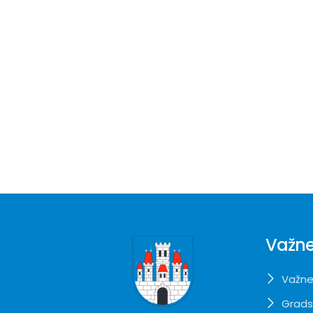
Važne
Važne
Grads