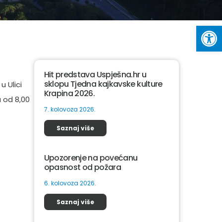
Op
Hit predstava Uspješna.hr u
sklopu Tjedna kajkavske kulture
 Ulici
Krapina 2026.
u od 8,00
7. kolovoza 2026.
Saznaj više
Upozorenje na povećanu
opasnost od požara
6. kolovoza 2026.
Saznaj više