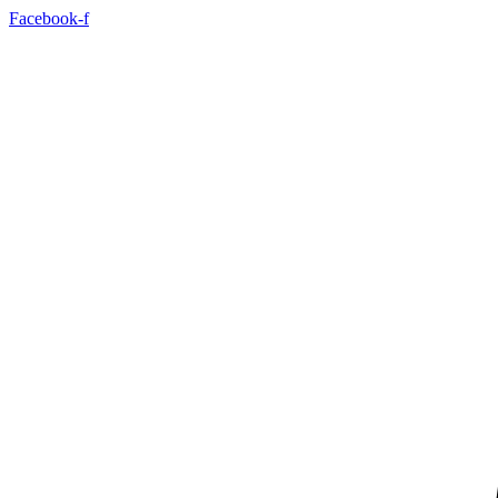
Idi
Facebook-f
na
sadržaj