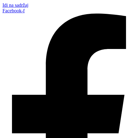
Idi na sadržaj
Facebook-f