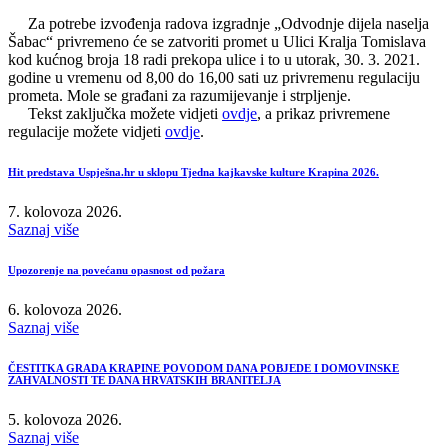
Za potrebe izvođenja radova izgradnje „Odvodnje dijela naselja
Šabac“ privremeno će se zatvoriti promet u Ulici Kralja Tomislava
kod kućnog broja 18 radi prekopa ulice i to u utorak, 30. 3. 2021.
godine u vremenu od 8,00 do 16,00 sati uz privremenu regulaciju
prometa. Mole se građani za razumijevanje i strpljenje.
Tekst zaključka možete vidjeti
ovdje
, a prikaz privremene
regulacije možete vidjeti
ovdje
.
Hit predstava Uspješna.hr u sklopu Tjedna kajkavske kulture Krapina 2026.
7. kolovoza 2026.
Saznaj više
Upozorenje na povećanu opasnost od požara
6. kolovoza 2026.
Saznaj više
ČESTITKA GRADA KRAPINE POVODOM DANA POBJEDE I DOMOVINSKE
ZAHVALNOSTI TE DANA HRVATSKIH BRANITELJA
5. kolovoza 2026.
Saznaj više