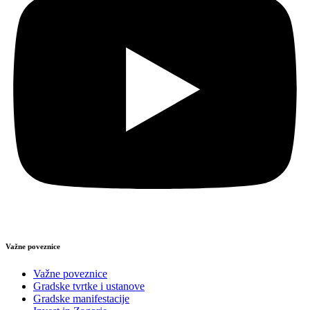
Važne poveznice
Važne poveznice
Gradske tvrtke i ustanove
Gradske manifestacije