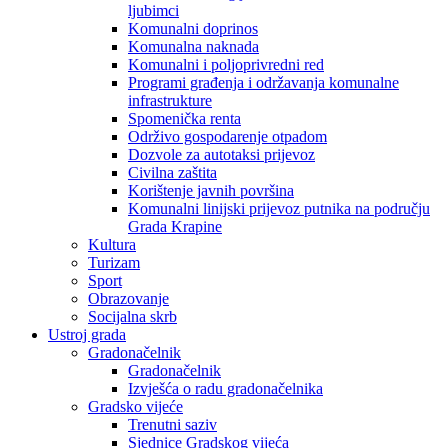
ljubimci
Komunalni doprinos
Komunalna naknada
Komunalni i poljoprivredni red
Programi građenja i održavanja komunalne
infrastrukture
Spomenička renta
Održivo gospodarenje otpadom
Dozvole za autotaksi prijevoz
Civilna zaštita
Korištenje javnih površina
Komunalni linijski prijevoz putnika na području
Grada Krapine
Kultura
Turizam
Sport
Obrazovanje
Socijalna skrb
Ustroj grada
Gradonačelnik
Gradonačelnik
Izvješća o radu gradonačelnika
Gradsko vijeće
Trenutni saziv
Sjednice Gradskog vijeća