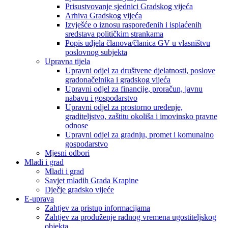
Prisustvovanje sjednici Gradskog vijeća
Arhiva Gradskog vijeća
Izvješće o iznosu raspoređenih i isplaćenih
sredstava političkim strankama
Popis udjela članova/članica GV u vlasništvu
poslovnog subjekta
Upravna tijela
Upravni odjel za društvene djelatnosti, poslove
gradonačelnika i gradskog vijeća
Upravni odjel za financije, proračun, javnu
nabavu i gospodarstvo
Upravni odjel za prostorno uređenje,
graditeljstvo, zaštitu okoliša i imovinsko pravne
odnose
Upravni odjel za gradnju, promet i komunalno
gospodarstvo
Mjesni odbori
Mladi i grad
Mladi i grad
Savjet mladih Grada Krapine
Dječje gradsko vijeće
E-uprava
Zahtjev za pristup informacijama
Zahtjev za produženje radnog vremena ugostiteljskog
objekta