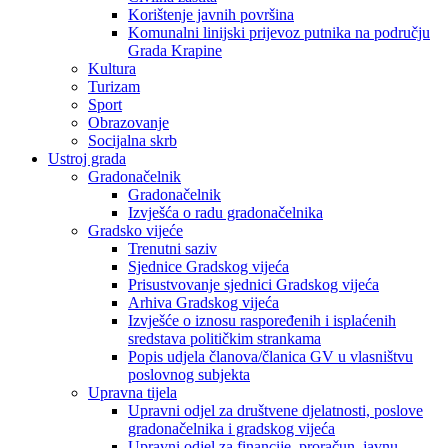
Korištenje javnih površina
Komunalni linijski prijevoz putnika na području
Grada Krapine
Kultura
Turizam
Sport
Obrazovanje
Socijalna skrb
Ustroj grada
Gradonačelnik
Gradonačelnik
Izvješća o radu gradonačelnika
Gradsko vijeće
Trenutni saziv
Sjednice Gradskog vijeća
Prisustvovanje sjednici Gradskog vijeća
Arhiva Gradskog vijeća
Izvješće o iznosu raspoređenih i isplaćenih
sredstava političkim strankama
Popis udjela članova/članica GV u vlasništvu
poslovnog subjekta
Upravna tijela
Upravni odjel za društvene djelatnosti, poslove
gradonačelnika i gradskog vijeća
Upravni odjel za financije, proračun, javnu