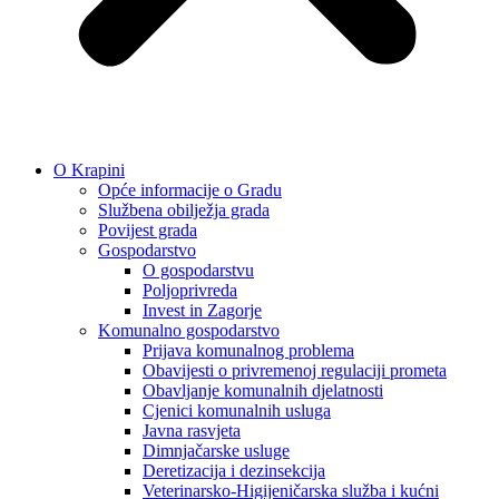
O Krapini
Opće informacije o Gradu
Službena obilježja grada
Povijest grada
Gospodarstvo
O gospodarstvu
Poljoprivreda
Invest in Zagorje
Komunalno gospodarstvo
Prijava komunalnog problema
Obavijesti o privremenoj regulaciji prometa
Obavljanje komunalnih djelatnosti
Cjenici komunalnih usluga
Javna rasvjeta
Dimnjačarske usluge
Deretizacija i dezinsekcija
Veterinarsko-Higijeničarska služba i kućni