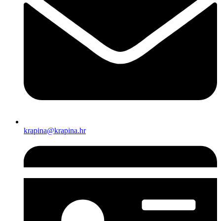
krapina@krapina.hr