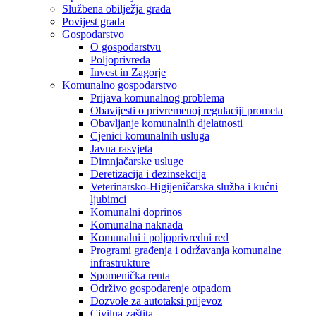
Službena obilježja grada
Povijest grada
Gospodarstvo
O gospodarstvu
Poljoprivreda
Invest in Zagorje
Komunalno gospodarstvo
Prijava komunalnog problema
Obavijesti o privremenoj regulaciji prometa
Obavljanje komunalnih djelatnosti
Cjenici komunalnih usluga
Javna rasvjeta
Dimnjačarske usluge
Deretizacija i dezinsekcija
Veterinarsko-Higijeničarska služba i kućni
ljubimci
Komunalni doprinos
Komunalna naknada
Komunalni i poljoprivredni red
Programi građenja i održavanja komunalne
infrastrukture
Spomenička renta
Održivo gospodarenje otpadom
Dozvole za autotaksi prijevoz
Civilna zaštita