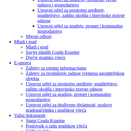
nabavu i gospodarstvo
Upravni odjel za prostorno uređenje,
graditeljstvo, zaštitu okoliša i imovinsko pravne
odnose
Upravni odjel za gradnju, promet i komunalno
gospodarstvo
Mjesni odbori
Mladi i grad
Mladi i grad
Savjet mladih Grada Krapine
Dječje gradsko vijeće
E-uprava
Zahtjev za pristup informacijama
Zahtjev za produženje radnog vremena ugostiteljskog
objekta
Upravni odjel za prostorno uređenje, graditeljstvo,
zaštitu okoliša i imovinsko pravne odnose
Upravni odjel za gradnju, promet i komunalno
gospodarstvo
Upravni odjel za društvene djelatnosti, poslove
gradonačelnika i gradskog vijeća
Važni dokumenti
Statut Grada Krapine
Poslovnik o radu gradskog vijeća