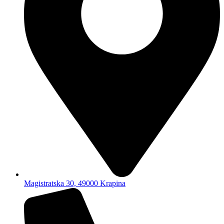
Magistratska 30, 49000 Krapina