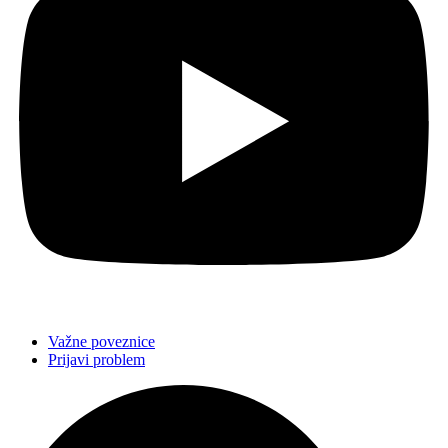
Važne poveznice
Prijavi problem