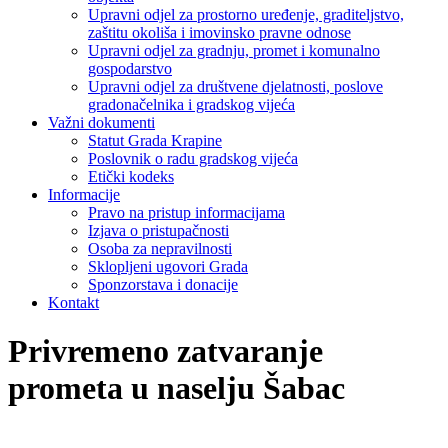
Upravni odjel za prostorno uređenje, graditeljstvo,
zaštitu okoliša i imovinsko pravne odnose
Upravni odjel za gradnju, promet i komunalno
gospodarstvo
Upravni odjel za društvene djelatnosti, poslove
gradonačelnika i gradskog vijeća
Važni dokumenti
Statut Grada Krapine
Poslovnik o radu gradskog vijeća
Etički kodeks
Informacije
Pravo na pristup informacijama
Izjava o pristupačnosti
Osoba za nepravilnosti
Sklopljeni ugovori Grada
Sponzorstava i donacije
Kontakt
Privremeno zatvaranje
prometa u naselju Šabac