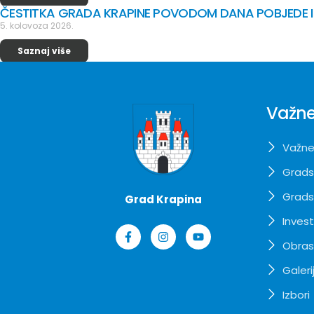
ČESTITKA GRADA KRAPINE POVODOM DANA POBJEDE I
5. kolovoza 2026.
Saznaj više
Važne
Važne
Grads
Grads
Grad Krapina
Invest
Obrasc
Galeri
Izbori