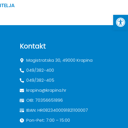
ITELJA
Op
Kontakt
Magistratska 30, 49000 Krapina
049/382-400
049/382-405
krapina@krapina.hr
OIB: 70356651896
IBAN: HR0823400091821100007
Pon-Pet: 7:00 – 15:00