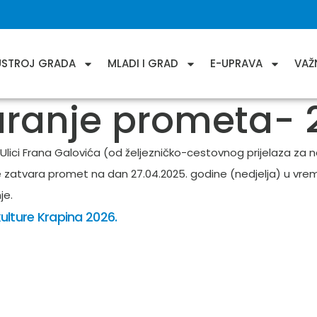
USTROJ GRADA
MLADI I GRAD
E-UPRAVA
VAŽ
ranje prometa- 2
 Ulici Frana Galovića (od željezničko-cestovnog prijelaza z
 zatvara promet na dan 27.04.2025. godine (nedjelja) u vrem
je.
ulture Krapina 2026.