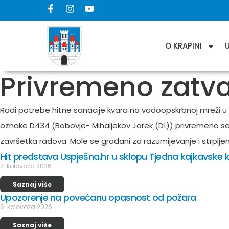
O KRAPINI
Privremeno zatva
Radi potrebe hitne sanacije kvara na vodoopskrbnoj mreži u
oznake D434 (Bobovje- Mihaljekov Jarek (D1)) privremeno se
završetka radova. Mole se građani za razumijevanje i strpljen
Hit predstava Uspješna.hr u sklopu Tjedna kajkavske k
7. kolovoza 2026.
Saznaj više
Upozorenje na povećanu opasnost od požara
6. kolovoza 2026.
Saznaj više