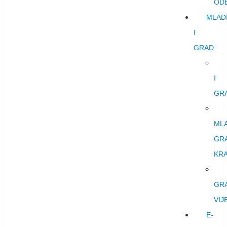
OD
MLAD
I
GRAD
I
GR
ML
GR
KRA
GR
VIJ
E-