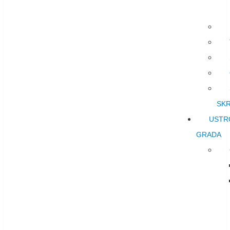
SK
USTR
GRADA