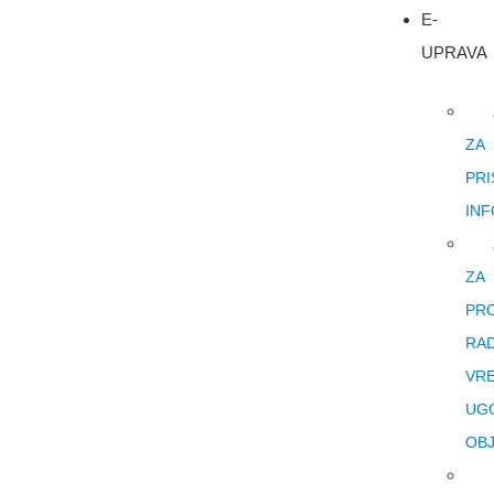
E-
UPRAVA
ZA
PRI
IN
ZA
PR
RA
VR
UG
OB