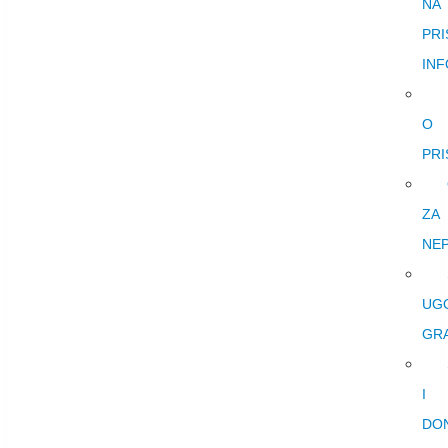
NA
PRI
IN
O
PRI
ZA
NEP
UG
GR
I
DON