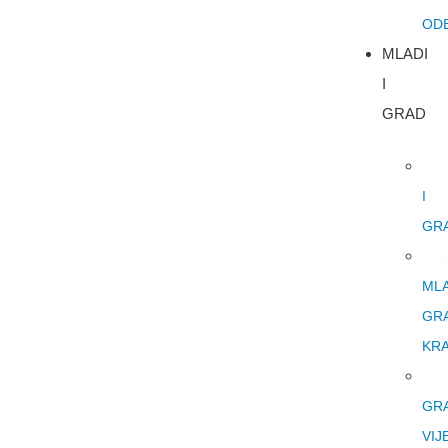
OD
MLADI
I
GRAD
I
GR
ML
GR
KRA
GR
VIJ