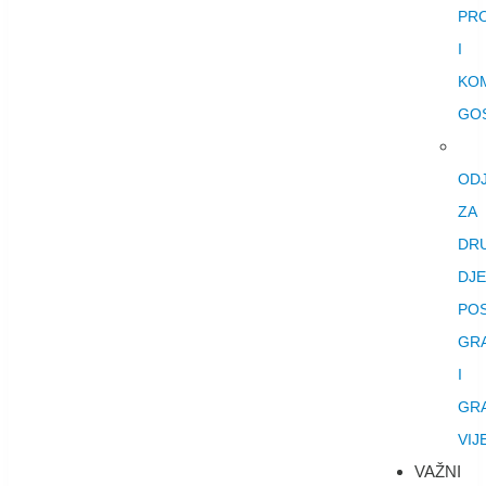
PR
I
KO
GO
ODJ
ZA
DR
DJE
PO
GR
I
GR
VIJ
VAŽNI