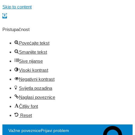
Skip to content
Open toolbar
Pristupačnost
Povećajte tekst
Smanjite tekst
Sive nijanse
Visoki kontrast
Negativni kontrast
Svijetla pozadina
Naglasi poveznice
Čitljiv font
Reset
Važne poveznice
Prijavi problem