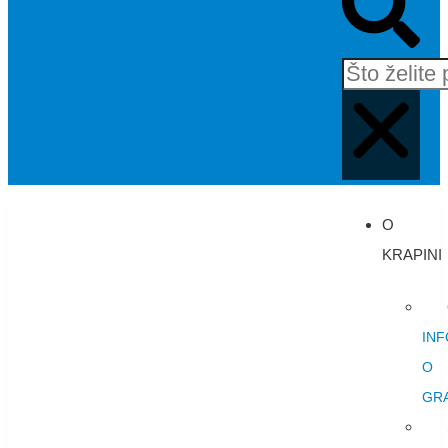
O
KRAPINI
INF
O
GR