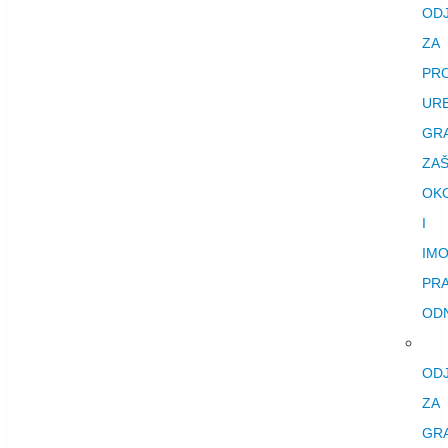
ODJ
ZA
PR
URE
GRA
ZAŠ
OKO
I
IMO
PR
OD
ODJ
ZA
GR