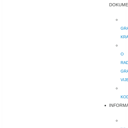
DOKUME
GR
KRA
O
RA
GR
VIJ
KO
INFORMA