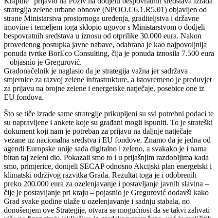
Krapine“ prijavio na Poziv na dodjelu bespovratnih sredstava Izrada
strategija zelene urbane obnove (NPOO.C6.1.R5.01) objavljen od
strane Ministarstva prostornoga uređenja, graditeljstva i državne
imovine i temeljem toga sklopio ugovor s Ministarstvom o dodjeli
bespovratnih sredstava u iznosu od otprilike 30.000 eura. Nakon
provedenog postupka javne nabave, odabrana je kao najpovoljnija
ponuda tvrtke BorEco Consulting, čija je ponuda iznosila 7.500 eura
– objasnio je Gregurović.
Gradonačelnik je naglasio da je strategija važna jer sadržava
smjernice za razvoj zelene infrastrukture, a istovremeno je preduvjet
za prijavu na brojne zelene i energetske natječaje, posebice one iz
EU fondova.
Što se tiče izrade same strategije prikupljeni su svi potrebni podaci te
su napravljene i ankete koje su građani mogli ispuniti. To je strateški
dokument koji nam je potreban za prijavu na daljnje natječaje
vezane uz nacionalna sredstva i EU fondove. Znamo da je jedna od
agendi Europske unije sada digitalno i zeleno, a svakako je i nama
bitan taj zeleni dio. Pokazali smo to i u prijašnjim razdobljima kada
smo, primjerice, donijeli SECAP odnosno Akcijski plan energetski i
klimatski održivog razvitka Grada. Rezultat toga je i odobrenih
preko 200.000 eura za ozelenjavanje i postavljanje javnih slavina –
čije je postavljanje pri kraju – pojasnio je Gregurović dodavši kako
Grad svake godine ulaže u ozelenjavanje i sadnju stabala, no
donošenjem ove Strategije, otvara se mogućnost da se takvi zahvati