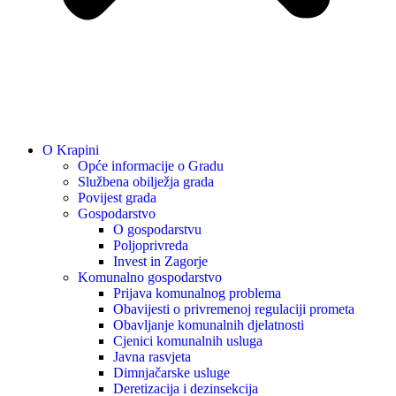
O Krapini
Opće informacije o Gradu
Službena obilježja grada
Povijest grada
Gospodarstvo
O gospodarstvu
Poljoprivreda
Invest in Zagorje
Komunalno gospodarstvo
Prijava komunalnog problema
Obavijesti o privremenoj regulaciji prometa
Obavljanje komunalnih djelatnosti
Cjenici komunalnih usluga
Javna rasvjeta
Dimnjačarske usluge
Deretizacija i dezinsekcija