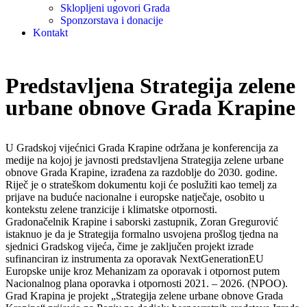
Sklopljeni ugovori Grada
Sponzorstava i donacije
Kontakt
Predstavljena Strategija zelene
urbane obnove Grada Krapine
U Gradskoj vijećnici Grada Krapine održana je konferencija za
medije na kojoj je javnosti predstavljena Strategija zelene urbane
obnove Grada Krapine, izrađena za razdoblje do 2030. godine.
Riječ je o strateškom dokumentu koji će poslužiti kao temelj za
prijave na buduće nacionalne i europske natječaje, osobito u
kontekstu zelene tranzicije i klimatske otpornosti.
Gradonačelnik Krapine i saborski zastupnik, Zoran Gregurović
istaknuo je da je Strategija formalno usvojena prošlog tjedna na
sjednici Gradskog vijeća, čime je zaključen projekt izrade
sufinanciran iz instrumenta za oporavak NextGenerationEU
Europske unije kroz Mehanizam za oporavak i otpornost putem
Nacionalnog plana oporavka i otpornosti 2021. – 2026. (NPOO).
Grad Krapina je projekt „Strategija zelene urbane obnove Grada