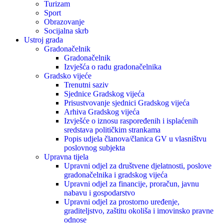
Turizam
Sport
Obrazovanje
Socijalna skrb
Ustroj grada
Gradonačelnik
Gradonačelnik
Izvješća o radu gradonačelnika
Gradsko vijeće
Trenutni saziv
Sjednice Gradskog vijeća
Prisustvovanje sjednici Gradskog vijeća
Arhiva Gradskog vijeća
Izvješće o iznosu raspoređenih i isplaćenih
sredstava političkim strankama
Popis udjela članova/članica GV u vlasništvu
poslovnog subjekta
Upravna tijela
Upravni odjel za društvene djelatnosti, poslove
gradonačelnika i gradskog vijeća
Upravni odjel za financije, proračun, javnu
nabavu i gospodarstvo
Upravni odjel za prostorno uređenje,
graditeljstvo, zaštitu okoliša i imovinsko pravne
odnose