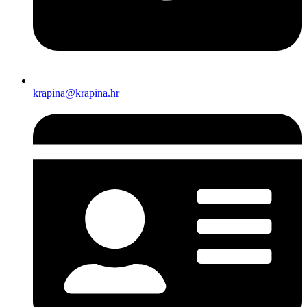
krapina@krapina.hr