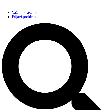
Važne poveznice
Prijavi problem