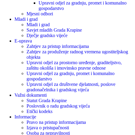
Upravni odjel za gradnju, promet i komunalno
gospodarstvo
Mjesni odbori
Mladi i grad
Mladi i grad
Savjet mladih Grada Krapine
Dječje gradsko vijeće
E-uprava
Zahtjev za pristup informacijama
Zahtjev za produženje radnog vremena ugostiteljskog
objekta
Upravni odjel za prostorno uređenje, graditeljstvo,
zaštitu okoliša i imovinsko pravne odnose
Upravni odjel za gradnju, promet i komunalno
gospodarstvo
Upravni odjel za društvene djelatnosti, poslove
gradonačelnika i gradskog vijeća
Važni dokumenti
Statut Grada Krapine
Poslovnik o radu gradskog vijeća
Etički kodeks
Informacije
Pravo na pristup informacijama
Izjava o pristupačnosti
Osoba za nepravilnosti