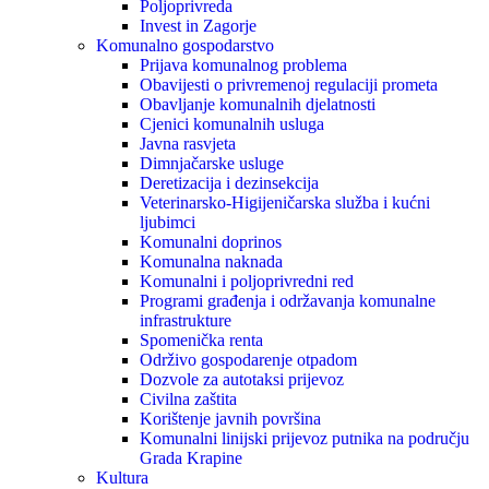
Poljoprivreda
Invest in Zagorje
Komunalno gospodarstvo
Prijava komunalnog problema
Obavijesti o privremenoj regulaciji prometa
Obavljanje komunalnih djelatnosti
Cjenici komunalnih usluga
Javna rasvjeta
Dimnjačarske usluge
Deretizacija i dezinsekcija
Veterinarsko-Higijeničarska služba i kućni
ljubimci
Komunalni doprinos
Komunalna naknada
Komunalni i poljoprivredni red
Programi građenja i održavanja komunalne
infrastrukture
Spomenička renta
Održivo gospodarenje otpadom
Dozvole za autotaksi prijevoz
Civilna zaštita
Korištenje javnih površina
Komunalni linijski prijevoz putnika na području
Grada Krapine
Kultura