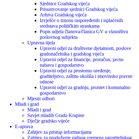
Sjednice Gradskog vijeća
Prisustvovanje sjednici Gradskog vijeća
Arhiva Gradskog vijeća
Izvješće o iznosu raspoređenih i isplaćenih
sredstava političkim strankama
Popis udjela članova/članica GV u vlasništvu
poslovnog subjekta
Upravna tijela
Upravni odjel za društvene djelatnosti, poslove
gradonačelnika i gradskog vijeća
Upravni odjel za financije, proračun, javnu
nabavu i gospodarstvo
Upravni odjel za prostorno uređenje,
graditeljstvo, zaštitu okoliša i imovinsko pravne
odnose
Upravni odjel za gradnju, promet i komunalno
gospodarstvo
Mjesni odbori
Mladi i grad
Mladi i grad
Savjet mladih Grada Krapine
Dječje gradsko vijeće
E-uprava
Zahtjev za pristup informacijama
Zahtjev za produženje radnog vremena ugostiteljskog