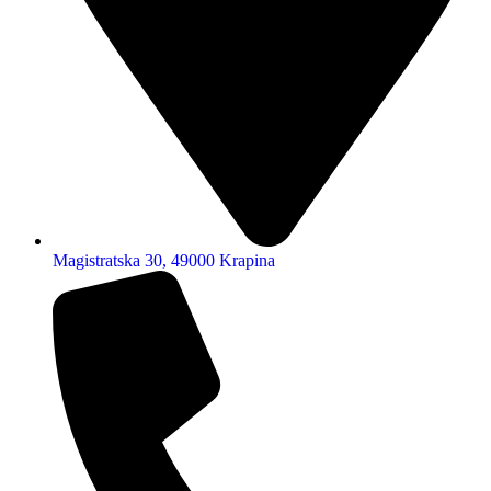
Magistratska 30, 49000 Krapina