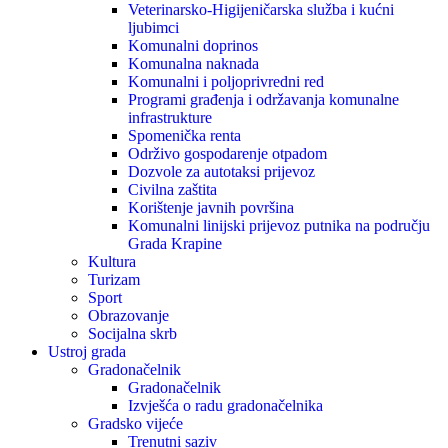
Veterinarsko-Higijeničarska služba i kućni
ljubimci
Komunalni doprinos
Komunalna naknada
Komunalni i poljoprivredni red
Programi građenja i održavanja komunalne
infrastrukture
Spomenička renta
Održivo gospodarenje otpadom
Dozvole za autotaksi prijevoz
Civilna zaštita
Korištenje javnih površina
Komunalni linijski prijevoz putnika na području
Grada Krapine
Kultura
Turizam
Sport
Obrazovanje
Socijalna skrb
Ustroj grada
Gradonačelnik
Gradonačelnik
Izvješća o radu gradonačelnika
Gradsko vijeće
Trenutni saziv