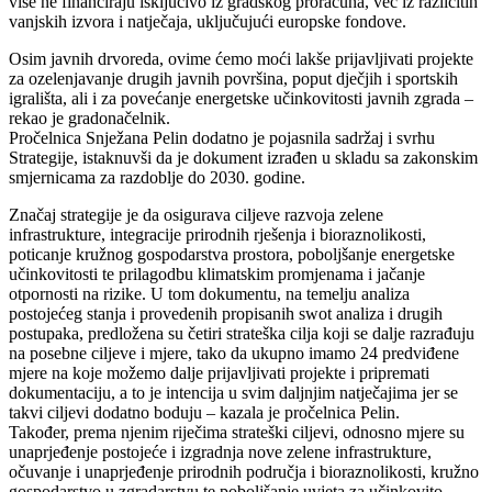
više ne financiraju isključivo iz gradskog proračuna, već iz različitih
vanjskih izvora i natječaja, uključujući europske fondove.
Osim javnih drvoreda, ovime ćemo moći lakše prijavljivati projekte
za ozelenjavanje drugih javnih površina, poput dječjih i sportskih
igrališta, ali i za povećanje energetske učinkovitosti javnih zgrada –
rekao je gradonačelnik.
Pročelnica Snježana Pelin dodatno je pojasnila sadržaj i svrhu
Strategije, istaknuvši da je dokument izrađen u skladu sa zakonskim
smjernicama za razdoblje do 2030. godine.
Značaj strategije je da osigurava ciljeve razvoja zelene
infrastrukture, integracije prirodnih rješenja i bioraznolikosti,
poticanje kružnog gospodarstva prostora, poboljšanje energetske
učinkovitosti te prilagodbu klimatskim promjenama i jačanje
otpornosti na rizike. U tom dokumentu, na temelju analiza
postojećeg stanja i provedenih propisanih swot analiza i drugih
postupaka, predložena su četiri strateška cilja koji se dalje razrađuju
na posebne ciljeve i mjere, tako da ukupno imamo 24 predviđene
mjere na koje možemo dalje prijavljivati projekte i pripremati
dokumentaciju, a to je intencija u svim daljnjim natječajima jer se
takvi ciljevi dodatno boduju – kazala je pročelnica Pelin.
Također, prema njenim riječima strateški ciljevi, odnosno mjere su
unaprjeđenje postojeće i izgradnja nove zelene infrastrukture,
očuvanje i unaprjeđenje prirodnih područja i bioraznolikosti, kružno
gospodarstvo u zgradarstvu te poboljšanje uvjeta za učinkovito