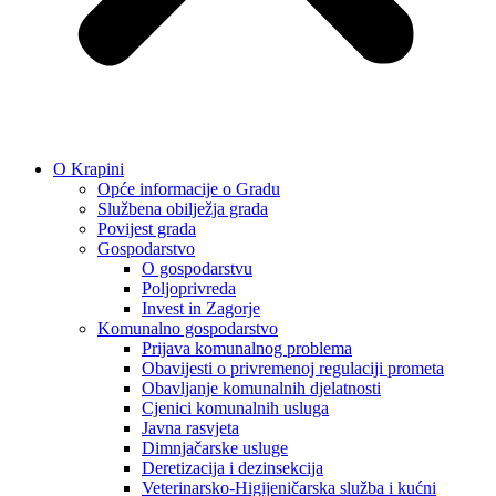
O Krapini
Opće informacije o Gradu
Službena obilježja grada
Povijest grada
Gospodarstvo
O gospodarstvu
Poljoprivreda
Invest in Zagorje
Komunalno gospodarstvo
Prijava komunalnog problema
Obavijesti o privremenoj regulaciji prometa
Obavljanje komunalnih djelatnosti
Cjenici komunalnih usluga
Javna rasvjeta
Dimnjačarske usluge
Deretizacija i dezinsekcija
Veterinarsko-Higijeničarska služba i kućni