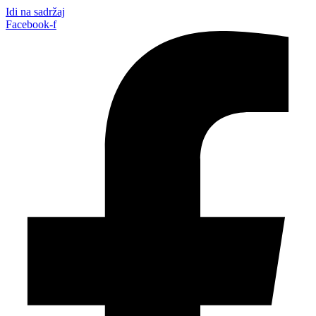
Idi na sadržaj
Facebook-f