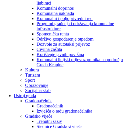
ljubimci
Komunalni doprinos
Komunalna naknada
Komunalni i poljoprivredni red
Programi građenja i održavanja komunalne
infrastrukture
Spomenička renta
Održivo gospodarenje otpadom
Dozvole za autotaksi prijevoz
Civilna zaštita
Korištenje javnih površina
Komunalni linijski prijevoz putnika na području
Grada Krapine
Kultura
Turizam
Sport
Obrazovanje
Socijalna skrb
Ustroj grada
Gradonačelnik
Gradonačelnik
Izvješća o radu gradonačelnika
Gradsko vijeće
Trenutni saziv
Sjednice Gradskog vijeća