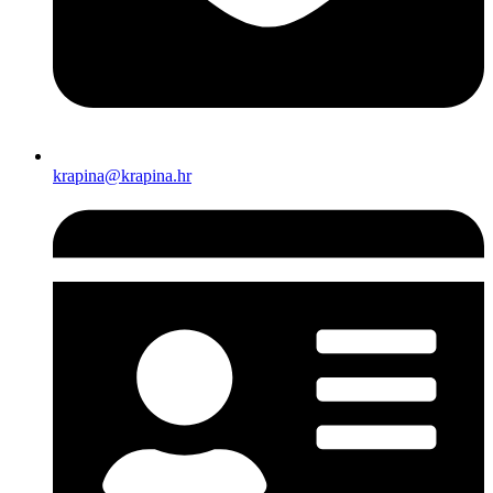
krapina@krapina.hr