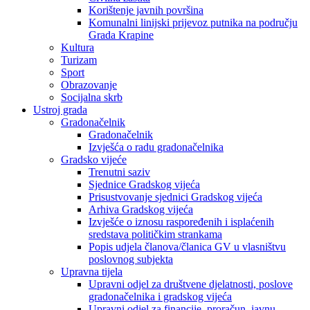
Korištenje javnih površina
Komunalni linijski prijevoz putnika na području
Grada Krapine
Kultura
Turizam
Sport
Obrazovanje
Socijalna skrb
Ustroj grada
Gradonačelnik
Gradonačelnik
Izvješća o radu gradonačelnika
Gradsko vijeće
Trenutni saziv
Sjednice Gradskog vijeća
Prisustvovanje sjednici Gradskog vijeća
Arhiva Gradskog vijeća
Izvješće o iznosu raspoređenih i isplaćenih
sredstava političkim strankama
Popis udjela članova/članica GV u vlasništvu
poslovnog subjekta
Upravna tijela
Upravni odjel za društvene djelatnosti, poslove
gradonačelnika i gradskog vijeća
Upravni odjel za financije, proračun, javnu