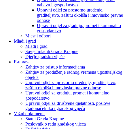
nabavu i gospodarstvo
Upravni odjel za prostorno uređenje,
graditeljstvo, zaštitu okoliša i imovinsko pravne
odnose
Upravni odjel za gradnju, promet i komunalno
gospodarstvo
Mjesni odbori
Mladi i grad
Mladi i grad
Savjet mladih Grada Krapine
Dječje gradsko vijeće
E-uprava
Zahtjev za pristup informacijama
Zahtjev za produženje radnog vremena ugostiteljskog
objekta
Upravni odjel za prostorno uređenje, graditeljstvo,
zaštitu okoliša i imovinsko pravne odnose
Upravni odjel za gradnju, promet i komunalno
gospodarstvo
Upravni odjel za društvene djelatnosti, poslove
gradonačelnika i gradskog vijeća
Važni dokumenti
Statut Grada Krapine
Poslovnik o radu gradskog vijeća