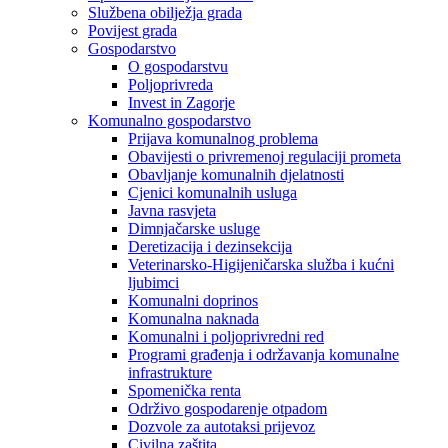
Službena obilježja grada
Povijest grada
Gospodarstvo
O gospodarstvu
Poljoprivreda
Invest in Zagorje
Komunalno gospodarstvo
Prijava komunalnog problema
Obavijesti o privremenoj regulaciji prometa
Obavljanje komunalnih djelatnosti
Cjenici komunalnih usluga
Javna rasvjeta
Dimnjačarske usluge
Deretizacija i dezinsekcija
Veterinarsko-Higijeničarska služba i kućni
ljubimci
Komunalni doprinos
Komunalna naknada
Komunalni i poljoprivredni red
Programi građenja i održavanja komunalne
infrastrukture
Spomenička renta
Održivo gospodarenje otpadom
Dozvole za autotaksi prijevoz
Civilna zaštita