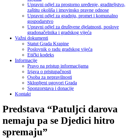
Upravni odjel za prostorno uređenje, graditeljstvo,
zaštitu okoliša i imovinsko pravne odnose
Upravni odjel za gradnju, promet i komunalno
gospodarstvo
Upravni odjel za društvene djelatnosti, poslove
gradonačelnika i gradskog vijeća
Važni dokumenti
Statut Grada Krapine
Poslovnik o radu gradskog vijeća
Etički kodeks
Informacije
Pravo na pristup informacijama
Izjava o pristupačnosti
Osoba za nepravilnosti
Sklopljeni ugovori Grada
Sponzorstava i donacije
Kontakt
Predstava “Patuljci darova
nemaju pa se Djedici hitro
spremaju”