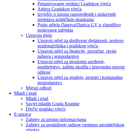
Prisustvovanje sjednici Gradskog vijeća
Arhiva Gradskog vijeća
Izvješće o iznosu raspoređenih i isplaćenih
sredstava političkim strankama
Popis udjela članova/članica GV u vlasništvu
poslovnog subjekta
Upravna tijela
Upravni odjel za društvene djelatnosti, poslove
gradonačelnika i gradskog vijeća
Upravni odjel za financije, proračun, javnu
nabavu i gospodarstvo
Upravni odjel za prostorno uređenje,
graditeljstvo, zaštitu okoliša i imovinsko pravne
odnose
Upravni odjel za gradnju, promet i komunalno
gospodarstvo
Mjesni odbori
Mladi i grad
Mladi i grad
Savjet mladih Grada Krapine
Dječje gradsko vijeće
E-uprava
Zahtjev za pristup informacijama
Zahtjev za produženje radnog vremena ugostiteljskog
objekta