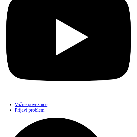
Važne poveznice
Prijavi problem