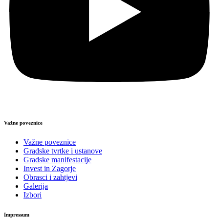
Važne poveznice
Važne poveznice
Gradske tvrtke i ustanove
Gradske manifestacije
Invest in Zagorje
Obrasci i zahtjevi
Galerija
Izbori
Impressum