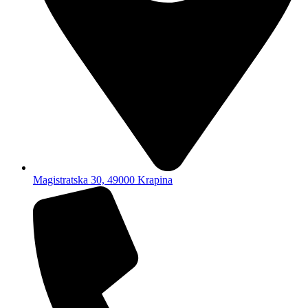
Magistratska 30, 49000 Krapina