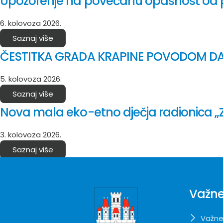
Upozorenje na povećanu opasnost od 
6. kolovoza 2026.
Saznaj više
ČESTITKA GRADA KRAPINE POVODOM DA
5. kolovoza 2026.
Saznaj više
Nova mala eko-etno dječja radionica „Z
3. kolovoza 2026.
Saznaj više
Važne
Važne