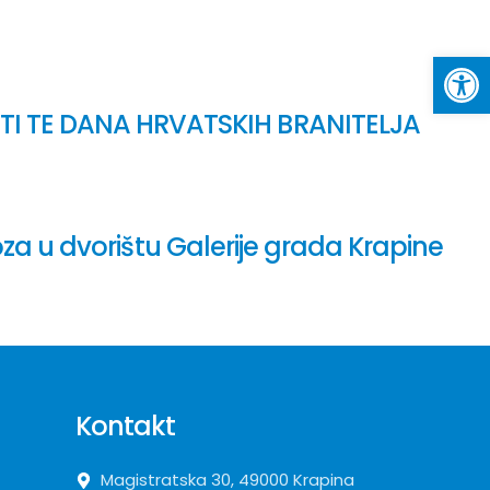
Op
I TE DANA HRVATSKIH BRANITELJA
za u dvorištu Galerije grada Krapine
Kontakt
Magistratska 30, 49000 Krapina