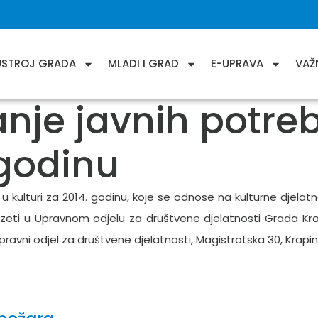
USTROJ GRADA
MLADI I GRAD
E-UPRAVA
VAŽ
nje javnih potreb
 godinu
 kulturi za 2014. godinu, koje se odnose na kulturne djelatno
eti u Upravnom odjelu za društvene djelatnosti Grada Krapin
vni odjel za društvene djelatnosti, Magistratska 30, Krapina,