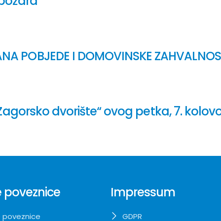
požara
NA POBJEDE I DOMOVINSKE ZAHVALNOST
agorsko dvorište“ ovog petka, 7. kolovo
 poveznice
Impressum
 poveznice
GDPR