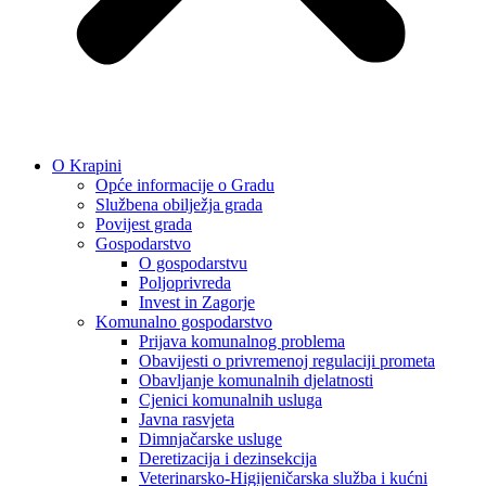
O Krapini
Opće informacije o Gradu
Službena obilježja grada
Povijest grada
Gospodarstvo
O gospodarstvu
Poljoprivreda
Invest in Zagorje
Komunalno gospodarstvo
Prijava komunalnog problema
Obavijesti o privremenoj regulaciji prometa
Obavljanje komunalnih djelatnosti
Cjenici komunalnih usluga
Javna rasvjeta
Dimnjačarske usluge
Deretizacija i dezinsekcija
Veterinarsko-Higijeničarska služba i kućni