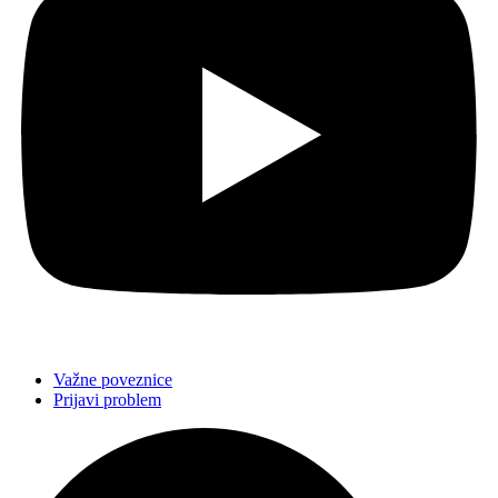
Važne poveznice
Prijavi problem