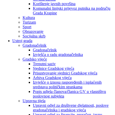
Korištenje javnih površina
Komunalni linijski prijevoz putnika na području
Grada Krapine
Kultura
Turizam
Sport
Obrazovanje
Socijalna skrb
Ustroj grada
Gradonačelnik
Gradonačelnik
Izvješća o radu gradonačelnika
Gradsko vijeće
Trenutni saziv
Sjednice Gradskog vijeća
Prisustvovanje sjednici Gradskog vijeća
Arhiva Gradskog vijeća
Izvješće o iznosu raspoređenih i isplaćenih
sredstava političkim strankama
Popis udjela članova/članica GV u vlasništvu
poslovnog subjekta
Upravna tijela
Upravni odjel za društvene djelatnosti, poslove
gradonačelnika i gradskog vijeća
Upravni odjel za financije, proračun, javnu