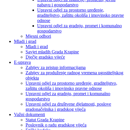
nabavu i gospodarstvo
Upravni odjel za prostorno uređenje,
graditeljstvo, zaštitu okoliša i imovinsko pravne
odnose
Upravni odjel za gradnju, promet i komunalno
gospodarstvo
Mjesni odbori
Mladi i grad
Mladi i grad
Savjet mladih Grada Krapine
Dječje gradsko vijeće
E-uprava
Zahtjev za pristup informacijama
Zahtjev za produženje radnog vremena ugostiteljskog
objekta
Upravni odjel za prostorno uređenje, graditeljstvo,
zaštitu okoliša i imovinsko pravne odnose
Upravni odjel za gradnju, promet i komunalno
gospodarstvo
Upravni odjel za društvene djelatnosti, poslove
gradonačelnika i gradskog vijeća
Važni dokumenti
Statut Grada Krapine
Poslovnik o radu gradskog vijeća