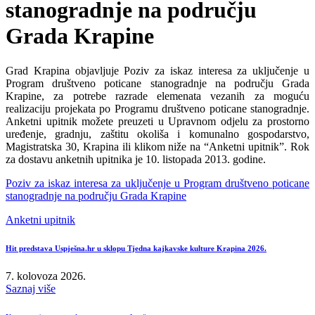
stanogradnje na području
Grada Krapine
Grad Krapina objavljuje Poziv za iskaz interesa za uključenje u
Program društveno poticane stanogradnje na području Grada
Krapine, za potrebe razrade elemenata vezanih za moguću
realizaciju projekata po Programu društveno poticane stanogradnje.
Anketni upitnik možete preuzeti u Upravnom odjelu za prostorno
uređenje, gradnju, zaštitu okoliša i komunalno gospodarstvo,
Magistratska 30, Krapina ili klikom niže na “Anketni upitnik”. Rok
za dostavu anketnih upitnika je 10. listopada 2013. godine.
Poziv za iskaz interesa za uključenje u Program društveno poticane
stanogradnje na području Grada Krapine
Anketni upitnik
Hit predstava Uspješna.hr u sklopu Tjedna kajkavske kulture Krapina 2026.
7. kolovoza 2026.
Saznaj više