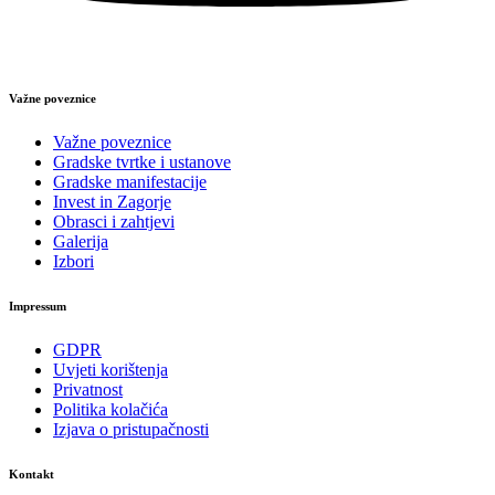
Važne poveznice
Važne poveznice
Gradske tvrtke i ustanove
Gradske manifestacije
Invest in Zagorje
Obrasci i zahtjevi
Galerija
Izbori
Impressum
GDPR
Uvjeti korištenja
Privatnost
Politika kolačića
Izjava o pristupačnosti
Kontakt