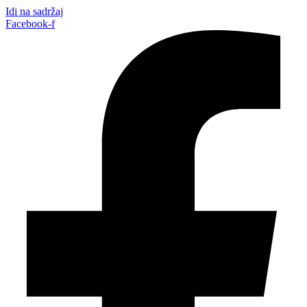
Idi na sadržaj
Facebook-f