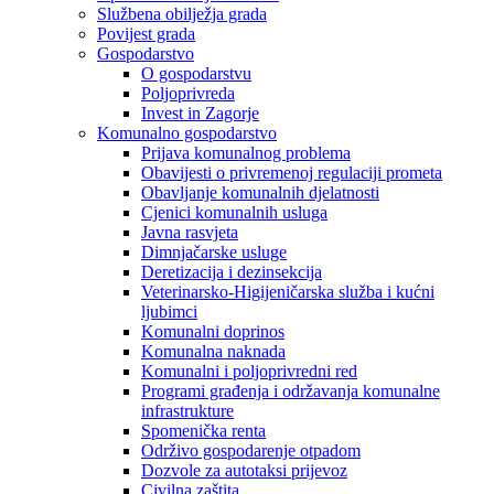
Službena obilježja grada
Povijest grada
Gospodarstvo
O gospodarstvu
Poljoprivreda
Invest in Zagorje
Komunalno gospodarstvo
Prijava komunalnog problema
Obavijesti o privremenoj regulaciji prometa
Obavljanje komunalnih djelatnosti
Cjenici komunalnih usluga
Javna rasvjeta
Dimnjačarske usluge
Deretizacija i dezinsekcija
Veterinarsko-Higijeničarska služba i kućni
ljubimci
Komunalni doprinos
Komunalna naknada
Komunalni i poljoprivredni red
Programi građenja i održavanja komunalne
infrastrukture
Spomenička renta
Održivo gospodarenje otpadom
Dozvole za autotaksi prijevoz
Civilna zaštita