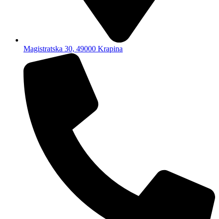
Magistratska 30, 49000 Krapina