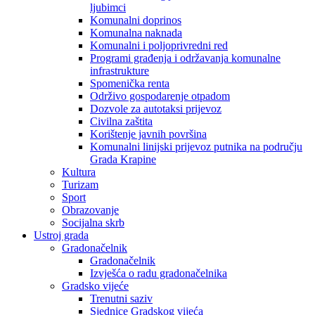
ljubimci
Komunalni doprinos
Komunalna naknada
Komunalni i poljoprivredni red
Programi građenja i održavanja komunalne
infrastrukture
Spomenička renta
Održivo gospodarenje otpadom
Dozvole za autotaksi prijevoz
Civilna zaštita
Korištenje javnih površina
Komunalni linijski prijevoz putnika na području
Grada Krapine
Kultura
Turizam
Sport
Obrazovanje
Socijalna skrb
Ustroj grada
Gradonačelnik
Gradonačelnik
Izvješća o radu gradonačelnika
Gradsko vijeće
Trenutni saziv
Sjednice Gradskog vijeća