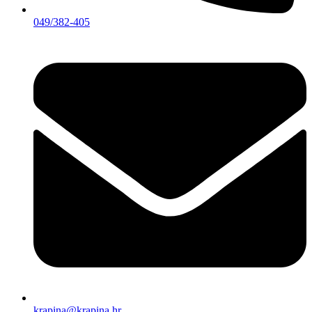
049/382-405
krapina@krapina.hr