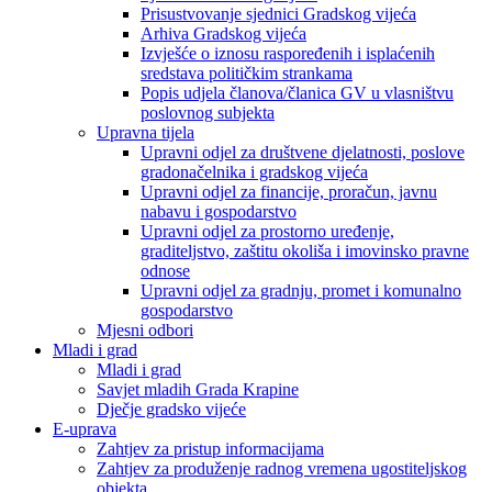
Prisustvovanje sjednici Gradskog vijeća
Arhiva Gradskog vijeća
Izvješće o iznosu raspoređenih i isplaćenih
sredstava političkim strankama
Popis udjela članova/članica GV u vlasništvu
poslovnog subjekta
Upravna tijela
Upravni odjel za društvene djelatnosti, poslove
gradonačelnika i gradskog vijeća
Upravni odjel za financije, proračun, javnu
nabavu i gospodarstvo
Upravni odjel za prostorno uređenje,
graditeljstvo, zaštitu okoliša i imovinsko pravne
odnose
Upravni odjel za gradnju, promet i komunalno
gospodarstvo
Mjesni odbori
Mladi i grad
Mladi i grad
Savjet mladih Grada Krapine
Dječje gradsko vijeće
E-uprava
Zahtjev za pristup informacijama
Zahtjev za produženje radnog vremena ugostiteljskog
objekta