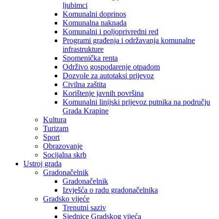
ljubimci
Komunalni doprinos
Komunalna naknada
Komunalni i poljoprivredni red
Programi građenja i održavanja komunalne
infrastrukture
Spomenička renta
Održivo gospodarenje otpadom
Dozvole za autotaksi prijevoz
Civilna zaštita
Korištenje javnih površina
Komunalni linijski prijevoz putnika na području
Grada Krapine
Kultura
Turizam
Sport
Obrazovanje
Socijalna skrb
Ustroj grada
Gradonačelnik
Gradonačelnik
Izvješća o radu gradonačelnika
Gradsko vijeće
Trenutni saziv
Sjednice Gradskog vijeća