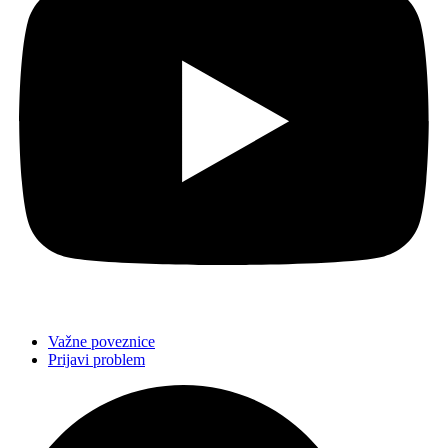
Važne poveznice
Prijavi problem