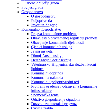
Službena obilježja grada
Povijest grada
Gospodarstvo
O gospodarstvu
Poljoprivreda
Invest in Zagorje
Komunalno gospodarstvo
Prijava komunalnog problema
Obavijesti o privremenoj regulaciji prometa
Obavljanje komunalnih djelatnosti
Cjenici komunalnih usluga
Javna rasvjeta
Dimnjačarske usluge
Deretizacija i dezinsekcija
Veterinarsko-Higijeničarska služba i kućni
ljubimci
Komunalni doprinos
Komunalna naknada
Komunalni i poljoprivredni red
Programi građenja i održavanja komunalne
infrastrukture
Spomenička renta
Održivo gospodarenje otpadom
Dozvole za autotaksi prijevoz
Civilna zaštita