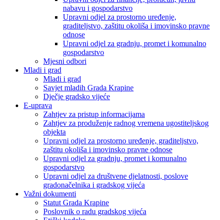
nabavu i gospodarstvo
Upravni odjel za prostorno uređenje,
graditeljstvo, zaštitu okoliša i imovinsko pravne
odnose
Upravni odjel za gradnju, promet i komunalno
gospodarstvo
Mjesni odbori
Mladi i grad
Mladi i grad
Savjet mladih Grada Krapine
Dječje gradsko vijeće
E-uprava
Zahtjev za pristup informacijama
Zahtjev za produženje radnog vremena ugostiteljskog
objekta
Upravni odjel za prostorno uređenje, graditeljstvo,
zaštitu okoliša i imovinsko pravne odnose
Upravni odjel za gradnju, promet i komunalno
gospodarstvo
Upravni odjel za društvene djelatnosti, poslove
gradonačelnika i gradskog vijeća
Važni dokumenti
Statut Grada Krapine
Poslovnik o radu gradskog vijeća