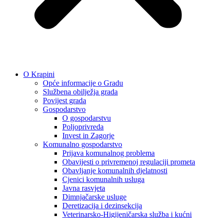
O Krapini
Opće informacije o Gradu
Službena obilježja grada
Povijest grada
Gospodarstvo
O gospodarstvu
Poljoprivreda
Invest in Zagorje
Komunalno gospodarstvo
Prijava komunalnog problema
Obavijesti o privremenoj regulaciji prometa
Obavljanje komunalnih djelatnosti
Cjenici komunalnih usluga
Javna rasvjeta
Dimnjačarske usluge
Deretizacija i dezinsekcija
Veterinarsko-Higijeničarska služba i kućni