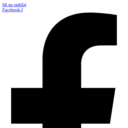
Idi na sadržaj
Facebook-f