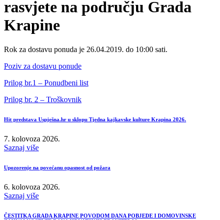
rasvjete na području Grada
Krapine
Rok za dostavu ponuda je 26.04.2019. do 10:00 sati.
Poziv za dostavu ponude
Prilog br.1 – Ponudbeni list
Prilog br. 2 – Troškovnik
Hit predstava Uspješna.hr u sklopu Tjedna kajkavske kulture Krapina 2026.
7. kolovoza 2026.
Saznaj više
Upozorenje na povećanu opasnost od požara
6. kolovoza 2026.
Saznaj više
ČESTITKA GRADA KRAPINE POVODOM DANA POBJEDE I DOMOVINSKE