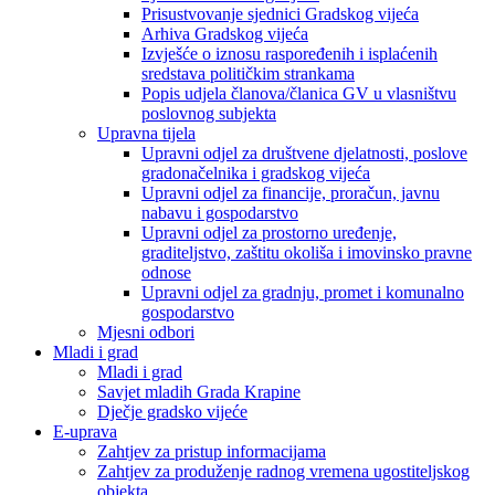
Prisustvovanje sjednici Gradskog vijeća
Arhiva Gradskog vijeća
Izvješće o iznosu raspoređenih i isplaćenih
sredstava političkim strankama
Popis udjela članova/članica GV u vlasništvu
poslovnog subjekta
Upravna tijela
Upravni odjel za društvene djelatnosti, poslove
gradonačelnika i gradskog vijeća
Upravni odjel za financije, proračun, javnu
nabavu i gospodarstvo
Upravni odjel za prostorno uređenje,
graditeljstvo, zaštitu okoliša i imovinsko pravne
odnose
Upravni odjel za gradnju, promet i komunalno
gospodarstvo
Mjesni odbori
Mladi i grad
Mladi i grad
Savjet mladih Grada Krapine
Dječje gradsko vijeće
E-uprava
Zahtjev za pristup informacijama
Zahtjev za produženje radnog vremena ugostiteljskog
objekta