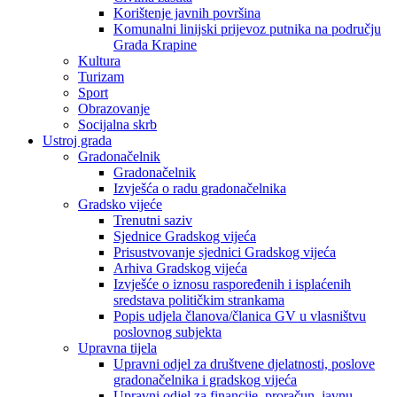
Korištenje javnih površina
Komunalni linijski prijevoz putnika na području
Grada Krapine
Kultura
Turizam
Sport
Obrazovanje
Socijalna skrb
Ustroj grada
Gradonačelnik
Gradonačelnik
Izvješća o radu gradonačelnika
Gradsko vijeće
Trenutni saziv
Sjednice Gradskog vijeća
Prisustvovanje sjednici Gradskog vijeća
Arhiva Gradskog vijeća
Izvješće o iznosu raspoređenih i isplaćenih
sredstava političkim strankama
Popis udjela članova/članica GV u vlasništvu
poslovnog subjekta
Upravna tijela
Upravni odjel za društvene djelatnosti, poslove
gradonačelnika i gradskog vijeća
Upravni odjel za financije, proračun, javnu