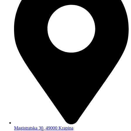
Magistratska 30, 49000 Krapina