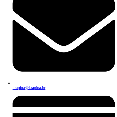
krapina@krapina.hr