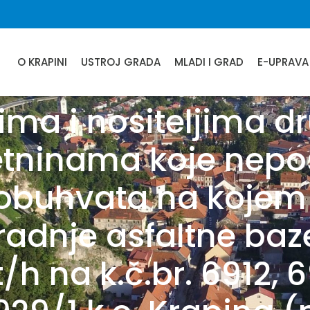
O KRAPINI
USTROJ GRADA
MLADI I GRAD
E-UPRAVA
ima i nositeljima d
etninama koje nepo
r obuhvata na kojem
radnje asfaltne ba
h na k.č.br. 6912, 6