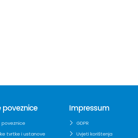
 poveznice
Impressum
 poveznice
GDPR
ke tvrtke i ustanove
Uvjeti korištenja