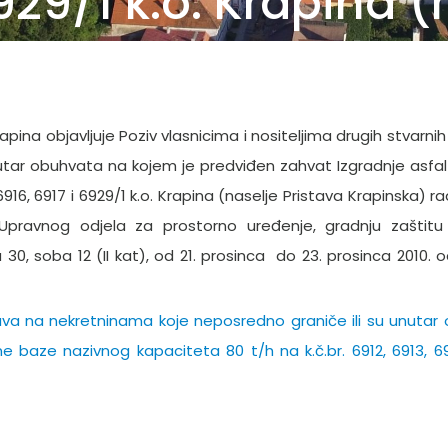
929/1 k.o. Krapina (
pina objavljuje Poziv vlasnicima i nositeljima drugih stvarni
utar obuhvata na kojem je predviđen zahvat Izgradnje asfa
916, 6917 i 6929/1 k.o. Krapina (naselje Pristava Krapinska) ra
 Upravnog odjela za prostorno uređenje, gradnju zaštitu 
0, soba 12 (II kat), od 21. prosinca do 23. prosinca 2010. 
prava na nekretninama koje neposredno graniče ili su unutar
 baze nazivnog kapaciteta 80 t/h na k.č.br. 6912, 6913, 691