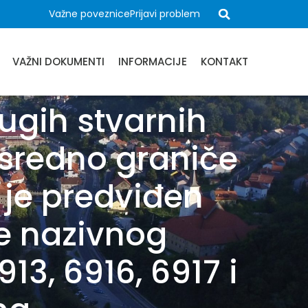
Važne poveznice
Prijavi problem
VAŽNI DOKUMENTI
INFORMACIJE
KONTAKT
rugih stvarnih
sredno graniče
 je predviđen
ze nazivnog
913, 6916, 6917 i