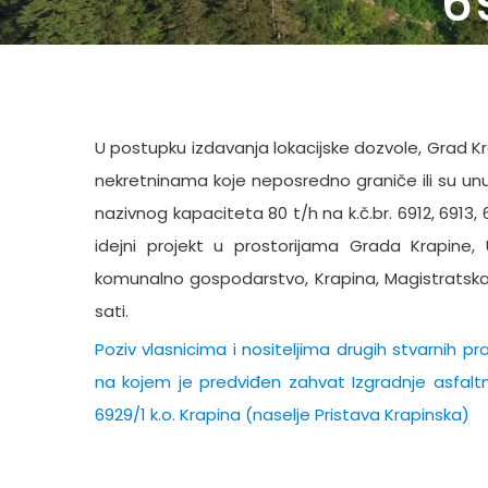
6
U postupku izdavanja lokacijske dozvole, Grad Kra
nekretninama koje neposredno graniče ili su un
nazivnog kapaciteta 80 t/h na k.č.br. 6912, 6913, 6
idejni projekt u prostorijama Grada Krapine,
komunalno gospodarstvo, Krapina, Magistratska 3
sati.
Poziv vlasnicima i nositeljima drugih stvarnih 
na kojem je predviđen zahvat Izgradnje asfaltne
6929/1 k.o. Krapina (naselje Pristava Krapinska)