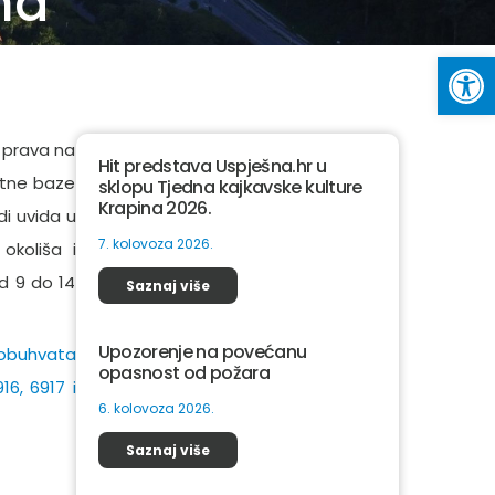
na
Op
h prava na
Hit predstava Uspješna.hr u
ltne baze
sklopu Tjedna kajkavske kulture
Krapina 2026.
di uvida u
7. kolovoza 2026.
okoliša i
od 9 do 14
Saznaj više
Upozorenje na povećanu
 obuhvata
opasnost od požara
6, 6917 i
6. kolovoza 2026.
Saznaj više