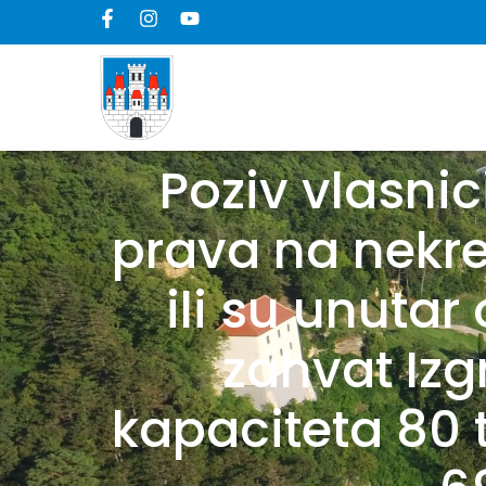
Poziv vlasnic
prava na nekr
ili su unuta
zahvat Izg
kapaciteta 80 t/