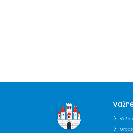
Važne
Važne
Grads