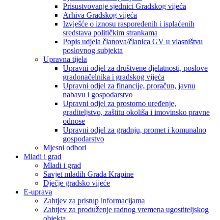
Prisustvovanje sjednici Gradskog vijeća
Arhiva Gradskog vijeća
Izvješće o iznosu raspoređenih i isplaćenih
sredstava političkim strankama
Popis udjela članova/članica GV u vlasništvu
poslovnog subjekta
Upravna tijela
Upravni odjel za društvene djelatnosti, poslove
gradonačelnika i gradskog vijeća
Upravni odjel za financije, proračun, javnu
nabavu i gospodarstvo
Upravni odjel za prostorno uređenje,
graditeljstvo, zaštitu okoliša i imovinsko pravne
odnose
Upravni odjel za gradnju, promet i komunalno
gospodarstvo
Mjesni odbori
Mladi i grad
Mladi i grad
Savjet mladih Grada Krapine
Dječje gradsko vijeće
E-uprava
Zahtjev za pristup informacijama
Zahtjev za produženje radnog vremena ugostiteljskog
objekta