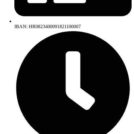
IBAN: HR0823400091821100007