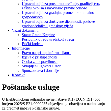
Upravni odjel za prostorno uređenje, graditeljstvo,
zaštitu okoliša i imovinsko pravne odnose
Upravni odjel za gradnju, promet i komunalno
gospodarstvo
Upravni odjel za društvene djelatnosti, poslove
gradonačelnika i gradskog vijeća
Važni dokumenti
Statut Grada Krapine
Poslovnik o radu gradskog vijeća
Etički kodeks
Informacije
Pravo na pristup informacijama
Izjava o pristupačnosti
Osoba za nepravilnosti
Sklopljeni ugovori Grada
Sponzorstava i donacije
Kontakt
Poštanske usluge
U Elektroničkom oglasniku javne nabave RH (EOJN RH) pod
brojem 2025/S F21-0000235 objavljena je obavijest o nadmetanju
za predmet nabave Poštanske usluge.