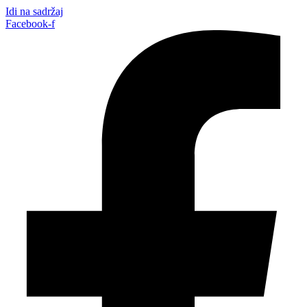
Idi na sadržaj
Facebook-f