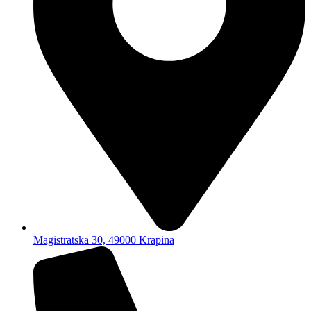
Magistratska 30, 49000 Krapina