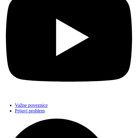
Važne poveznice
Prijavi problem