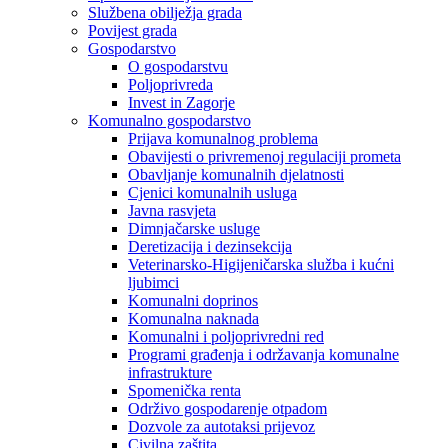
Službena obilježja grada
Povijest grada
Gospodarstvo
O gospodarstvu
Poljoprivreda
Invest in Zagorje
Komunalno gospodarstvo
Prijava komunalnog problema
Obavijesti o privremenoj regulaciji prometa
Obavljanje komunalnih djelatnosti
Cjenici komunalnih usluga
Javna rasvjeta
Dimnjačarske usluge
Deretizacija i dezinsekcija
Veterinarsko-Higijeničarska služba i kućni
ljubimci
Komunalni doprinos
Komunalna naknada
Komunalni i poljoprivredni red
Programi građenja i održavanja komunalne
infrastrukture
Spomenička renta
Održivo gospodarenje otpadom
Dozvole za autotaksi prijevoz
Civilna zaštita