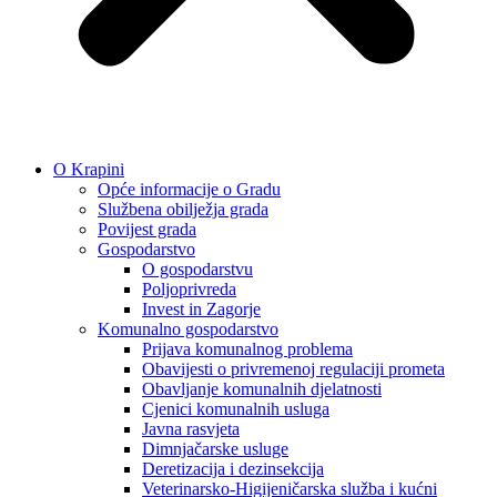
O Krapini
Opće informacije o Gradu
Službena obilježja grada
Povijest grada
Gospodarstvo
O gospodarstvu
Poljoprivreda
Invest in Zagorje
Komunalno gospodarstvo
Prijava komunalnog problema
Obavijesti o privremenoj regulaciji prometa
Obavljanje komunalnih djelatnosti
Cjenici komunalnih usluga
Javna rasvjeta
Dimnjačarske usluge
Deretizacija i dezinsekcija
Veterinarsko-Higijeničarska služba i kućni