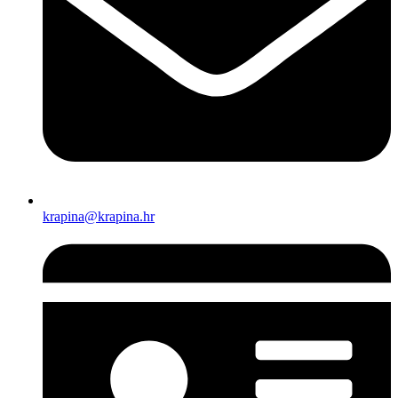
krapina@krapina.hr