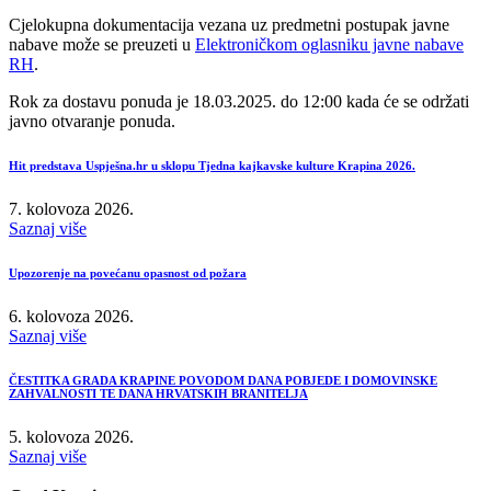
Cjelokupna dokumentacija vezana uz predmetni postupak javne
nabave može se preuzeti u
Elektroničkom oglasniku javne nabave
RH
.
Rok za dostavu ponuda je 18.03.2025. do 12:00 kada će se održati
javno otvaranje ponuda.
Hit predstava Uspješna.hr u sklopu Tjedna kajkavske kulture Krapina 2026.
7. kolovoza 2026.
Saznaj više
Upozorenje na povećanu opasnost od požara
6. kolovoza 2026.
Saznaj više
ČESTITKA GRADA KRAPINE POVODOM DANA POBJEDE I DOMOVINSKE
ZAHVALNOSTI TE DANA HRVATSKIH BRANITELJA
5. kolovoza 2026.
Saznaj više