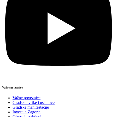
Važne poveznice
Važne poveznice
Gradske tvrtke i ustanove
Gradske manifestacije
Invest in Zagorje
Obrasci i zahtjevi