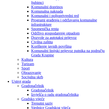
ljubimci
Komunalni doprinos
Komunalna naknada
Komunalni i poljoprivredni red
Programi građenja i održavanja komunalne
infrastrukture
Spomenička renta
Održivo gospodarenje otpadom
Dozvole za autotaksi prijevoz
Civilna zaštita
Korištenje javnih površina
Komunalni linijski prijevoz putnika na području
Grada Krapine
Kultura
Turizam
Sport
Obrazovanje
Socijalna skrb
Ustroj grada
Gradonačelnik
Gradonačelnik
Izvješća o radu gradonačelnika
Gradsko vijeće
Trenutni saziv
Sjednice Gradskog vijeća