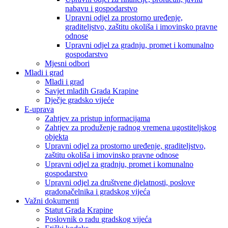
nabavu i gospodarstvo
Upravni odjel za prostorno uređenje,
graditeljstvo, zaštitu okoliša i imovinsko pravne
odnose
Upravni odjel za gradnju, promet i komunalno
gospodarstvo
Mjesni odbori
Mladi i grad
Mladi i grad
Savjet mladih Grada Krapine
Dječje gradsko vijeće
E-uprava
Zahtjev za pristup informacijama
Zahtjev za produženje radnog vremena ugostiteljskog
objekta
Upravni odjel za prostorno uređenje, graditeljstvo,
zaštitu okoliša i imovinsko pravne odnose
Upravni odjel za gradnju, promet i komunalno
gospodarstvo
Upravni odjel za društvene djelatnosti, poslove
gradonačelnika i gradskog vijeća
Važni dokumenti
Statut Grada Krapine
Poslovnik o radu gradskog vijeća