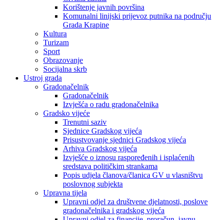
Korištenje javnih površina
Komunalni linijski prijevoz putnika na području
Grada Krapine
Kultura
Turizam
Sport
Obrazovanje
Socijalna skrb
Ustroj grada
Gradonačelnik
Gradonačelnik
Izvješća o radu gradonačelnika
Gradsko vijeće
Trenutni saziv
Sjednice Gradskog vijeća
Prisustvovanje sjednici Gradskog vijeća
Arhiva Gradskog vijeća
Izvješće o iznosu raspoređenih i isplaćenih
sredstava političkim strankama
Popis udjela članova/članica GV u vlasništvu
poslovnog subjekta
Upravna tijela
Upravni odjel za društvene djelatnosti, poslove
gradonačelnika i gradskog vijeća
Upravni odjel za financije, proračun, javnu