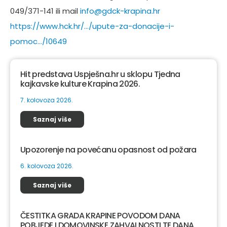
049/371-141 ili mail
info@gdck-krapina.hr
https://www.hck.hr/…/upute-za-donacije-i-
pomoc…/10649
Hit predstava Uspješna.hr u sklopu Tjedna
kajkavske kulture Krapina 2026.
7. kolovoza 2026.
Saznaj više
Upozorenje na povećanu opasnost od požara
6. kolovoza 2026.
Saznaj više
ČESTITKA GRADA KRAPINE POVODOM DANA
POBJEDE I DOMOVINSKE ZAHVALNOSTI TE DANA