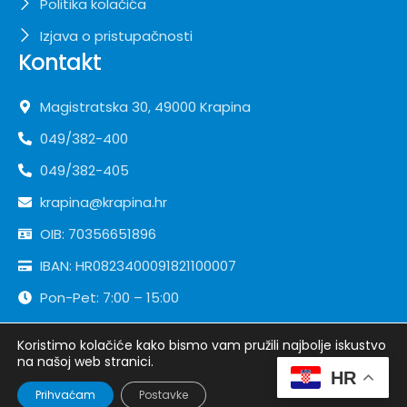
Politika kolačića
Izjava o pristupačnosti
Kontakt
Magistratska 30, 49000 Krapina
049/382-400
049/382-405
krapina@krapina.hr
OIB: 70356651896
IBAN: HR0823400091821100007
Pon-Pet: 7:00 – 15:00
Koristimo kolačiće kako bismo vam pružili najbolje iskustvo
Copyright ©
Grad Krapina
| Sva prava pridržana
na našoj web stranici.
HR
Developed by
krMedia
Prihvaćam
Postavke