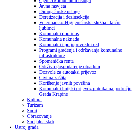
Cjenici komunalnih usluga
Javna rasvjeta
Dimnjačarske usluge
Deretizacija i dezinsekcija
Veterinarsko-Higijeničarska služba i kućni
ljubimci
Komunalni doprinos
Komunalna naknada
Komunalni i poljoprivredni red
Programi građenja i održavanja komunalne
infrastrukture
Spomenička renta
Održivo gospodarenje otpadom
Dozvole za autotaksi prijevoz
Civilna zaštita
Korištenje javnih površina
Komunalni linijski prijevoz putnika na području
Grada Krapine
Kultura
Turizam
Sport
Obrazovanje
Socijalna skrb
Ustroj grada