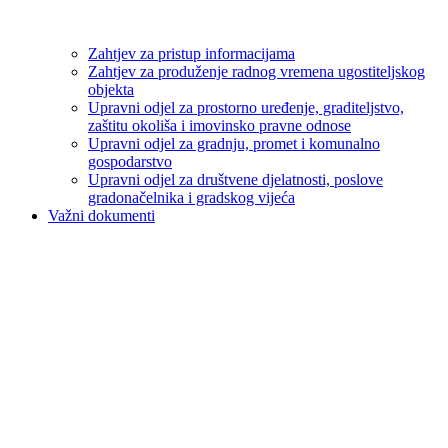
Zahtjev za pristup informacijama
Zahtjev za produženje radnog vremena ugostiteljskog
objekta
Upravni odjel za prostorno uređenje, graditeljstvo,
zaštitu okoliša i imovinsko pravne odnose
Upravni odjel za gradnju, promet i komunalno
gospodarstvo
Upravni odjel za društvene djelatnosti, poslove
gradonačelnika i gradskog vijeća
Važni dokumenti