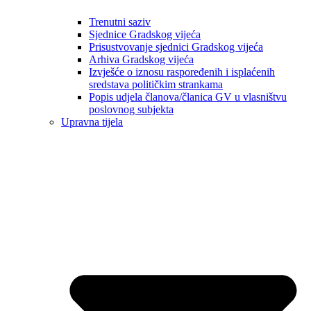
Trenutni saziv
Sjednice Gradskog vijeća
Prisustvovanje sjednici Gradskog vijeća
Arhiva Gradskog vijeća
Izvješće o iznosu raspoređenih i isplaćenih
sredstava političkim strankama
Popis udjela članova/članica GV u vlasništvu
poslovnog subjekta
Upravna tijela