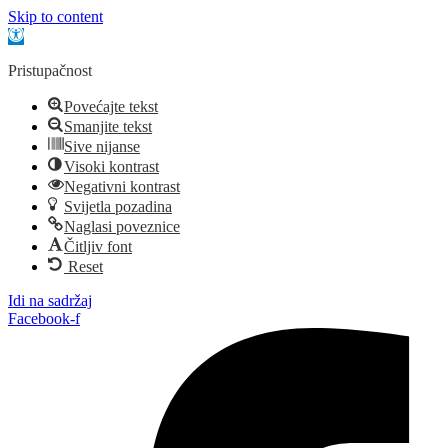
Skip to content
Open toolbar
Pristupačnost
Povećajte tekst
Smanjite tekst
Sive nijanse
Visoki kontrast
Negativni kontrast
Svijetla pozadina
Naglasi poveznice
Čitljiv font
Reset
Idi na sadržaj
Facebook-f