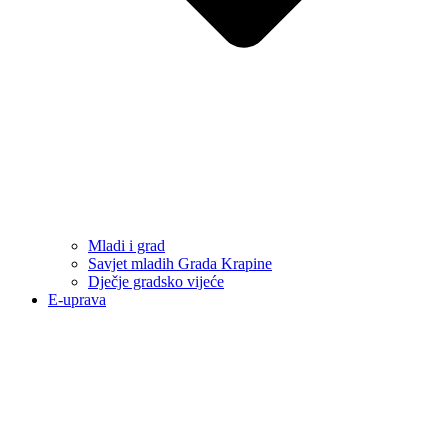
Mladi i grad
Savjet mladih Grada Krapine
Dječje gradsko vijeće
E-uprava