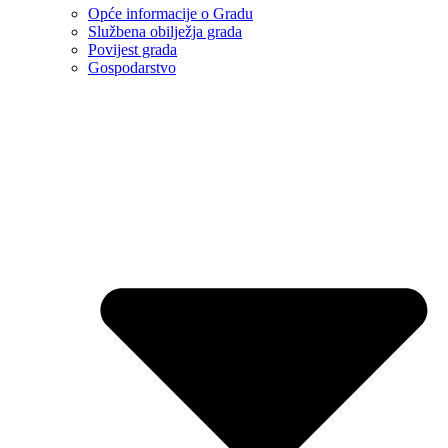
Opće informacije o Gradu
Službena obilježja grada
Povijest grada
Gospodarstvo