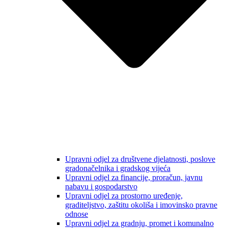
Upravni odjel za društvene djelatnosti, poslove
gradonačelnika i gradskog vijeća
Upravni odjel za financije, proračun, javnu
nabavu i gospodarstvo
Upravni odjel za prostorno uređenje,
graditeljstvo, zaštitu okoliša i imovinsko pravne
odnose
Upravni odjel za gradnju, promet i komunalno