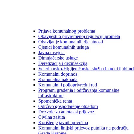
Prijava komunalnog problema
Obavijesti o privremenoj regulaciji prometa
Obavljanje komunalnih djelatnosti
Cjenici komunalnih usluga
Javna rasvjeta
Dimnjačarske usluge
Deretizacija i dezinsekcija
Veterinarsko-Higijeničarska služba i kućni ljubimc
Komunalni doprinos
Komunalna naknada
Komunalni i poljoprivredni red
Programi građenja i održavanja komunalne
infrastrukture
Spomenička renta
Održivo gospodarenje otpadom
Dozvole za autotaksi prijevoz
Civilna zaštita
Korištenje javnih površina
Komunalni linijski prijevoz putnika na području
Grada Krapine