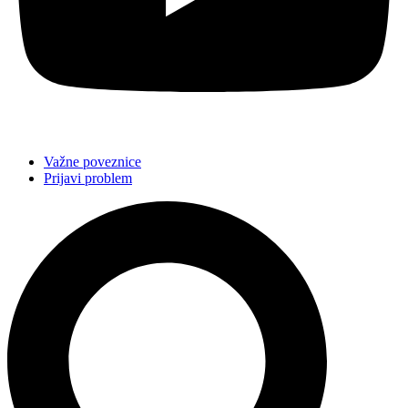
Važne poveznice
Prijavi problem