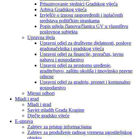
Prisustvovanje sjednici Gradskog vijeća
Arhiva Gradskog vijeća
Izvješće o iznosu raspoređenih i isplaćenih
sredstava političkim strankama
Popis udjela članova/članica GV u vlasništvu
poslovnog subjekta
Upravna tijela
Upravni odjel za društvene djelatnosti, poslove
gradonačelnika i gradskog vijeća
Upravni odjel za financije, proračun, javnu
nabavu i gospodarstvo
Upravni odjel za prostorno uređenje,
graditeljstvo, zaštitu okoliša i imovinsko pravne
odnose
Upravni odjel za gradnju, promet i komunalno
gospodarstvo
Mjesni odbori
Mladi i grad
Mladi i grad
Savjet mladih Grada Krapine
Dječje gradsko vijeće
E-uprava
Zahtjev za pristup informacijama
Zahtjev za produženje radnog vremena ugostiteljskog
objekta