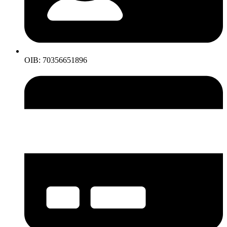
OIB: 70356651896