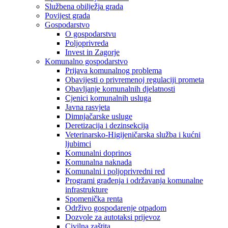
Službena obilježja grada
Povijest grada
Gospodarstvo
O gospodarstvu
Poljoprivreda
Invest in Zagorje
Komunalno gospodarstvo
Prijava komunalnog problema
Obavijesti o privremenoj regulaciji prometa
Obavljanje komunalnih djelatnosti
Cjenici komunalnih usluga
Javna rasvjeta
Dimnjačarske usluge
Deretizacija i dezinsekcija
Veterinarsko-Higijeničarska služba i kućni
ljubimci
Komunalni doprinos
Komunalna naknada
Komunalni i poljoprivredni red
Programi građenja i održavanja komunalne
infrastrukture
Spomenička renta
Održivo gospodarenje otpadom
Dozvole za autotaksi prijevoz
Civilna zaštita