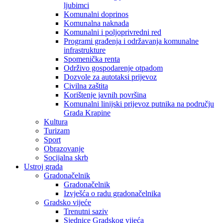
ljubimci
Komunalni doprinos
Komunalna naknada
Komunalni i poljoprivredni red
Programi građenja i održavanja komunalne
infrastrukture
Spomenička renta
Održivo gospodarenje otpadom
Dozvole za autotaksi prijevoz
Civilna zaštita
Korištenje javnih površina
Komunalni linijski prijevoz putnika na području
Grada Krapine
Kultura
Turizam
Sport
Obrazovanje
Socijalna skrb
Ustroj grada
Gradonačelnik
Gradonačelnik
Izvješća o radu gradonačelnika
Gradsko vijeće
Trenutni saziv
Sjednice Gradskog vijeća