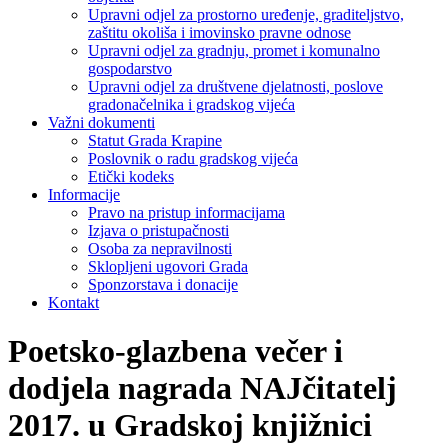
Upravni odjel za prostorno uređenje, graditeljstvo,
zaštitu okoliša i imovinsko pravne odnose
Upravni odjel za gradnju, promet i komunalno
gospodarstvo
Upravni odjel za društvene djelatnosti, poslove
gradonačelnika i gradskog vijeća
Važni dokumenti
Statut Grada Krapine
Poslovnik o radu gradskog vijeća
Etički kodeks
Informacije
Pravo na pristup informacijama
Izjava o pristupačnosti
Osoba za nepravilnosti
Sklopljeni ugovori Grada
Sponzorstava i donacije
Kontakt
Poetsko-glazbena večer i
dodjela nagrada NAJčitatelj
2017. u Gradskoj knjižnici