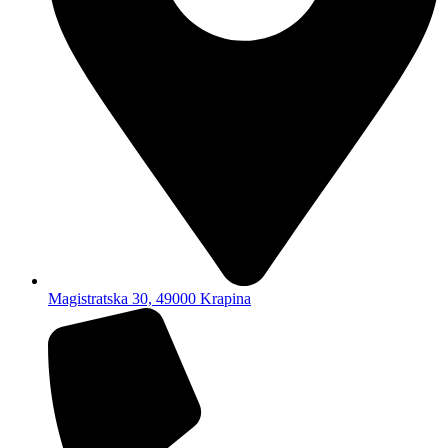
Magistratska 30, 49000 Krapina