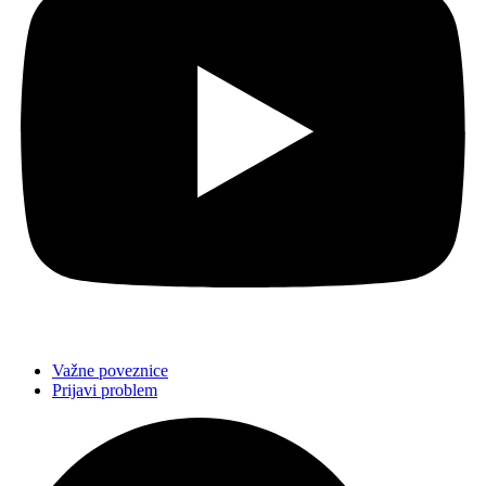
Važne poveznice
Prijavi problem