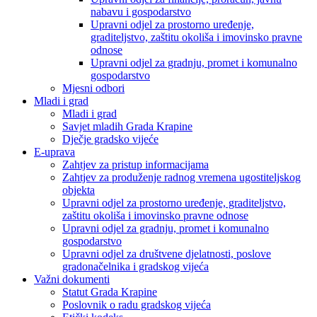
nabavu i gospodarstvo
Upravni odjel za prostorno uređenje,
graditeljstvo, zaštitu okoliša i imovinsko pravne
odnose
Upravni odjel za gradnju, promet i komunalno
gospodarstvo
Mjesni odbori
Mladi i grad
Mladi i grad
Savjet mladih Grada Krapine
Dječje gradsko vijeće
E-uprava
Zahtjev za pristup informacijama
Zahtjev za produženje radnog vremena ugostiteljskog
objekta
Upravni odjel za prostorno uređenje, graditeljstvo,
zaštitu okoliša i imovinsko pravne odnose
Upravni odjel za gradnju, promet i komunalno
gospodarstvo
Upravni odjel za društvene djelatnosti, poslove
gradonačelnika i gradskog vijeća
Važni dokumenti
Statut Grada Krapine
Poslovnik o radu gradskog vijeća