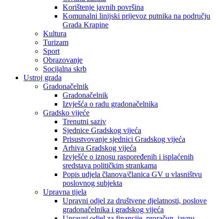
Korištenje javnih površina
Komunalni linijski prijevoz putnika na području
Grada Krapine
Kultura
Turizam
Sport
Obrazovanje
Socijalna skrb
Ustroj grada
Gradonačelnik
Gradonačelnik
Izvješća o radu gradonačelnika
Gradsko vijeće
Trenutni saziv
Sjednice Gradskog vijeća
Prisustvovanje sjednici Gradskog vijeća
Arhiva Gradskog vijeća
Izvješće o iznosu raspoređenih i isplaćenih
sredstava političkim strankama
Popis udjela članova/članica GV u vlasništvu
poslovnog subjekta
Upravna tijela
Upravni odjel za društvene djelatnosti, poslove
gradonačelnika i gradskog vijeća
Upravni odjel za financije, proračun, javnu