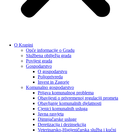
O Krapini
Opće informacije o Gradu
Službena obilježja grada
Povijest grada
Gospodarstvo
O gospodarstvu
Poljoprivreda
Invest in Zagorje
Komunalno gospodarstvo
Prijava komunalnog problema
Obavijesti o privremenoj regulaciji prometa
Obavljanje komunalnih djelatnosti
Cjenici komunalnih usluga
Javna rasvjeta
Dimnjačarske usluge
Deretizacija i dezinsekcija
Veterinarsko-Higijeničarska služba i kućni