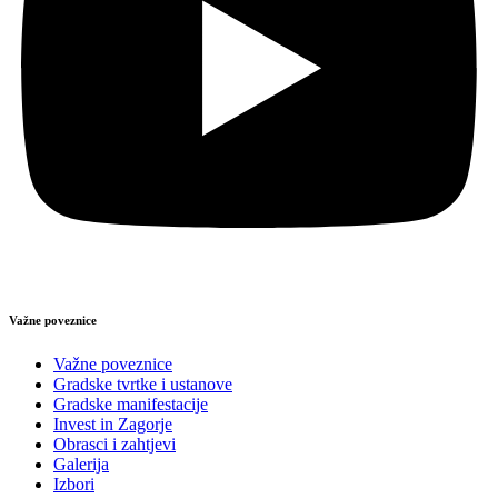
Važne poveznice
Važne poveznice
Gradske tvrtke i ustanove
Gradske manifestacije
Invest in Zagorje
Obrasci i zahtjevi
Galerija
Izbori