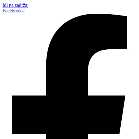
Idi na sadržaj
Facebook-f