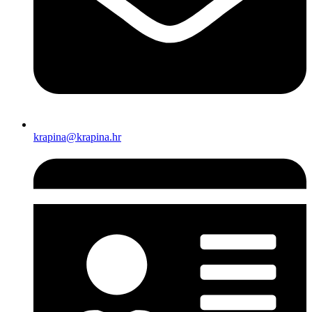
krapina@krapina.hr