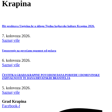
Krapina
Hit predstava Uspješna.hr u sklopu Tjedna kajkavske kulture Krapina 2026.
7. kolovoza 2026.
Saznaj više
Upozorenje na povećanu opasnost od požara
6. kolovoza 2026.
Saznaj više
ČESTITKA GRADA KRAPINE POVODOM DANA POBJEDE I DOMOVINSKE
ZAHVALNOSTI TE DANA HRVATSKIH BRANITELJA
5. kolovoza 2026.
Saznaj više
Grad Krapina
Facebook-f