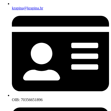
krapina@krapina.hr
OIB: 70356651896