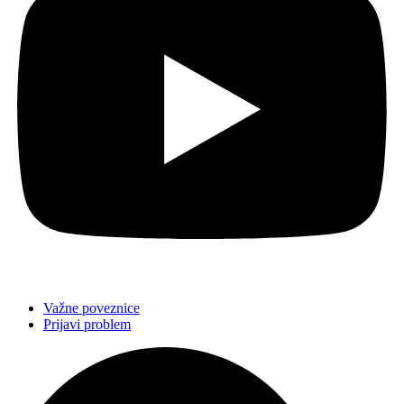
Važne poveznice
Prijavi problem