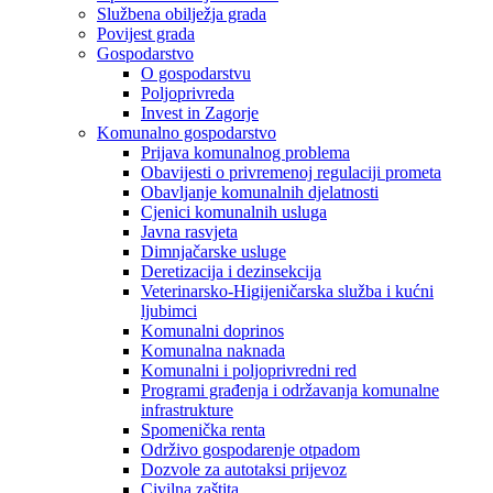
Službena obilježja grada
Povijest grada
Gospodarstvo
O gospodarstvu
Poljoprivreda
Invest in Zagorje
Komunalno gospodarstvo
Prijava komunalnog problema
Obavijesti o privremenoj regulaciji prometa
Obavljanje komunalnih djelatnosti
Cjenici komunalnih usluga
Javna rasvjeta
Dimnjačarske usluge
Deretizacija i dezinsekcija
Veterinarsko-Higijeničarska služba i kućni
ljubimci
Komunalni doprinos
Komunalna naknada
Komunalni i poljoprivredni red
Programi građenja i održavanja komunalne
infrastrukture
Spomenička renta
Održivo gospodarenje otpadom
Dozvole za autotaksi prijevoz
Civilna zaštita