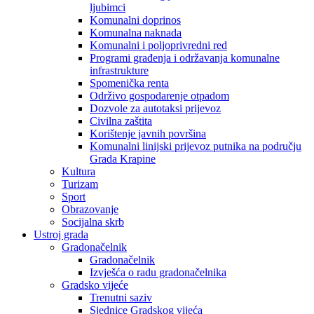
ljubimci
Komunalni doprinos
Komunalna naknada
Komunalni i poljoprivredni red
Programi građenja i održavanja komunalne
infrastrukture
Spomenička renta
Održivo gospodarenje otpadom
Dozvole za autotaksi prijevoz
Civilna zaštita
Korištenje javnih površina
Komunalni linijski prijevoz putnika na području
Grada Krapine
Kultura
Turizam
Sport
Obrazovanje
Socijalna skrb
Ustroj grada
Gradonačelnik
Gradonačelnik
Izvješća o radu gradonačelnika
Gradsko vijeće
Trenutni saziv
Sjednice Gradskog vijeća