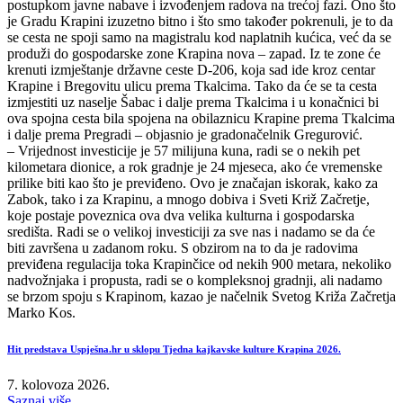
postupkom javne nabave i izvođenjem radova na trećoj fazi. Ono što
je Gradu Krapini izuzetno bitno i što smo također pokrenuli, je to da
se cesta ne spoji samo na magistralu kod naplatnih kućica, već da se
produži do gospodarske zone Krapina nova – zapad. Iz te zone će
krenuti izmještanje državne ceste D-206, koja sad ide kroz centar
Krapine i Bregovitu ulicu prema Tkalcima. Tako da će se ta cesta
izmjestiti uz naselje Šabac i dalje prema Tkalcima i u konačnici bi
ova spojna cesta bila spojena na obilaznicu Krapine prema Tkalcima
i dalje prema Pregradi – objasnio je gradonačelnik Gregurović.
– Vrijednost investicije je 57 milijuna kuna, radi se o nekih pet
kilometara dionice, a rok gradnje je 24 mjeseca, ako će vremenske
prilike biti kao što je previđeno. Ovo je značajan iskorak, kako za
Zabok, tako i za Krapinu, a mnogo dobiva i Sveti Križ Začretje,
koje postaje poveznica ova dva velika kulturna i gospodarska
središta. Radi se o velikoj investiciji za sve nas i nadamo se da će
biti završena u zadanom roku. S obzirom na to da je radovima
previđena regulacija toka Krapinčice od nekih 900 metara, nekoliko
nadvožnjaka i propusta, radi se o kompleksnoj gradnji, ali nadamo
se brzom spoju s Krapinom, kazao je načelnik Svetog Križa Začretja
Marko Kos.
Hit predstava Uspješna.hr u sklopu Tjedna kajkavske kulture Krapina 2026.
7. kolovoza 2026.
Saznaj više