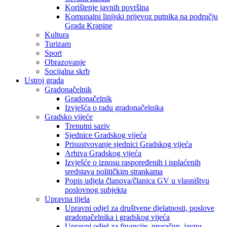
Korištenje javnih površina
Komunalni linijski prijevoz putnika na području
Grada Krapine
Kultura
Turizam
Sport
Obrazovanje
Socijalna skrb
Ustroj grada
Gradonačelnik
Gradonačelnik
Izvješća o radu gradonačelnika
Gradsko vijeće
Trenutni saziv
Sjednice Gradskog vijeća
Prisustvovanje sjednici Gradskog vijeća
Arhiva Gradskog vijeća
Izvješće o iznosu raspoređenih i isplaćenih
sredstava političkim strankama
Popis udjela članova/članica GV u vlasništvu
poslovnog subjekta
Upravna tijela
Upravni odjel za društvene djelatnosti, poslove
gradonačelnika i gradskog vijeća
Upravni odjel za financije, proračun, javnu