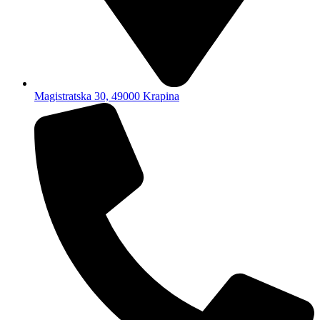
Magistratska 30, 49000 Krapina