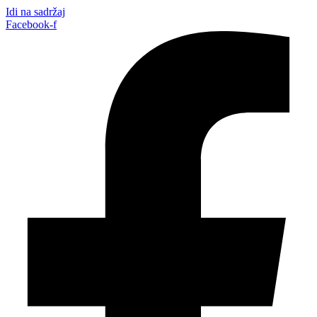
Idi na sadržaj
Facebook-f