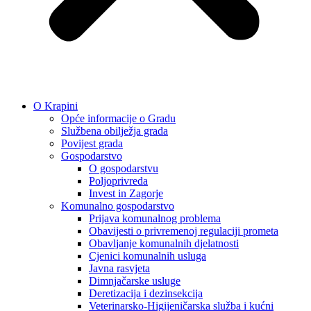
O Krapini
Opće informacije o Gradu
Službena obilježja grada
Povijest grada
Gospodarstvo
O gospodarstvu
Poljoprivreda
Invest in Zagorje
Komunalno gospodarstvo
Prijava komunalnog problema
Obavijesti o privremenoj regulaciji prometa
Obavljanje komunalnih djelatnosti
Cjenici komunalnih usluga
Javna rasvjeta
Dimnjačarske usluge
Deretizacija i dezinsekcija
Veterinarsko-Higijeničarska služba i kućni