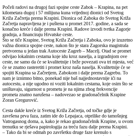
Počeli radovi na drugoj fazi spojne ceste Zabok – Krapina, na pet
kilometara dugoj i 57 milijuna kuna vrijednoj dionici od Svetog
Križa Začretja prema Krapini. Dionica od Zaboka do Svetog Križa
Začretja napravljena je i puštena u promet 2017. godine, a sada se
konačno kreće i dalje prema Krapini. Radove izvodi tvrtka Zagorje
gradnja, a financiraju Hrvatske ceste.
Što se tiče Krapine, Svetog Križa Začretja i Zaboka, ovo je izuzetno
važna dionica spojne ceste, nakon što je stara Zagorska magistrala
pretvorena u jedan trak Autoceste Zagreb – Macelj. Otad se promet
odvijao lokalnim cestama koje idu kroz naselja, a izgradnjom ove
ceste, ne samo da će se kvalitetnije i brže povezati ova tri mjesta, već
će se znatno rasteretiti i promet kroz naša naselja. Kvalitetnije će se
spojiti Krapina sa Začretjem, Zabokom i dalje prema Zagrebu. To
nam je iznimno bitno, ponekad nije baš najjednostavnije ići na
autocestu, a nije ugodno ni voziti lokalnim cestama, koje osim što se
uništavaju, sigurnost u prometu je na njima zbog frekvencije
prometa znatno narušena – nadovezao se gradonačelnik Krapine
Zoran Gregurović.
Cesta dakle kreće iz Svetog Križa Začretja, od točke gdje je
završena prva faza, zatim ide do Lepajaca, otprilike do tamošnjeg
Vatrogasnog doma, a, kako je rekao gradonačelnik Krapine, u ovom
trenutku se rješava papirologija za treću fazu dalje prema Krapini.
– Tako da bi se odmah po završetku druge faze krenulo s