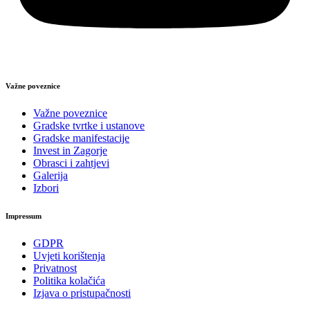
Važne poveznice
Važne poveznice
Gradske tvrtke i ustanove
Gradske manifestacije
Invest in Zagorje
Obrasci i zahtjevi
Galerija
Izbori
Impressum
GDPR
Uvjeti korištenja
Privatnost
Politika kolačića
Izjava o pristupačnosti