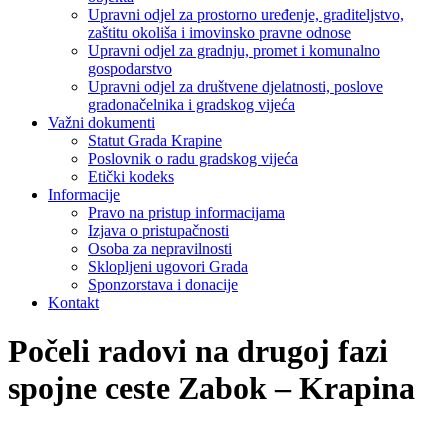
Upravni odjel za prostorno uređenje, graditeljstvo,
zaštitu okoliša i imovinsko pravne odnose
Upravni odjel za gradnju, promet i komunalno
gospodarstvo
Upravni odjel za društvene djelatnosti, poslove
gradonačelnika i gradskog vijeća
Važni dokumenti
Statut Grada Krapine
Poslovnik o radu gradskog vijeća
Etički kodeks
Informacije
Pravo na pristup informacijama
Izjava o pristupačnosti
Osoba za nepravilnosti
Sklopljeni ugovori Grada
Sponzorstava i donacije
Kontakt
Počeli radovi na drugoj fazi
spojne ceste Zabok – Krapina