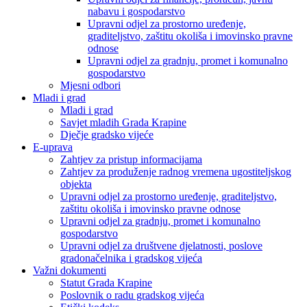
nabavu i gospodarstvo
Upravni odjel za prostorno uređenje,
graditeljstvo, zaštitu okoliša i imovinsko pravne
odnose
Upravni odjel za gradnju, promet i komunalno
gospodarstvo
Mjesni odbori
Mladi i grad
Mladi i grad
Savjet mladih Grada Krapine
Dječje gradsko vijeće
E-uprava
Zahtjev za pristup informacijama
Zahtjev za produženje radnog vremena ugostiteljskog
objekta
Upravni odjel za prostorno uređenje, graditeljstvo,
zaštitu okoliša i imovinsko pravne odnose
Upravni odjel za gradnju, promet i komunalno
gospodarstvo
Upravni odjel za društvene djelatnosti, poslove
gradonačelnika i gradskog vijeća
Važni dokumenti
Statut Grada Krapine
Poslovnik o radu gradskog vijeća