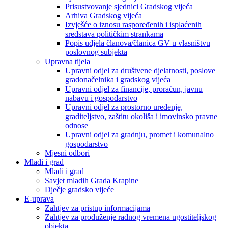
Prisustvovanje sjednici Gradskog vijeća
Arhiva Gradskog vijeća
Izvješće o iznosu raspoređenih i isplaćenih
sredstava političkim strankama
Popis udjela članova/članica GV u vlasništvu
poslovnog subjekta
Upravna tijela
Upravni odjel za društvene djelatnosti, poslove
gradonačelnika i gradskog vijeća
Upravni odjel za financije, proračun, javnu
nabavu i gospodarstvo
Upravni odjel za prostorno uređenje,
graditeljstvo, zaštitu okoliša i imovinsko pravne
odnose
Upravni odjel za gradnju, promet i komunalno
gospodarstvo
Mjesni odbori
Mladi i grad
Mladi i grad
Savjet mladih Grada Krapine
Dječje gradsko vijeće
E-uprava
Zahtjev za pristup informacijama
Zahtjev za produženje radnog vremena ugostiteljskog
objekta