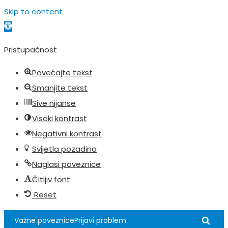
Skip to content
Open toolbar
Pristupačnost
Povećajte tekst
Smanjite tekst
Sive nijanse
Visoki kontrast
Negativni kontrast
Svijetla pozadina
Naglasi poveznice
Čitljiv font
Reset
Važne poveznice
Prijavi problem