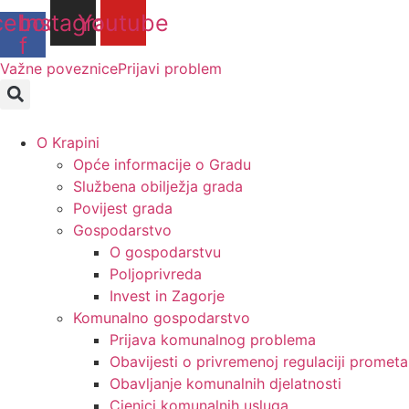
Idi
cebook-
Instagram
Youtube
na
f
sadržaj
Važne poveznice
Prijavi problem
O Krapini
Opće informacije o Gradu
Službena obilježja grada
Povijest grada
Gospodarstvo
O gospodarstvu
Poljoprivreda
Invest in Zagorje
Komunalno gospodarstvo
Prijava komunalnog problema
Obavijesti o privremenoj regulaciji prometa
Obavljanje komunalnih djelatnosti
Cjenici komunalnih usluga