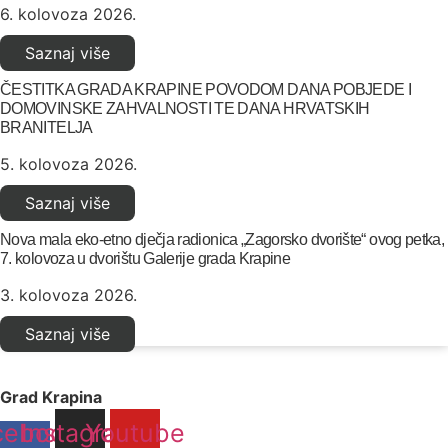
6. kolovoza 2026.
Saznaj više
ČESTITKA GRADA KRAPINE POVODOM DANA POBJEDE I
DOMOVINSKE ZAHVALNOSTI TE DANA HRVATSKIH
BRANITELJA
5. kolovoza 2026.
Saznaj više
Nova mala eko-etno dječja radionica „Zagorsko dvorište“ ovog petka,
7. kolovoza u dvorištu Galerije grada Krapine
3. kolovoza 2026.
Saznaj više
Grad Krapina
cebook-
Instagram
Youtube