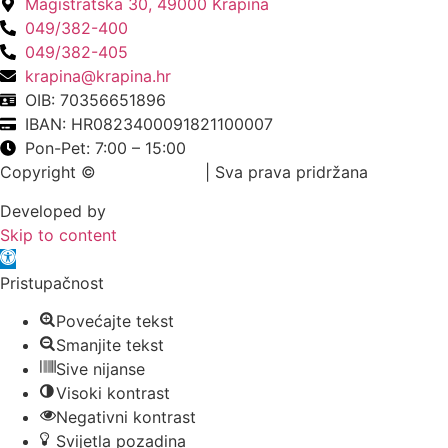
Magistratska 30, 49000 Krapina
049/382-400
049/382-405
krapina@krapina.hr
OIB: 70356651896
IBAN: HR0823400091821100007
Pon-Pet: 7:00 – 15:00
Copyright ©
Grad Krapina
| Sva prava pridržana
Developed by
krMedia
Skip to content
Open toolbar
Pristupačnost
Povećajte tekst
Smanjite tekst
Sive nijanse
Visoki kontrast
Negativni kontrast
Svijetla pozadina