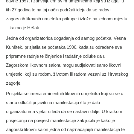
davne 1997. i zahvaljujem svim umjetnicima koji su izlagali u
tih 27 godina te na taj način podržali ideju da se radovi
zagorskih likovnih umjetnika prikupe i izlože na jednom mjestu
– kazao je Hršak.
Jedna od organizatorica događanja od samog početka, Vesna
Kunštek, prisjetila se početaka 1996. kada su odrađene sve
pripremne radnje te činjenice i tadašnje odluke da u
Zagorskom likovnom salonu mogu sudjelovati samo likovni
umjetnici koji su rodom, životom ili radom vezani uz Hrvatskog
zagorje.
Prisjetila se imena eminentnih likovnih umjetnika koji su se u
startu odlučili prijaviti na manifestaciju što je dalo
organizatorima vjetar u leđa da se nastavi i dalje. U kratkom
prisjećanju na povijest manifestacije zaključila je kako je
Zagorski likovni salon jedna od najznačajnijih manifestacija te