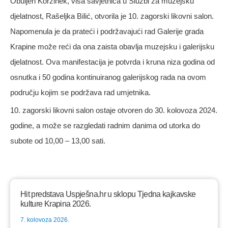
Obuljen Koržinek, viša savjetnica u Službi za muzejsku
djelatnost, Rašeljka Bilić, otvorila je 10. zagorski likovni salon.
Napomenula je da prateći i podržavajući rad Galerije grada
Krapine može reći da ona zaista obavlja muzejsku i galerijsku
djelatnost. Ova manifestacija je potvrda i kruna niza godina od
osnutka i 50 godina kontinuiranog galerijskog rada na ovom
području kojim se podržava rad umjetnika.
10. zagorski likovni salon ostaje otvoren do 30. kolovoza 2024.
godine, a može se razgledati radnim danima od utorka do
subote od 10,00 – 13,00 sati.
Hit predstava Uspješna.hr u sklopu Tjedna kajkavske
kulture Krapina 2026.
7. kolovoza 2026.