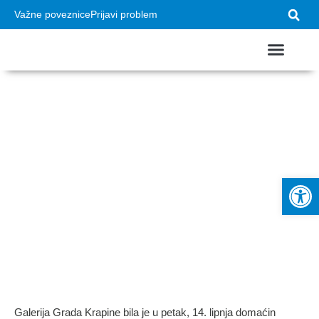
Važne poveznice
Prijavi problem
USTROJ GRADA
VAŽNI DOKUMEN
Otvoren jubilarni
Zagorski likovni salon
Op
Galerija Grada Krapine bila je u petak, 14. lipnja domaćin