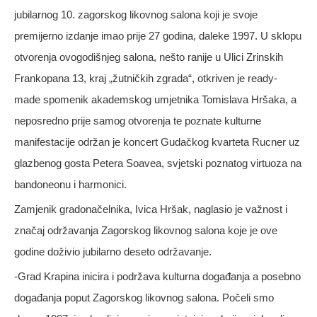
jubilarnog 10. zagorskog likovnog salona koji je svoje
premijerno izdanje imao prije 27 godina, daleke 1997. U sklopu
otvorenja ovogodišnjeg salona, nešto ranije u Ulici Zrinskih
Frankopana 13, kraj „žutničkih zgrada“, otkriven je ready-
made spomenik akademskog umjetnika Tomislava Hršaka, a
neposredno prije samog otvorenja te poznate kulturne
manifestacije održan je koncert Gudačkog kvarteta Rucner uz
glazbenog gosta Petera Soavea, svjetski poznatog virtuoza na
bandoneonu i harmonici.
Zamjenik gradonačelnika, Ivica Hršak, naglasio je važnost i
značaj održavanja Zagorskog likovnog salona koje je ove
godine doživio jubilarno deseto održavanje.
-Grad Krapina inicira i podržava kulturna događanja a posebno
događanja poput Zagorskog likovnog salona. Počeli smo