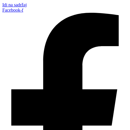
Idi na sadržaj
Facebook-f