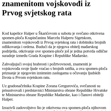
znamenitom vojskovođi iz
Prvog svjetskog rata
Kod kapelice Halper u Škarićevom u subotu je svečano otkrivena
spomen-ploča Krapinčaninu Marcelu Halperu Sigetskom,
znamenitom vojskovođi iz Prvog svjetskog rata i dobitniku brojnih
odlikovanja i ordena. Budući da je njegova obitelj mađarskog
podrijetla, otkrivanje ove spomen-ploče još je jedna potvrda odlične
suradnje između Grada Krapine i Republike Mađarske.
Zahvaljujući svojoj hrabrosti i požrtvovnosti, znameniti je
vojskovođa svoje ljude vraćao s brojnih ratišta, a ova spomen-ploča
priznanje je njegovim iznimnim zaslugama u očuvanju ljudskih
života u Prvom svjetskom ratu.
Uz gradonačelnika Krapine Zorana Gregurovića, svečanosti su
prisustvovali i predstavnici Ministarstva obrane Republike Hrvatske
te Ministarstva obrane Republike Mađarske, kao i članovi obitelji
Halper.
Izrazivši zadovoljstvo što je otkrivena ova spomen-ploča njihovom