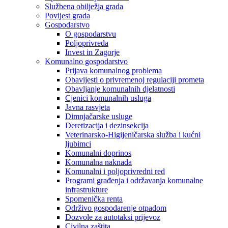
Službena obilježja grada
Povijest grada
Gospodarstvo
O gospodarstvu
Poljoprivreda
Invest in Zagorje
Komunalno gospodarstvo
Prijava komunalnog problema
Obavijesti o privremenoj regulaciji prometa
Obavljanje komunalnih djelatnosti
Cjenici komunalnih usluga
Javna rasvjeta
Dimnjačarske usluge
Deretizacija i dezinsekcija
Veterinarsko-Higijeničarska služba i kućni
ljubimci
Komunalni doprinos
Komunalna naknada
Komunalni i poljoprivredni red
Programi građenja i održavanja komunalne
infrastrukture
Spomenička renta
Održivo gospodarenje otpadom
Dozvole za autotaksi prijevoz
Civilna zaštita