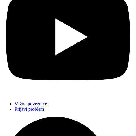
Važne poveznice
Prijavi problem