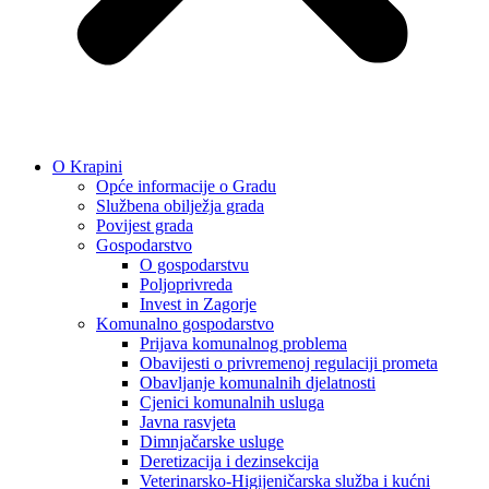
O Krapini
Opće informacije o Gradu
Službena obilježja grada
Povijest grada
Gospodarstvo
O gospodarstvu
Poljoprivreda
Invest in Zagorje
Komunalno gospodarstvo
Prijava komunalnog problema
Obavijesti o privremenoj regulaciji prometa
Obavljanje komunalnih djelatnosti
Cjenici komunalnih usluga
Javna rasvjeta
Dimnjačarske usluge
Deretizacija i dezinsekcija
Veterinarsko-Higijeničarska služba i kućni