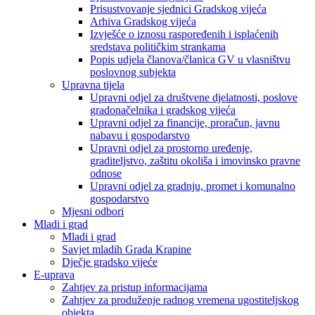
Prisustvovanje sjednici Gradskog vijeća
Arhiva Gradskog vijeća
Izvješće o iznosu raspoređenih i isplaćenih
sredstava političkim strankama
Popis udjela članova/članica GV u vlasništvu
poslovnog subjekta
Upravna tijela
Upravni odjel za društvene djelatnosti, poslove
gradonačelnika i gradskog vijeća
Upravni odjel za financije, proračun, javnu
nabavu i gospodarstvo
Upravni odjel za prostorno uređenje,
graditeljstvo, zaštitu okoliša i imovinsko pravne
odnose
Upravni odjel za gradnju, promet i komunalno
gospodarstvo
Mjesni odbori
Mladi i grad
Mladi i grad
Savjet mladih Grada Krapine
Dječje gradsko vijeće
E-uprava
Zahtjev za pristup informacijama
Zahtjev za produženje radnog vremena ugostiteljskog
objekta