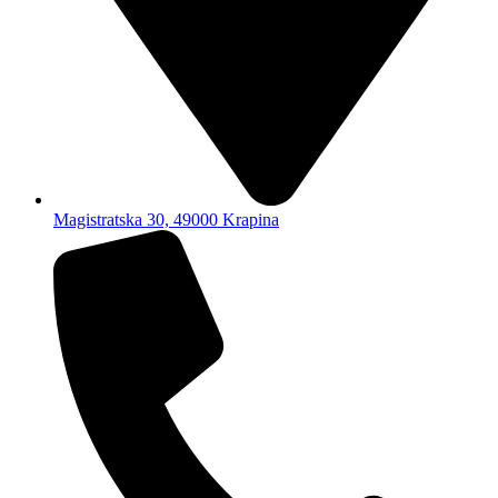
Magistratska 30, 49000 Krapina