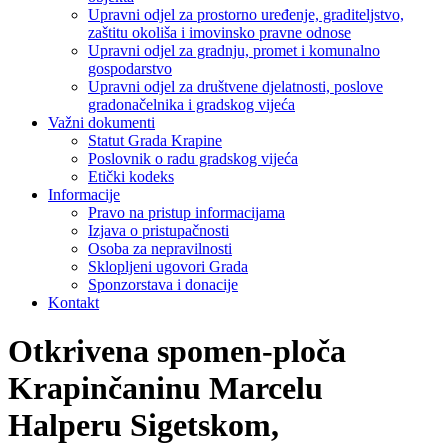
Upravni odjel za prostorno uređenje, graditeljstvo,
zaštitu okoliša i imovinsko pravne odnose
Upravni odjel za gradnju, promet i komunalno
gospodarstvo
Upravni odjel za društvene djelatnosti, poslove
gradonačelnika i gradskog vijeća
Važni dokumenti
Statut Grada Krapine
Poslovnik o radu gradskog vijeća
Etički kodeks
Informacije
Pravo na pristup informacijama
Izjava o pristupačnosti
Osoba za nepravilnosti
Sklopljeni ugovori Grada
Sponzorstava i donacije
Kontakt
Otkrivena spomen-ploča
Krapinčaninu Marcelu
Halperu Sigetskom,