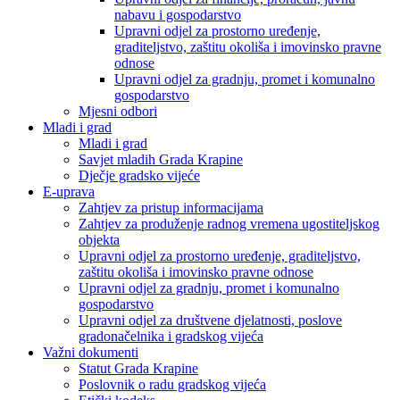
nabavu i gospodarstvo
Upravni odjel za prostorno uređenje,
graditeljstvo, zaštitu okoliša i imovinsko pravne
odnose
Upravni odjel za gradnju, promet i komunalno
gospodarstvo
Mjesni odbori
Mladi i grad
Mladi i grad
Savjet mladih Grada Krapine
Dječje gradsko vijeće
E-uprava
Zahtjev za pristup informacijama
Zahtjev za produženje radnog vremena ugostiteljskog
objekta
Upravni odjel za prostorno uređenje, graditeljstvo,
zaštitu okoliša i imovinsko pravne odnose
Upravni odjel za gradnju, promet i komunalno
gospodarstvo
Upravni odjel za društvene djelatnosti, poslove
gradonačelnika i gradskog vijeća
Važni dokumenti
Statut Grada Krapine
Poslovnik o radu gradskog vijeća