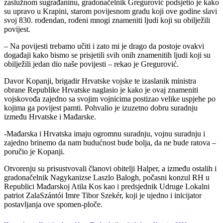
zaslužnom sugrađaninu, gradonačelnik Gregurović podsjetio je kako
su upravo u Krapini, starom povijesnom gradu koji ove godine slavi
svoj 830. rođendan, rođeni mnogi znameniti ljudi koji su obilježili
povijest.
– Na povijesti trebamo učiti i zato mi je drago da postoje ovakvi
događaji kako bismo se prisjetili svih onih znamenitih ljudi koji su
obilježili jedan dio naše povijesti – rekao je Gregurović.
Davor Kopanji, brigadir Hrvatske vojske te izaslanik ministra
obrane Republike Hrvatske naglasio je kako je ovaj znameniti
vojskovođa zajedno sa svojim vojnicima postizao velike uspjehe po
kojima ga povijest pamti. Pohvalio je izuzetno dobru suradnju
između Hrvatske i Mađarske.
-Mađarska i Hrvatska imaju ogromnu suradnju, vojnu suradnju i
zajedno brinemo da nam budućnost bude bolja, da ne bude ratova –
poručio je Kopanji.
Otvorenju su prisustvovali članovi obitelji Halper, a između ostalih i
gradonačelnik Nagykanizse Laszlo Balogh, počasni konzul RH u
Republici Mađarskoj Atila Kos kao i predsjednik Udruge Lokalni
patriot ZalaSzántói Imre Tibor Szekér, koji je ujedno i inicijator
postavljanja ove spomen-ploče.