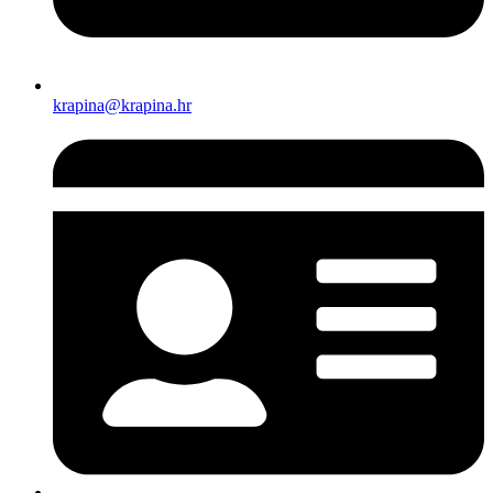
krapina@krapina.hr