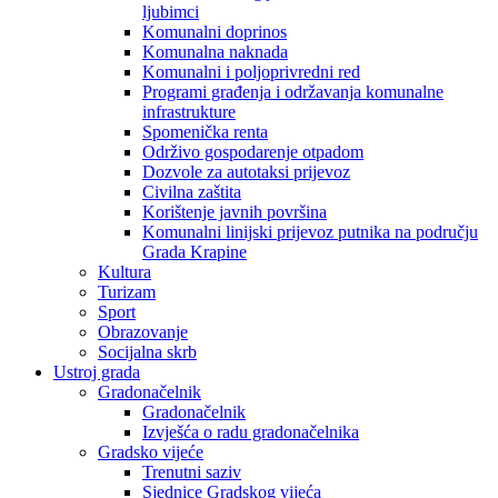
ljubimci
Komunalni doprinos
Komunalna naknada
Komunalni i poljoprivredni red
Programi građenja i održavanja komunalne
infrastrukture
Spomenička renta
Održivo gospodarenje otpadom
Dozvole za autotaksi prijevoz
Civilna zaštita
Korištenje javnih površina
Komunalni linijski prijevoz putnika na području
Grada Krapine
Kultura
Turizam
Sport
Obrazovanje
Socijalna skrb
Ustroj grada
Gradonačelnik
Gradonačelnik
Izvješća o radu gradonačelnika
Gradsko vijeće
Trenutni saziv
Sjednice Gradskog vijeća