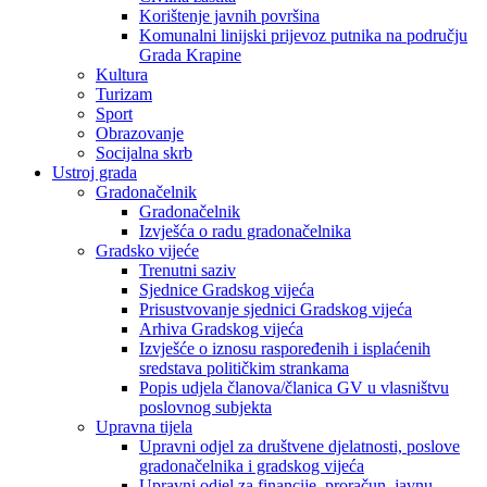
Korištenje javnih površina
Komunalni linijski prijevoz putnika na području
Grada Krapine
Kultura
Turizam
Sport
Obrazovanje
Socijalna skrb
Ustroj grada
Gradonačelnik
Gradonačelnik
Izvješća o radu gradonačelnika
Gradsko vijeće
Trenutni saziv
Sjednice Gradskog vijeća
Prisustvovanje sjednici Gradskog vijeća
Arhiva Gradskog vijeća
Izvješće o iznosu raspoređenih i isplaćenih
sredstava političkim strankama
Popis udjela članova/članica GV u vlasništvu
poslovnog subjekta
Upravna tijela
Upravni odjel za društvene djelatnosti, poslove
gradonačelnika i gradskog vijeća
Upravni odjel za financije, proračun, javnu