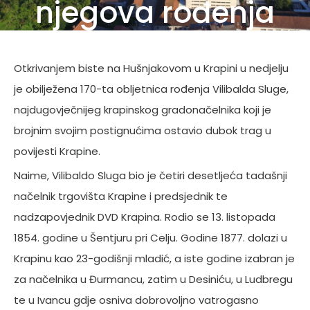
njegova rođenja
Otkrivanjem biste na Hušnjakovom u Krapini u nedjelju
je obilježena 170-ta obljetnica rođenja Vilibalda Sluge,
najdugovječnijeg krapinskog gradonačelnika koji je
brojnim svojim postignućima ostavio dubok trag u
povijesti Krapine.
Naime, Vilibaldo Sluga bio je četiri desetljeća tadašnji
načelnik trgovišta Krapine i predsjednik te
nadzapovjednik DVD Krapina. Rodio se 13. listopada
1854. godine u Šentjuru pri Celju. Godine 1877. dolazi u
Krapinu kao 23-godišnji mladić, a iste godine izabran je
za načelnika u Đurmancu, zatim u Desiniću, u Ludbregu
te u Ivancu gdje osniva dobrovoljno vatrogasno