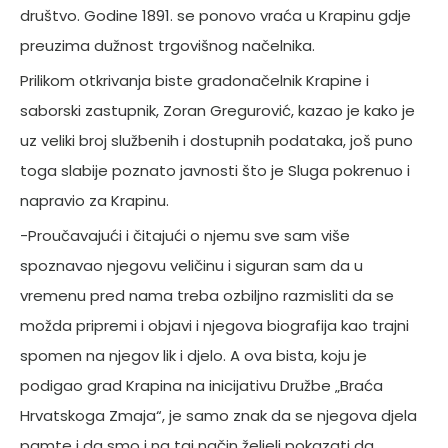
društvo. Godine 1891. se ponovo vraća u Krapinu gdje
preuzima dužnost trgovišnog načelnika.
Prilikom otkrivanja biste gradonačelnik Krapine i
saborski zastupnik, Zoran Gregurović, kazao je kako je
uz veliki broj službenih i dostupnih podataka, još puno
toga slabije poznato javnosti što je Sluga pokrenuo i
napravio za Krapinu.
-Proučavajući i čitajući o njemu sve sam više
spoznavao njegovu veličinu i siguran sam da u
vremenu pred nama treba ozbiljno razmisliti da se
možda pripremi i objavi i njegova biografija kao trajni
spomen na njegov lik i djelo. A ova bista, koju je
podigao grad Krapina na inicijativu Družbe „Braća
Hrvatskoga Zmaja“, je samo znak da se njegova djela
pamte i da smo i na taj način željeli pokazati da