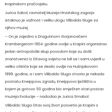
krapinskom pračovjeku.
Jurica Sabol, ravnatelj Muzeja Hrvatskog zagorja
istaknuo je važnost i veliku ulogu Vilibalda Sluge za
njihov muzej.
– On je zajedno s Dragutinom Gorjanovićem
Krambergerom 1904. godine ovdje u Krapini organizirao
jedan antropološki skup povodom koje su došli
znanstvenici iz čitavog svijeta ne bili se i sami uvjerili u
veliko otkriće koje se desilo ovdje na Hušnjakovom
1899. godine, a i sam Vilibaldo Sluga otvorio je nekada
poznatu Kneippovu zgradu, Kneippovo lječilišta u
kojem je gotovo 50 godina bio smješten stari postav
muzeja Evolucije – nadodao je Jurica Smabol.
Vilibaldo Sluga čitav svoj život posvetio je Krapini s