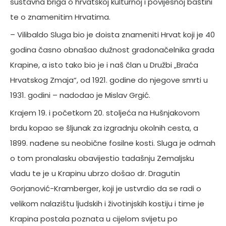
sustavna briga o hrvatskoj kulturnoj i povijesnoj baštini
te o znamenitim Hrvatima.
– Vilibaldo Sluga bio je doista znameniti Hrvat koji je 40
godina časno obnašao dužnost gradonačelnika grada
Krapine, a isto tako bio je i naš član u Družbi „Braća
Hrvatskog Zmaja“, od 1921. godine do njegove smrti u
1931. godini – nadodao je Mislav Grgić.
Krajem 19. i početkom 20. stoljeća na Hušnjakovom
brdu kopao se šljunak za izgradnju okolnih cesta, a
1899. nađene su neobične fosilne kosti. Sluga je odmah
o tom pronalasku obavijestio tadašnju Zemaljsku
vladu te je u Krapinu ubrzo došao dr. Dragutin
Gorjanović-Kramberger, koji je ustvrdio da se radi o
velikom nalazištu ljudskih i životinjskih kostiju i time je
Krapina postala poznata u cijelom svijetu po