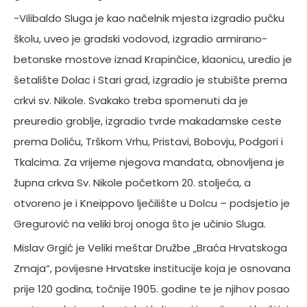
-Vilibaldo Sluga je kao načelnik mjesta izgradio pučku
školu, uveo je gradski vodovod, izgradio armirano-
betonske mostove iznad Krapinčice, klaonicu, uredio je
šetalište Dolac i Stari grad, izgradio je stubište prema
crkvi sv. Nikole. Svakako treba spomenuti da je
preuredio groblje, izgradio tvrde makadamske ceste
prema Doliću, Trškom Vrhu, Pristavi, Bobovju, Podgori i
Tkalcima. Za vrijeme njegova mandata, obnovljena je
župna crkva Sv. Nikole početkom 20. stoljeća, a
otvoreno je i Kneippovo lječilište u Dolcu – podsjetio je
Gregurović na veliki broj onoga što je učinio Sluga.
Mislav Grgić je Veliki meštar Družbe „Braća Hrvatskoga
Zmaja“, povijesne Hrvatske institucije koja je osnovana
prije 120 godina, točnije 1905. godine te je njihov posao