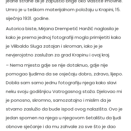
jedne strane ali je zapustio brige oko vlastite imovine.
Umro je u teškom materijalnom položaju u Krapini, 15.
siječnja 1931. godine.
Autorica biste, Mirjana Drempetić Hanžić naglasila je
kako je prema jednoj fotografiji mogla primijetiti kako
je Vilibaldo Sluga zatajan i skroman, iako je je
nevjerojatno zaslužan za grad Krapinu i ovaj kraj.
– Nema mjesta gdje se nije dotaknuo, gdje nije
pomogao ljudima da se osjećaju dobro, zdravo, lijepo.
Dobila sam samo jednu fotografiju njega kako slavi
neku svoju godišnjicu Vatrogasnog staža. Djelovao mi
je ponosno, skromno, samozatajno i mislim da je
stvarno zaslužio da bude ispod ovog nalazišta. Ovo je
jedan spomen na njega u njegovom šetalištu da ljudi
obnove sjećanje i da mu zahvale za sve što je dao