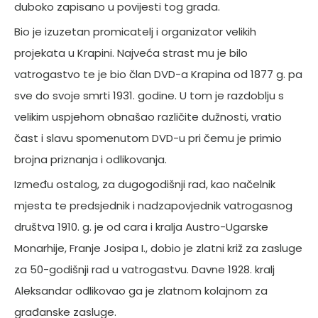
duboko zapisano u povijesti tog grada.
Bio je izuzetan promicatelj i organizator velikih
projekata u Krapini. Najveća strast mu je bilo
vatrogastvo te je bio član DVD-a Krapina od 1877 g. pa
sve do svoje smrti 1931. godine. U tom je razdoblju s
velikim uspjehom obnašao različite dužnosti, vratio
čast i slavu spomenutom DVD-u pri čemu je primio
brojna priznanja i odlikovanja.
Između ostalog, za dugogodišnji rad, kao načelnik
mjesta te predsjednik i nadzapovjednik vatrogasnog
društva 1910. g. je od cara i kralja Austro-Ugarske
Monarhije, Franje Josipa I., dobio je zlatni križ za zasluge
za 50-godišnji rad u vatrogastvu. Davne 1928. kralj
Aleksandar odlikovao ga je zlatnom kolajnom za
građanske zasluge.