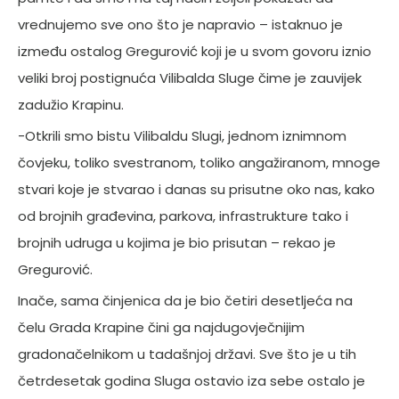
vrednujemo sve ono što je napravio – istaknuo je
između ostalog Gregurović koji je u svom govoru iznio
veliki broj postignuća Vilibalda Sluge čime je zauvijek
zadužio Krapinu.
-Otkrili smo bistu Vilibaldu Slugi, jednom iznimnom
čovjeku, toliko svestranom, toliko angažiranom, mnoge
stvari koje je stvarao i danas su prisutne oko nas, kako
od brojnih građevina, parkova, infrastrukture tako i
brojnih udruga u kojima je bio prisutan – rekao je
Gregurović.
Inače, sama činjenica da je bio četiri desetljeća na
čelu Grada Krapine čini ga najdugovječnijim
gradonačelnikom u tadašnjoj državi. Sve što je u tih
četrdesetak godina Sluga ostavio iza sebe ostalo je