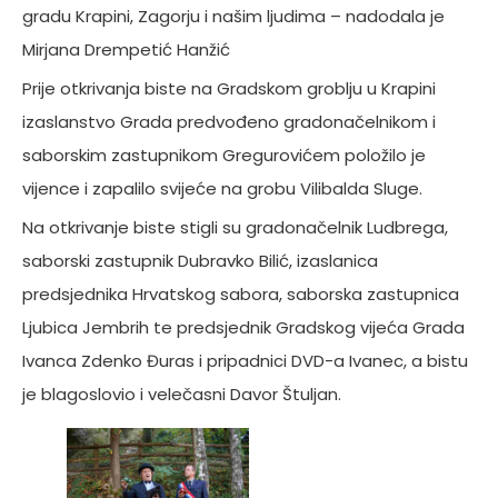
gradu Krapini, Zagorju i našim ljudima – nadodala je
Mirjana Drempetić Hanžić
Prije otkrivanja biste na Gradskom groblju u Krapini
izaslanstvo Grada predvođeno gradonačelnikom i
saborskim zastupnikom Gregurovićem položilo je
vijence i zapalilo svijeće na grobu Vilibalda Sluge.
Na otkrivanje biste stigli su gradonačelnik Ludbrega,
saborski zastupnik Dubravko Bilić, izaslanica
predsjednika Hrvatskog sabora, saborska zastupnica
Ljubica Jembrih te predsjednik Gradskog vijeća Grada
Ivanca Zdenko Đuras i pripadnici DVD-a Ivanec, a bistu
je blagoslovio i velečasni Davor Štuljan.